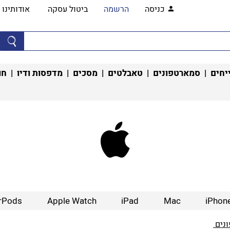
כניסה
הרשמה
ביטול עסקה
אודותינו
יחים
|
סמארטפונים
|
טאבלטים
|
מסכים
|
מדפסות ודיו
|
חו
rPods
Apple Watch
iPad
Mac
iPhon
ים ‏