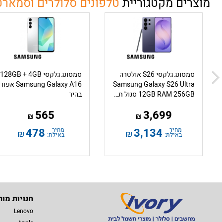
מוצרים מקטגוריית
טלפונים סלולרים וסמארט
סמסונג גלקסי S26 אולטרה
סמסונג גלקסי 128GB + 4GB
Samsung Galaxy S26 Ultra
Samsung Galaxy A16 אפור
12GB RAM 256GB סגול תומך eSIM
בהיר
565
3,699
₪
₪
מחיר
3,134
מחיר
478
₪
₪
באילת:
באילת:
חנויות מות
Lenovo