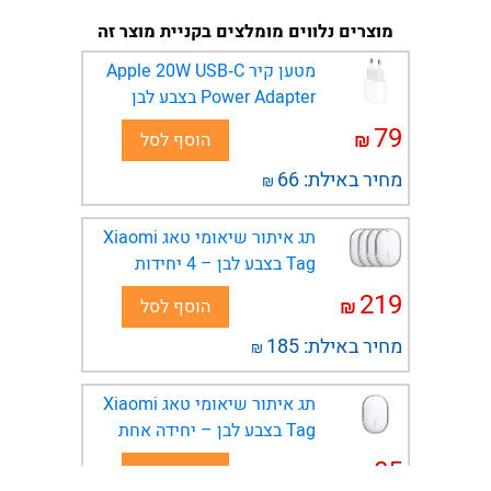
מוצרים נלווים מומלצים בקניית מוצר זה
מטען קיר Apple 20W USB‑C
Power Adapter בצבע לבן
79
₪
הוסף לסל
מחיר באילת:
66
₪
תג איתור שיאומי טאג Xiaomi
Tag בצבע לבן – 4 יחידות
219
₪
הוסף לסל
מחיר באילת:
185
₪
תג איתור שיאומי טאג Xiaomi
Tag בצבע לבן – יחידה אחת
85
₪
הוסף לסל