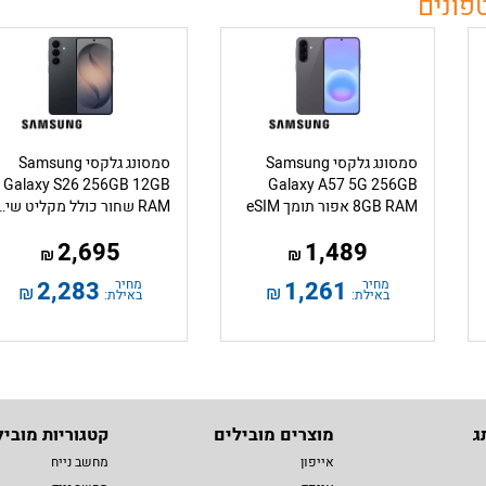
פונים
סמסונג גלקסי Samsung
סמסונג גלקסי Samsung
Galaxy S26 256GB 12GB
Galaxy A57 5G 256GB
8GB RAM אפור תומך eSIM
RAM שחור כולל מקליט 
2,695
1,489
₪
₪
מחיר
1,261
מחיר
2,283
₪
₪
באילת:
באילת:
ג
מוצרים מובילים
קטגוריות מוביל
אייפון
מחשב נייח