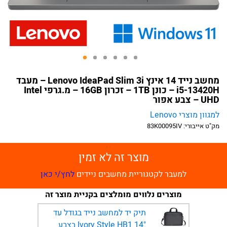
מחשב נייד 14 אינץ Lenovo IdeaPad Slim 3i – מעבד
i5-13420H – כונן 1TB – זכרון 16GB – מ.גרפי Intel
UHD – צבע אפור
למגוון מוצרי Lenovo
מק"ט אייבורי:
83K00095IV
מוצר זה לא זמין
למעבר לקטגוריית מחשבים ניידים
לחץ/י כאן
מוצרים נלווים מומלצים בקניית מוצר זה
תיק יד למחשב נייד בגודל עד
"14 Ivory Style HB1 בצבע