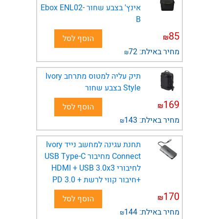
אינץ' בצבע שחור Ebox ENL02-
B
85
₪
הוסף לסל
מחיר באילת:
72
₪
תיק עליה למטוס מתרחב Ivory
Style בצבע שחור
169
₪
הוסף לסל
מחיר באילת:
143
₪
תחנת עגינה למחשב נייד Ivory
Connect מחיבור USB Type-C
לחיבורי HDMI + USB 3.0x3
+חיבור קווי לרשת + PD 3.0
170
₪
הוסף לסל
מחיר באילת:
144
₪