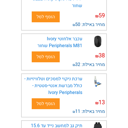
שחור
59
₪
הוסף לסל
מחיר באילת:
50
₪
עכבר אלחוטי Ivory
Peripherals M81 שחור
38
₪
הוסף לסל
מחיר באילת:
32
₪
ערכת ניקוי למסכים וטלוויזיות -
כולל מברשת אנטי-סטטית -
Ivory Peripherals
13
₪
הוסף לסל
מחיר באילת:
11
₪
תיק גב למחשב נייד עד 15.6