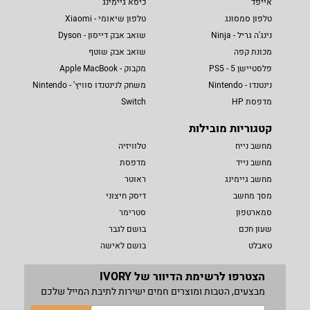
אייפד
כיסא גיימינג
טלפון סמסונג
טלפון שיאומי - Xiaomi
נינג'ה גריל - Ninja
שואב אבק דייסון - Dyson
מכונת קפה
שואב אבק שוטף
פלסטיישן 5 - PS5
מקבוק - Apple MacBook
נינטנדו - Nintendo
משחק לנינטנדו סוויץ' - Nintendo
מדפסת HP
Switch
קטגוריות מובילות
מחשב נייח
טלוויזיה
מחשב נייד
מדפסת
מחשב גיימינג
ראוטר
מסך מחשב
דיסק חיצוני
סמארטפון
סטרימר
שעון חכם
בושם לגבר
טאבלט
בושם לאישה
הצטרפו לרשימת הדיוור של IVORY
מבצעים, הטבות ומוצרים חמים ישירות לתיבת המייל שלכם