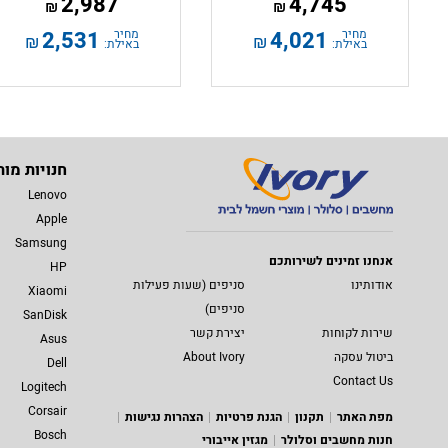
2,987
4,745
₪
₪
מחיר
4,021
מחיר
2,531
₪
₪
באילת:
באילת:
חנויות מות
Lenovo
Apple
Samsung
אנחנו זמינים לשירותכם
HP
אודותינו
סניפים (שעות פעילות
Xiaomi
סניפים)
SanDisk
שירות לקוחות
יצירת קשר
Asus
ביטול עסקה
About Ivory
Dell
Contact Us
Logitech
Corsair
מפת האתר
תקנון
הגנת פרטיות
הצהרות נגישות
Bosch
חנות מחשבים וסלולר
מגזין אייבורי