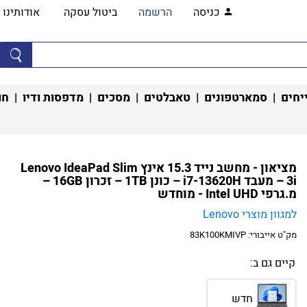
כניסה
הרשמה
ביטול עסקה
אודותינו
יחים
|
סמארטפונים
|
טאבלטים
|
מסכים
|
מדפסות ודיו
|
חו
מציאון - מחשב נייד 15.3 אינץ Lenovo IdeaPad Slim
3i – מעבד i7-13620H – כונן 1TB – זכרון 16GB –
מ.גרפי Intel UHD - מוחדש
למגוון מוצרי Lenovo
מק"ט אייבורי:
83K100KMIVP
קיים גם ב:
חדש