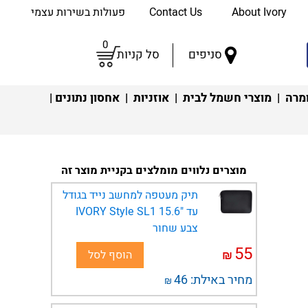
About Ivory
Contact Us
פעולות בשירות עצמי
0
סניפים
סל קניות
מרה
|
מוצרי חשמל לבית
|
אוזניות
|
אחסון נתונים
|
מוצרים נלווים מומלצים בקניית מוצר זה
תיק מעטפה למחשב נייד בגודל
עד "15.6 IVORY Style SL1
צבע שחור
55
₪
הוסף לסל
מחיר באילת:
46
₪