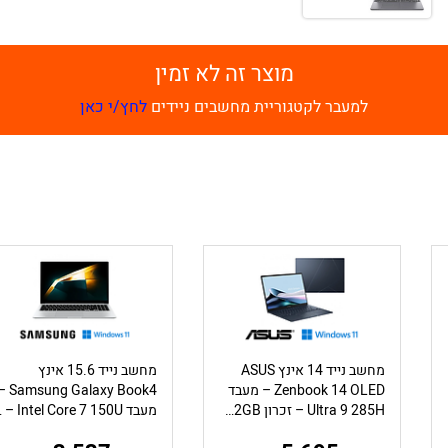
מוצר זה לא זמין
למעבר לקטגוריית מחשבים ניידים
לחץ/י כאן
מחשב נייד 14 אינץ ASUS
מחשב נייד 15.6 אינץ
Zenbook 14 OLED – מעבד
Samsung Galaxy Book4 –
Ultra 9 285H – זכרון 32GB – כונן 1TB – מ.גרפי Intel ARC – צבע Ponder Blue
מעבד l Core 7 150U