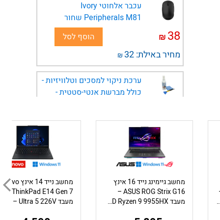
עכבר אלחוטי Ivory
Peripherals M81 שחור
38
₪
הוסף לסל
מחיר באילת:
32
₪
ערכת ניקוי למסכים וטלוויזיות -
כולל מברשת אנטי-סטטית -
Ivory Peripherals
13
₪
הוסף לסל
מחיר באילת:
11
₪
תיק גב למחשב נייד עד 15.6
אינץ' בצבע שחור Ebox ENL02-
מחשב גיימינג נייד 16 אינץ
מחשב נייד 14 אינץ ovo
B
ThinkPad E14 Gen 7 –
ASUS ROG Strix G16 –
Inte – זכרון 16GB – כונן 512GB – מ.גרפי Intel Graphics – צב...
מעבד AMD Ryzen 9 9955HX – כונן 1TB – זכרון 16GB – כ.מסך GeForce RTX 5050
85
₪
הוסף לסל