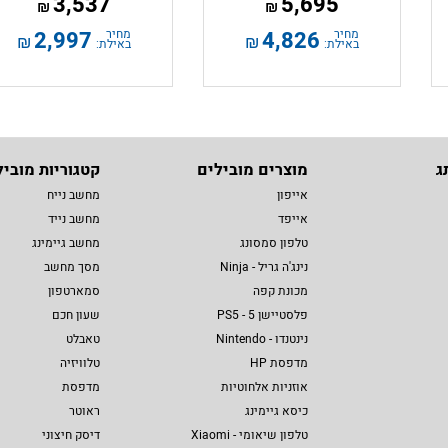
3,537
5,695
₪
₪
מחיר
4,826
מחיר
2,997
₪
₪
באילת:
באילת:
ג
מוצרים מובילים
קטגוריות מוביל
אייפון
מחשב נייח
אייפד
מחשב נייד
טלפון סמסונג
מחשב גיימינג
נינג'ה גריל - Ninja
מסך מחשב
מכונת קפה
סמארטפון
פלסטיישן 5 - PS5
שעון חכם
נינטנדו - Nintendo
טאבלט
מדפסת HP
טלוויזיה
אוזניות אלחוטיות
מדפסת
כיסא גיימינג
ראוטר
טלפון שיאומי - Xiaomi
דיסק חיצוני