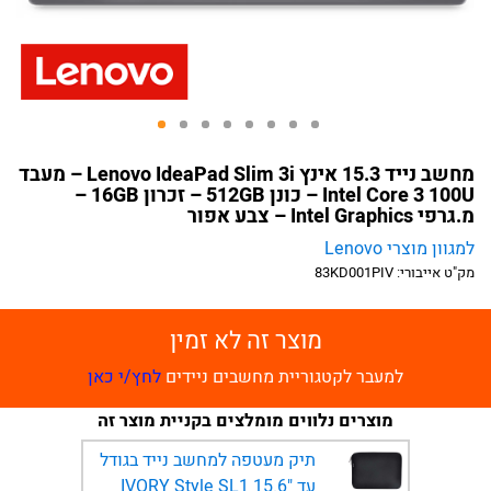
מחשב נייד 15.3 אינץ Lenovo IdeaPad Slim 3i – מעבד
Intel Core 3 100U – כונן 512GB – זכרון 16GB –
מ.גרפי Intel Graphics – צבע אפור
למגוון מוצרי Lenovo
מק"ט אייבורי:
83KD001PIV
מוצר זה לא זמין
למעבר לקטגוריית מחשבים ניידים
לחץ/י כאן
מוצרים נלווים מומלצים בקניית מוצר זה
תיק מעטפה למחשב נייד בגודל
עד "15.6 IVORY Style SL1