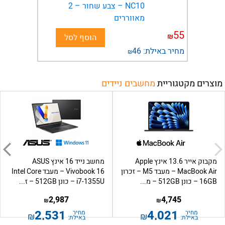
NC10 – צבע שחור – 2
מאווררים
55
₪
הוסף לסל
מחיר באילת:
46
₪
מוצרים מקטגוריית
מחשבים ניידים
מקבוק אייר 13.6 אינץ Apple
מחשב נייד 16 אינץ ASUS
MacBook Air – מעבד M5 – זכרון
Vivobook 16 – מעבד Intel Core
16GB – כונן 512GB – מ...
i7-1355U – כונן 512GB – ז...
2,987
4,745
₪
₪
2,531
4,021
מחיר
מחיר
₪
₪
באילת:
באילת: