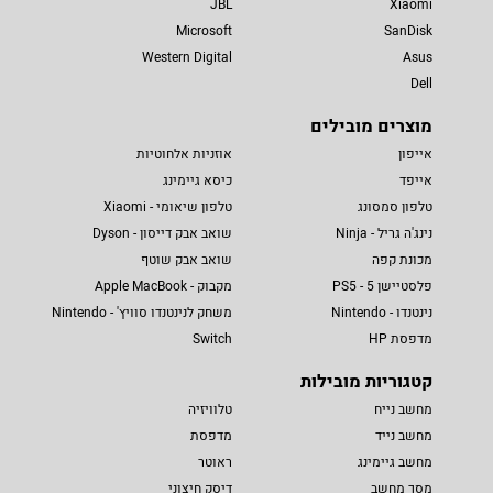
JBL
Xiaomi
Microsoft
SanDisk
Western Digital
Asus
Dell
מוצרים מובילים
אייפון
אוזניות אלחוטיות
אייפד
כיסא גיימינג
טלפון סמסונג
טלפון שיאומי - Xiaomi
נינג'ה גריל - Ninja
שואב אבק דייסון - Dyson
מכונת קפה
שואב אבק שוטף
פלסטיישן 5 - PS5
מקבוק - Apple MacBook
נינטנדו - Nintendo
משחק לנינטנדו סוויץ' - Nintendo
מדפסת HP
Switch
קטגוריות מובילות
מחשב נייח
טלוויזיה
מחשב נייד
מדפסת
מחשב גיימינג
ראוטר
מסך מחשב
דיסק חיצוני