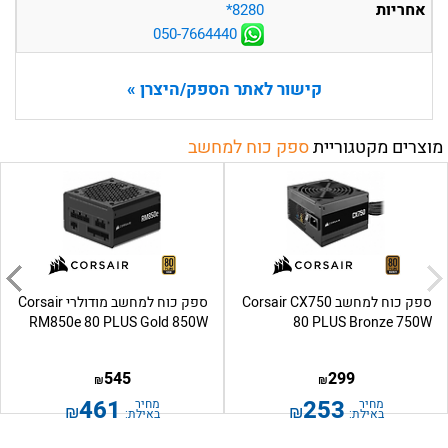
אחריות
‎*8280
050-7664440
קישור לאתר הספק/היצרן »
מוצרים מקטגוריית
ספק כוח למחשב
ספק כוח למחשב Corsair CX750
ספק כוח למחשב מודולרי Corsair
RM850e 80 PLUS Gold 850W
80 PLUS Bronze 750W
545
299
₪
₪
461
253
מחיר
מחיר
₪
₪
באילת:
באילת: