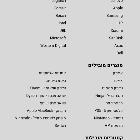
Logitech
Lenovo
Corsair
Apple
Bosch
Samsung
Intel
HP
JBL
Xiaomi
Microsoft
SanDisk
Western Digital
Asus
Dell
מוצרים מובילים
אייפון
אוזניות אלחוטיות
אייפד
כיסא גיימינג
טלפון סמסונג
טלפון שיאומי - Xiaomi
נינג'ה גריל - Ninja
שואב אבק דייסון - Dyson
מכונת קפה
שואב אבק שוטף
פלסטיישן 5 - PS5
מקבוק - Apple MacBook
נינטנדו - Nintendo
משחק לנינטנדו סוויץ' - Nintendo
מדפסת HP
Switch
קטגוריות מובילות