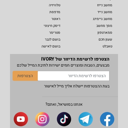
מחשב נייח
טלוויזיה
מחשב נייד
מדפסת
מחשב גיימינג
ראוטר
מסך מחשב
דיסק חיצוני
סמארטפון
סטרימר
שעון חכם
בושם לגבר
טאבלט
בושם לאישה
הצטרפו לרשימת הדיוור של IVORY
מבצעים, הטבות ומוצרים חמים ישירות לתיבת המייל שלכם
הצטרפות
בעת ההצטרפות יישלח אליך מייל לאישור
אנחנו בסושיאל, ואתם?