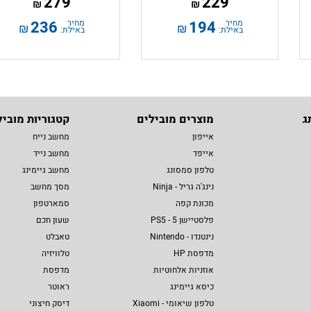
279
229
₪
₪
מחיר
194
מחיר
236
₪
₪
באילת:
באילת:
ג
מוצרים מובילים
קטגוריות מוביל
אייפון
מחשב נייח
אייפד
מחשב נייד
טלפון סמסונג
מחשב גיימינג
נינג'ה גריל - Ninja
מסך מחשב
מכונת קפה
סמארטפון
פלסטיישן 5 - PS5
שעון חכם
נינטנדו - Nintendo
טאבלט
מדפסת HP
טלוויזיה
אוזניות אלחוטיות
מדפסת
כיסא גיימינג
ראוטר
טלפון שיאומי - Xiaomi
דיסק חיצוני