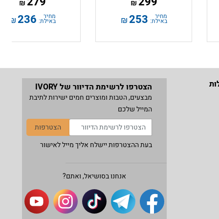
279
299
₪
₪
מחיר
253
מחיר
236
₪
₪
באילת:
באילת:
ות
הצטרפו לרשימת הדיוור של IVORY
מבצעים, הטבות ומוצרים חמים ישירות לתיבת
המייל שלכם
הצטרפות
בעת ההצטרפות יישלח אליך מייל לאישור
אנחנו בסושיאל, ואתם?