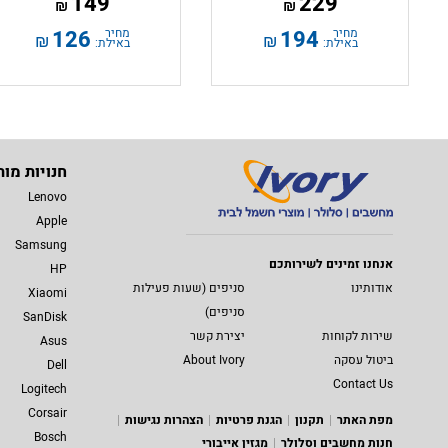
149
229
₪
₪
מחיר
194
מחיר
126
₪
₪
באילת:
באילת:
חנויות מות
Lenovo
Apple
Samsung
אנחנו זמינים לשירותכם
HP
אודותינו
סניפים (שעות פעילות
Xiaomi
סניפים)
SanDisk
שירות לקוחות
יצירת קשר
Asus
ביטול עסקה
About Ivory
Dell
Contact Us
Logitech
Corsair
מפת האתר
תקנון
הגנת פרטיות
הצהרות נגישות
Bosch
חנות מחשבים וסלולר
מגזין אייבורי