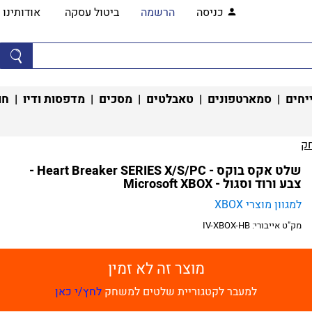
כניסה
הרשמה
ביטול עסקה
אודותינו
יחים
|
סמארטפונים
|
טאבלטים
|
מסכים
|
מדפסות ודיו
|
חו
‏
שלט אקס בוקס - Heart Breaker SERIES X/S/PC -
צבע ורוד וסגול - Microsoft XBOX
למגוון מוצרי XBOX
מק"ט אייבורי:
IV-XBOX-HB
מוצר זה לא זמין
למעבר לקטגוריית שלטים למשחק
לחץ/י כאן