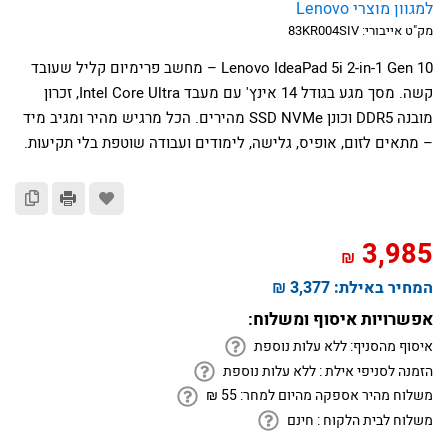
למגוון מוצרי Lenovo
מק"ט אייבורי:
83KR004SIV
Lenovo IdeaPad 5i 2-in-1 Gen 10 – מחשב פרימיום קליל שעובד
קשה. מסך מגע בגודל 14 אינץ' עם מעבד Intel Core Ultra, זכרון
מובנה DDR5 וכונן SSD NVMe מהירים. הכל מרגיש מהיר ומגיב מיד
– מתאים לזום, אופיס, גלישה, לימודים ועבודה שוטפת בלי תקיעות.
3,985
₪
המחיר באילת:
3,377 ₪
אפשרויות איסוף ומשלוח:
איסוף מהסניף:
ללא עלות נוספת
הזמנה לסניפי אילת :
ללא עלות נוספת
משלוח מהיר אספקה מהיום למחר:
55
₪
משלוח לבית הלקוח :
חינם