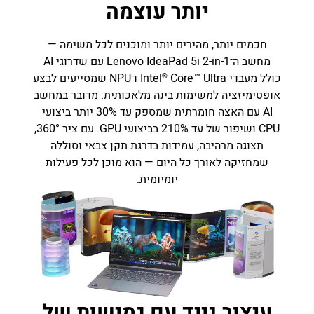
יותר עוצמה
חכמים יותר, מהירים יותר ומוכנים לכל משימה —
מחשב ה־Lenovo
IdeaPad 5i 2-in-1
עם שדרוגי AI
כולל מעבדי
Ultra
Core
Intel
ו־NPU שמסייעים לבצע
®
™
אופטימיזציה למשימות בינה מלאכותית. מדובר במחשב
AI עם האצה חומרתית שמספק עד 30% יותר ביצועי
CPU ושיפור של עד 210% בביצועי GPU. עם ציר 360°,
תצוגה מרהיבה, עמידות בדרגת תקן צבאי וסוללה
שמחזיקה לאורך כל היום — הוא מוכן לכל פעילות
יומיומית.
עיצוב נייד עם גמישות של