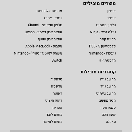
מוצרים מובילים
אייפון
אוזניות אלחוטיות
אייפד
כיסא גיימינג
טלפון סמסונג
טלפון שיאומי - Xiaomi
נינג'ה גריל - Ninja
שואב אבק דייסון - Dyson
מכונת קפה
שואב אבק שוטף
פלסטיישן 5 - PS5
מקבוק - Apple MacBook
נינטנדו - Nintendo
משחק לנינטנדו סוויץ' - Nintendo
מדפסת HP
Switch
קטגוריות מובילות
מחשב נייח
טלוויזיה
מחשב נייד
מדפסת
מחשב גיימינג
ראוטר
מסך מחשב
דיסק חיצוני
סמארטפון
סטרימר
שעון חכם
בושם לגבר
טאבלט
בושם לאישה