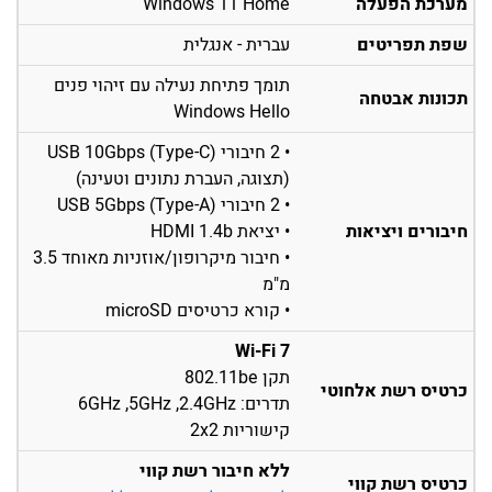
מערכת הפעלה
Windows 11 Home
שפת תפריטים
עברית - אנגלית
תומך פתיחת נעילה עם זיהוי פנים
תכונות אבטחה
Windows Hello
• 2 חיבורי USB 10Gbps (Type-C)
(תצוגה, העברת נתונים וטעינה)
• 2 חיבורי USB 5Gbps (Type-A)
חיבורים ויציאות
• יציאת HDMI 1.4b
• חיבור מיקרופון/אוזניות מאוחד 3.5
מ"מ
• קורא כרטיסים microSD
Wi-Fi 7
תקן 802.11be
כרטיס רשת אלחוטי
תדרים: 6GHz ,5GHz ,2.4GHz
קישוריות 2x2
ללא חיבור רשת קווי
כרטיס רשת קווי