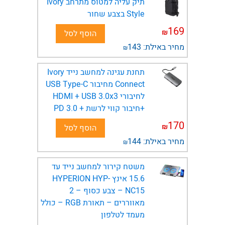
תיק עליה למטוס מתרחב Ivory
Style בצבע שחור
169
₪
הוסף לסל
מחיר באילת:
143
₪
תחנת עגינה למחשב נייד Ivory
Connect מחיבור USB Type-C
לחיבורי HDMI + USB 3.0x3
+חיבור קווי לרשת + PD 3.0
170
₪
הוסף לסל
מחיר באילת:
144
₪
משטח קירור למחשב נייד עד
15.6 אינץ HYPERION HYP-
NC15 – צבע כסוף – 2
מאווררים – תאורת RGB – כולל
מעמד לטלפון