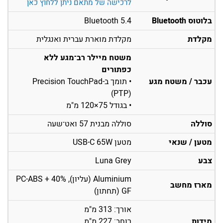
לרכישה של מתאם ניתן ללחוץ כאן
בלוטוס Bluetooth
Bluetooth 5.4
מקלדת
מקלדת מוארת עברית ואנגלית
משטח מיילר רב־מגע ללא
כפתורים
עכבר / משטח מגע
• תומך ב-Precision TouchPad
(PTP)
• בגודל 75×120 מ"מ
סוללה
סוללה מבנית 57 ואט־שעה
מטען / שנאי
מטען USB-C 65W
צבע
Luna Grey
Aluminium (עליון), PC-ABS + 40%
מארז מחשב
GF (תחתון)
אורך: 313 מ"מ
מידות
רוחב: 227 מ"מ