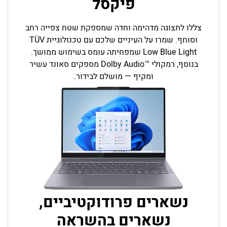
פיקסל
צללו לתצוגה מדהימה וחדה שמספקת שטח צפייה רחב
וסוחף. שמרו על העיניים שלכם עם טכנולוגיית TÜV
Low Blue Light שמפחיתה עומס בשימוש ממושך.
בנוסף, רמקולי
Dolby Audio
מספקים סאונד עשיר
™
ומקיף — מושלם לבידור.
נשארים פרודוקטיביים,
נשארים בהשראה