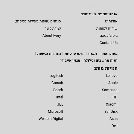
אנחנו זמינים לשירותכם
אודותינו
סניפים (שעות פעילות סניפים)
שירות לקוחות
יצירת קשר
ביטול עסקה
About Ivory
Contact Us
מפת האתר
תקנון
הגנת פרטיות
הצהרות נגישות
חנות מחשבים וסלולר
מגזין אייבורי
חנויות מותג
Logitech
Lenovo
Corsair
Apple
Bosch
Samsung
Intel
HP
JBL
Xiaomi
Microsoft
SanDisk
Western Digital
Asus
Dell