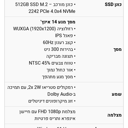
כונן SSD
• כונן מורכב – 512GB SSD M.2
2242 PCIe 4.0x4 NVMe
מסך מגע 14 אינץ'
• רזולוציה WUXGA (1920x1200)
• פאנל IPS
• קצב רענון 60Hz
מסך
• בהירות 300 ניט
• תצוגה מבריקה
• טווח צבעים 45% NTSC
• אור כחול נמוך
• מסך מגע מתהפך
• רמקולים סטריאו 2x 2W, עם תמיכה
שמע
ב-Dolby Audio
• זוג מיקרופונים דיגיטלים
מצלמת FHD 1080p עם חיישן
מצלמה
אינפרא ותריס פרטיות