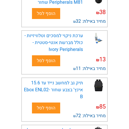
Peripherals M81 שחור
38
₪
הוסף לסל
מחיר באילת:
32
₪
ערכת ניקוי למסכים וטלוויזיות -
כולל מברשת אנטי-סטטית -
Ivory Peripherals
13
₪
הוסף לסל
מחיר באילת:
11
₪
תיק גב למחשב נייד עד 15.6
אינץ' בצבע שחור Ebox ENL02-
B
85
₪
הוסף לסל
מחיר באילת:
72
₪