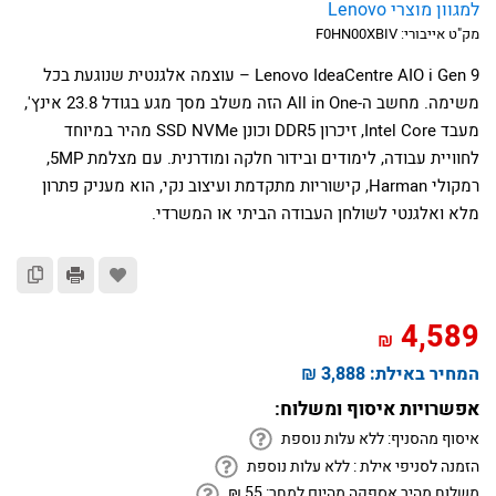
למגוון מוצרי Lenovo
מק"ט אייבורי:
F0HN00XBIV
Lenovo IdeaCentre AIO i Gen 9 – עוצמה אלגנטית שנוגעת בכל
משימה. מחשב ה-All in One הזה משלב מסך מגע בגודל 23.8 אינץ',
מעבד Intel Core, זיכרון DDR5 וכונן SSD NVMe מהיר במיוחד
לחוויית עבודה, לימודים ובידור חלקה ומודרנית. עם מצלמת 5MP,
רמקולי Harman, קישוריות מתקדמת ועיצוב נקי, הוא מעניק פתרון
מלא ואלגנטי לשולחן העבודה הביתי או המשרדי.
4,589
₪
המחיר באילת:
3,888 ₪
אפשרויות איסוף ומשלוח:
איסוף מהסניף:
ללא עלות נוספת
הזמנה לסניפי אילת :
ללא עלות נוספת
משלוח מהיר אספקה מהיום למחר:
55
₪