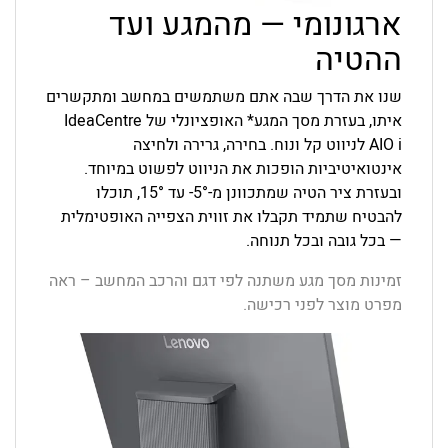
ארגונומי — מהמגע ועד
ההטיה
שנו את הדרך שבה אתם משתמשים במחשב ומתקשרים
איתו, בעזרת מסך המגע* האופציונלי של IdeaCentre
AIO i לניווט קל ונוח. בחירה, גרירה ולחיצה
אינטואיטיביות הופכות את הניווט לפשוט במיוחד.
ובעזרת ציר הטיה שמתכוונן מ-‎-5°‎ עד ‎15°‎, תוכלו
להבטיח שתמיד תקבלו את זווית הצפייה האופטימלית
— בכל גובה ובכל תנוחה.
זמינות מסך מגע משתנה לפי דגם והרכב המחשב – ראה
מפרט מוצר לפני רכישה.