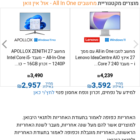
מוצרים מקטגוריית
מחשבים All In One - אול אין וואן
מחשב לנובו All in One עם מסך
מחשב APOLLOX ZENITH 27
27 אינץ Lenovo IdeaCentre AIO
All-In-One – מעבד Intel Core i5-
i – מעבד Core 7 240...
1240P – זכרון 16GB – כו...
3,490
4,239
₪
₪
2,957
3,592
מחיר
מחיר
₪
₪
באילת:
באילת:
למידע על נפחים, זכרון ונפח אחסון פנוי
לחץ/י כאן
האחריות כפופה לאמור בתעודת האחריות ולתנאי היבואן.
למוצרים אשר להם מעל שנה אחריות, מעבר לשנת האחריות
הראשונה, האחריות מוגבלת וכפופה לאמור בתעודת האחריות
ולתנאי היבואן