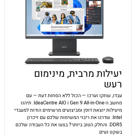
יעילות מרבית, מינימום
רעש
עבדו, שחקו וערכו — הכול ללא הסחות דעת — עם
מחשב ה-All-in-One ‏IdeaCentre AIO i Gen 9. תיהנו
מיעילות יוצאת דופן ומביצועים מרשימים הודות למעבדי
Intel. שדרגו את ריבוי המשימות שלכם עם זיכרון
DDR5. והחלק הטוב ביותר? בצעו את כל העבודה שלכם
בשקט נעים.