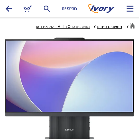
סניפים
מחשבים נייחים
מחשבים All In One - אול אין וואן‏