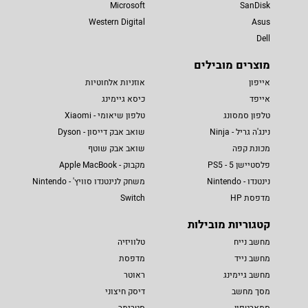
Microsoft
SanDisk
Western Digital
Asus
Dell
מוצרים מובילים
אייפון
אוזניות אלחוטיות
אייפד
כיסא גיימינג
טלפון סמסונג
טלפון שיאומי - Xiaomi
נינג'ה גריל - Ninja
שואב אבק דייסון - Dyson
מכונת קפה
שואב אבק שוטף
פלסטיישן 5 - PS5
מקבוק - Apple MacBook
נינטנדו - Nintendo
משחק לנינטנדו סוויץ' - Nintendo
מדפסת HP
Switch
קטגוריות מובילות
מחשב נייח
טלוויזיה
מחשב נייד
מדפסת
מחשב גיימינג
ראוטר
מסך מחשב
דיסק חיצוני