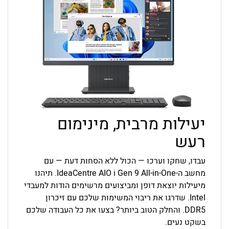
יעילות מרבית, מינימום
רעש
עבדו, שחקו וערכו — הכול ללא הסחות דעת — עם
מחשב ה-All-in-One ‏IdeaCentre AIO i Gen 9. תיהנו
מיעילות יוצאת דופן ומביצועים מרשימים הודות למעבדי
Intel. שדרגו את ריבוי המשימות שלכם עם זיכרון
DDR5. והחלק הטוב ביותר? בצעו את כל העבודה שלכם
בשקט נעים.