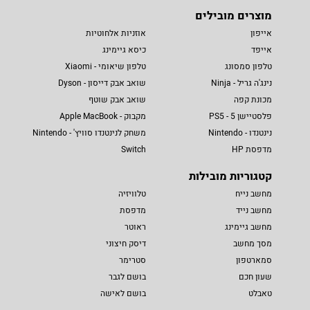
מוצרים מובילים
אייפון
אוזניות אלחוטיות
אייפד
כיסא גיימינג
טלפון סמסונג
טלפון שיאומי - Xiaomi
נינג'ה גריל - Ninja
שואב אבק דייסון - Dyson
מכונת קפה
שואב אבק שוטף
פלסטיישן 5 - PS5
מקבוק - Apple MacBook
נינטנדו - Nintendo
משחק לנינטנדו סוויץ' - Nintendo
מדפסת HP
Switch
קטגוריות מובילות
מחשב נייח
טלוויזיה
מחשב נייד
מדפסת
מחשב גיימינג
ראוטר
מסך מחשב
דיסק חיצוני
סמארטפון
סטרימר
שעון חכם
בושם לגבר
טאבלט
בושם לאישה