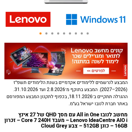
המבצע לנרשמים ללימודים אקדמיים בשנת הלימודים תשפ״ז
(2026–2027). המבצע בתוקף מ־2.8.2026 ועד 31.10.2026.
ההגרלה תתקיים ב־18.11.2026, בכפוף לתקנון המבצע המפורסם
באתר חברת לנובו ישראל בע״מ.
מחשב לנובו All in One עם מסך QHD של 27 אינץ
Lenovo IdeaCentre AIO i – מעבד Core 7 240H – זכרון
16GB – כונן 512GB – צבע Cloud Grey