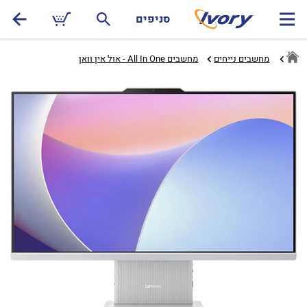
סניפים
מחשבים נייחים
מחשבים All In One - אול אין וואן‏