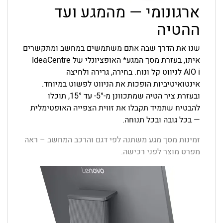
ארגונומי — מהמגע ועד
ההטיה
שנו את הדרך שבה אתם משתמשים במחשב ומתקשרים
איתו, בעזרת מסך המגע* האופציונלי של IdeaCentre
AIO i לניווט קל ונוח. בחירה, גרירה ולחיצה
אינטואיטיביות הופכות את הניווט לפשוט במיוחד.
ובעזרת ציר הטיה שמתכוונן מ-‎-5°‎ עד ‎15°‎, תוכלו
להבטיח שתמיד תקבלו את זווית הצפייה האופטימלית
— בכל גובה ובכל תנוחה.
זמינות מסך מגע משתנה לפי דגם והרכב המחשב – ראה
מפרט מוצר לפני רכישה.