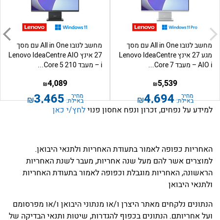
מחשב לנובו All in One עם מסך
מחשב לנובו All in One עם מסך
מגע 27 אינץ Lenovo IdeaCentre
27 אינץ Lenovo IdeaCentre AIO
AIO i – מעבד Core 7...
i – מעבד Core 5 210...
4,089
5,539
₪
₪
3,465
4,694
מחיר
מחיר
₪
₪
באילת:
באילת:
למידע על נפחים, זכרון ונפח אחסון פנוי
לחץ/י כאן
האחריות כפופה לאמור בתעודת האחריות ולתנאי היבואן.
למוצרים אשר להם מעל שנה אחריות, מעבר לשנת האחריות
הראשונה, האחריות מוגבלת וכפופה לאמור בתעודת האחריות
ולתנאי היבואן
הנתונים נלקחים מאתר היצרן ו/או מנתוני היבואן ו/או מפרסומם
ועל אחריותם. הנתונים בכפוף להגדרות, שיטות ותנאי הבדיקה של