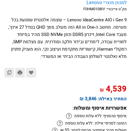
למגוון מוצרי Lenovo
מק"ט אייבורי:
F0HM0108IV
Lenovo IdeaCentre AIO i Gen 9 – עוצמה אלגנטית שנוגעת בכל
משימה. מחשב ה-All in One הזה משלב מסך QHD בגודל 27 אינץ',
מעבד Intel Core, זיכרון DDR5 וכונן SSD NVMe מהיר במיוחד
לחוויית עבודה, לימודים ובידור חלקה ומודרנית. עם מצלמת 5MP,
רמקולי Harman, קישוריות מתקדמת ועיצוב נקי, הוא מעניק פתרון
מלא ואלגנטי לשולחן העבודה הביתי או המשרדי.
4,539
₪
המחיר באילת:
3,846 ₪
אפשרויות איסוף ומשלוח:
איסוף מהסניף:
ללא עלות נוספת
הזמנה לסניפי אילת :
ללא עלות נוספת
משלוח מהיר אספקה מהיום למחר:
55
₪