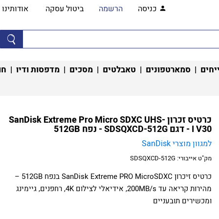
כניסה
הרשמה
ביטול עסקה
אודותינו
יחים
|
סמארטפונים
|
טאבלטים
|
מסכים
|
מדפסות ודיו
|
חו
כרטיס זכרון SanDisk Extreme Pro Micro SDXC UHS-
I V30 - דגם SDSQXCD-512G - נפח 512GB
למגוון מוצרי SanDisk
מק"ט אייבורי:
SDSQXCD-512G
כרטיס זיכרון SanDisk Extreme PRO MicroSDXC בנפח 512GB –
מהירות קריאה עד 200MB/s, אידיאלי לצילום 4K, רחפנים, גיימינג
ומכשירים תובעניים