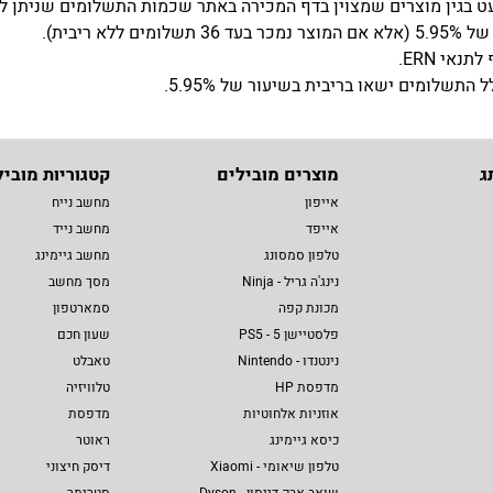
שלומים ישאו בריבית בשיעור של 5.95%.
ג
מוצרים מובילים
קטגוריות מוביל
אייפון
מחשב נייח
אייפד
מחשב נייד
טלפון סמסונג
מחשב גיימינג
נינג'ה גריל - Ninja
מסך מחשב
מכונת קפה
סמארטפון
פלסטיישן 5 - PS5
שעון חכם
נינטנדו - Nintendo
טאבלט
מדפסת HP
טלוויזיה
אוזניות אלחוטיות
מדפסת
כיסא גיימינג
ראוטר
טלפון שיאומי - Xiaomi
דיסק חיצוני
שואב אבק דייסון - Dyson
סטרימר