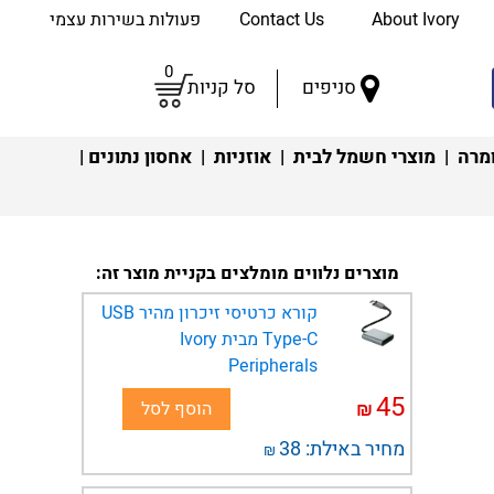
About Ivory
Contact Us
פעולות בשירות עצמי
0
סניפים
סל קניות
מרה
|
מוצרי חשמל לבית
|
אוזניות
|
אחסון נתונים
|
מוצרים נלווים מומלצים בקניית מוצר זה:
קורא כרטיסי זיכרון מהיר USB
Type-C מבית Ivory
Peripherals
45
₪
הוסף לסל
מחיר באילת:
38
₪