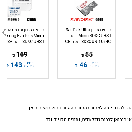
כרטיס זכרון SanDisk Ultra
כרטיס זכרון עם מתאם
Micro SDXC UHS-I - דגם
Samsung Evo Plus Micro
ח 512GB – דגם SDSQUA4-512G-AW6KA
SDSQUNR-064G - נפח 64GB
169
55
₪
₪
מחיר
46
מחיר
143
₪
₪
באילת:
באילת:
גבלת וכפופה לאמור בתעודת האחריות ולתנאי היבואן
 היבואן לרבות גודל/נפח, נתונים טכניים וכד'