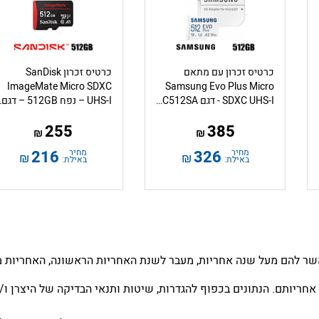
כרטיס זכרון עם מתאם
כרטיס זכרון SanDisk
ImageMate Micro SDXC
Samsung Evo Plus Micro
SDXC UHS-I - דגם MB-MC512SA - נפח 512GB
UHS-I – נפ
255
385
₪
₪
מחיר
326
מחיר
216
₪
₪
באילת:
באילת:
שר להם מעל שנה אחריות, מעבר לשנת האחריות הראשונה, האחריות מו
אחריותם. הנתונים בכפוף להגדרות, שיטות ותנאי הבדיקה של היצרן ו/או