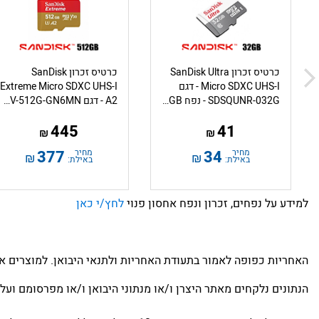
כרטיס זכרון SanDisk Ultra
כרטיס זכרון SanDisk
Micro SDXC UHS-I - דגם
Extreme Micro SDXC UHS-I
SDSQUNR-032G - נפח 32GB
A2 - דגם SDSQXAV-512G-GN6MN - נפח 512GB
445
41
₪
₪
מחיר
34
מחיר
377
₪
₪
באילת:
באילת:
למידע על נפחים, זכרון ונפח אחסון פנוי
לחץ/י כאן
האחריות כפופה לאמור בתעודת האחריות ולתנאי היבואן. למוצרים א
הנתונים נלקחים מאתר היצרן ו/או מנתוני היבואן ו/או מפרסומם ועל 