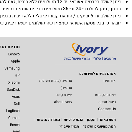
ניתן לשלם בכרטיס אשראי עד 12 תשלומים ללא ריבית, זאת למעט בגין מוצרים שמצוין בדף המכירה באתר שכמות התשלומים שניתן לבצע ללא תוספת ריבית הינה אחרת.
בנוסף, ניתן לשלם ב- 24 וב- 36 תשלומים בריבית שנתית בשיעור של 5.95% (אלא אם המוצר נמכר בעד 36 תשלומים ללא ריבית).
ניתן לשלם עד 6 שיקים / הוראת קבע דיגיטלית ללא ריבית בכפוף לתנאי ERN.
יובהר כי בכל עסקת אשראי שמצוין שהתשלומים ישאו ריבית, כלל הת
חנויות מות
Lenovo
Apple
Samsung
אנחנו זמינים לשירותכם
HP
אודותינו
סניפים (שעות פעילות
Xiaomi
סניפים)
SanDisk
שירות לקוחות
יצירת קשר
Asus
ביטול עסקה
About Ivory
Dell
Contact Us
Logitech
Corsair
מפת האתר
תקנון
הגנת פרטיות
הצהרות נגישות
Bosch
חנות מחשבים וסלולר
מגזין אייבורי
Intel