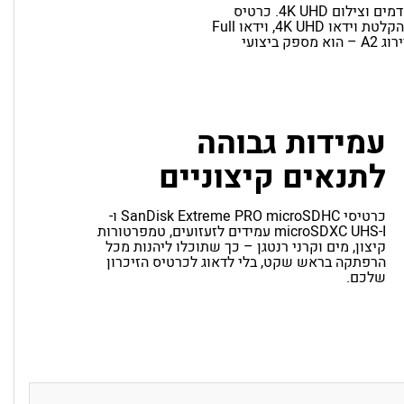
קבלו מהירויות קיצוניות מכרטיס זיכרון microSDXC להעברת קבצים מהירה, ביצועי אפליקציות מתקדמים וצילום 4K UHD. כרטיס
SanDisk Extreme PRO microSDXC אידיאלי לסמארטפוני Android, מצלמות אקשן ורחפנים, ומיועד להקלטת וידאו 4K UHD, וידאו Full
HD ותמונות ברזולוציה גבוהה. עם מהירויות קריאה של עד ‎200MB/s וכתיבה של עד ‎140MB/s, ובדירוג A2 – הוא מספק ביצועי
עמידות גבוהה
לתנאים קיצוניים
כרטיסי SanDisk Extreme PRO microSDHC ו-
microSDXC UHS-I עמידים לזעזועים, טמפרטורות
קיצון, מים וקרני רנטגן – כך שתוכלו ליהנות מכל
הרפתקה בראש שקט, בלי לדאוג לכרטיס הזיכרון
שלכם.