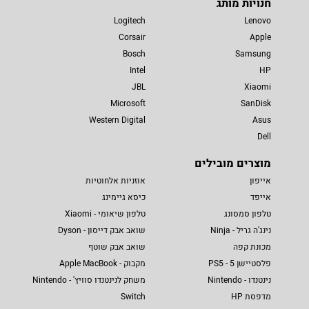
חנויות מותג
Logitech
Lenovo
Corsair
Apple
Bosch
Samsung
Intel
HP
JBL
Xiaomi
Microsoft
SanDisk
Western Digital
Asus
Dell
מוצרים מובילים
אייפון
אוזניות אלחוטיות
אייפד
כיסא גיימינג
טלפון סמסונג
טלפון שיאומי - Xiaomi
נינג'ה גריל - Ninja
שואב אבק דייסון - Dyson
מכונת קפה
שואב אבק שוטף
פלסטיישן 5 - PS5
מקבוק - Apple MacBook
נינטנדו - Nintendo
משחק לנינטנדו סוויץ' - Nintendo
מדפסת HP
Switch