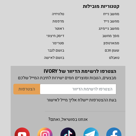
קטגוריות מובילות
מחשב נייח
טלוויזיה
מחשב נייד
מדפסת
מחשב גיימינג
ראוטר
מסך מחשב
דיסק חיצוני
סמארטפון
סטרימר
שעון חכם
בושם לגבר
טאבלט
בושם לאישה
הצטרפו לרשימת הדיוור של IVORY
מבצעים, הטבות ומוצרים חמים ישירות לתיבת המייל שלכם
הצטרפות
בעת ההצטרפות יישלח אליך מייל לאישור
אנחנו בסושיאל, ואתם?