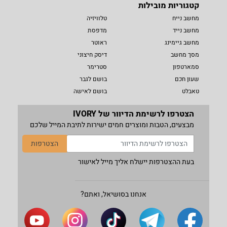
קטגוריות מובילות
מחשב נייח
טלוויזיה
מחשב נייד
מדפסת
מחשב גיימינג
ראוטר
מסך מחשב
דיסק חיצוני
סמארטפון
סטרימר
שעון חכם
בושם לגבר
טאבלט
בושם לאישה
הצטרפו לרשימת הדיוור של IVORY
מבצעים, הטבות ומוצרים חמים ישירות לתיבת המייל שלכם
הצטרפות
בעת ההצטרפות יישלח אליך מייל לאישור
אנחנו בסושיאל, ואתם?