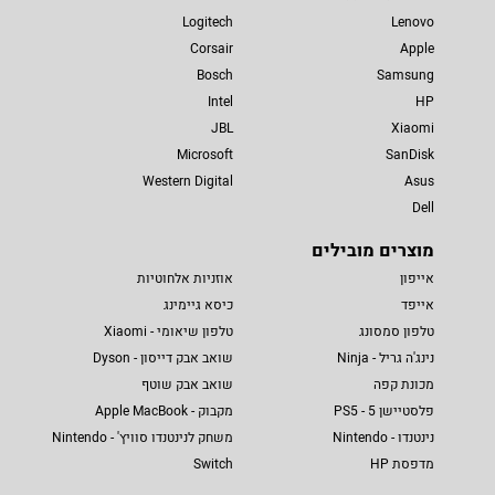
Logitech
Lenovo
Corsair
Apple
Bosch
Samsung
Intel
HP
JBL
Xiaomi
Microsoft
SanDisk
Western Digital
Asus
Dell
מוצרים מובילים
אייפון
אוזניות אלחוטיות
אייפד
כיסא גיימינג
טלפון סמסונג
טלפון שיאומי - Xiaomi
נינג'ה גריל - Ninja
שואב אבק דייסון - Dyson
מכונת קפה
שואב אבק שוטף
פלסטיישן 5 - PS5
מקבוק - Apple MacBook
נינטנדו - Nintendo
משחק לנינטנדו סוויץ' - Nintendo
מדפסת HP
Switch