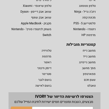
אייפד
כיסא גיימינג
טלפון סמסונג
טלפון שיאומי - Xiaomi
נינג'ה גריל - Ninja
שואב אבק דייסון - Dyson
מכונת קפה
שואב אבק שוטף
פלסטיישן 5 - PS5
מקבוק - Apple MacBook
נינטנדו - Nintendo
משחק לנינטנדו סוויץ' - Nintendo
מדפסת HP
Switch
קטגוריות מובילות
מחשב נייח
טלוויזיה
מחשב נייד
מדפסת
מחשב גיימינג
ראוטר
מסך מחשב
דיסק חיצוני
סמארטפון
סטרימר
שעון חכם
בושם לגבר
טאבלט
בושם לאישה
הצטרפו לרשימת הדיוור של IVORY
מבצעים, הטבות ומוצרים חמים ישירות לתיבת המייל שלכם