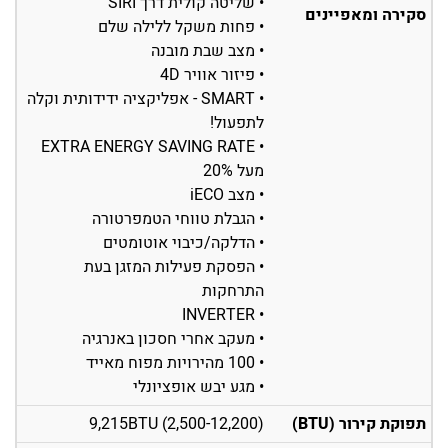
• שליטה קולית דרך SIRI
סקירה ומאפיינים
• פחות משקל ללילה שלם
• מצב שבת מובנה
• פיזור אוויר 4D
• SMART - אפליקציה ידידותית וקלה
לתפעול!
• EXTRA ENERGY SAVING RATE
מעל 20%
• מצב iECO
• הגבלת טווחי הטמפרטורה
• הדלקה/כיבוי אוטומטים
• הפסקת פעילות המזגן בעת
התרחקות
• INVERTER
• מעקב אחרי חסכון באנרגיה
• 100 מהירויות מפוח מאייד
• מגע יבש אופציונלי
תפוקת קירור (BTU)
(2,500-12,200) 9,215BTU