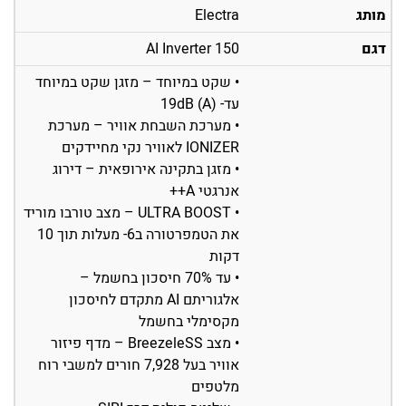
מותג
Electra
דגם
AI Inverter 150
• שקט במיוחד – מזגן שקט במיוחד
עד- 19dB (A)
• מערכת השבחת אוויר – מערכת
IONIZER לאוויר נקי מחיידקים
• מזגן בתקינה אירופאית – דירוג
אנרגטי A++
• ULTRA BOOST – מצב טורבו מוריד
את הטמפרטורה ב6- מעלות תוך 10
דקות
• עד 70% חיסכון בחשמל –
אלגוריתם AI מתקדם לחיסכון
מקסימלי בחשמל
• מצב BreezeleSS – מדף פיזור
אוויר בעל 7,928 חורים למשבי רוח
מלטפים