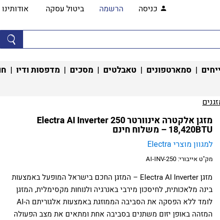
כניסה
הרשמה
ביטול עסקה
אודותינו
יחים
|
סמארטפונים
|
טאבלטים
|
מסכים
|
מדפסות ודיו
|
חו
גנים‏
מזגן אלקטרה אינוורטר Electra AI Inverter 250
18,420BTU – משלוח חינם
למגוון מוצרי Electra
מק"ט אייבורי:
AI-INV-250
מזגן Electra AI Inverter – המזגן החכם בישראל המופעל באמצעות
בינה מלאכותית, לחיסכון מירבי באנרגיה ולנוחות מקסימלית, המזגן
לומד ללא הפסקה את הסביבה הממוזגת באמצעות אלגוריתם ה-AI
המזהה באופן יזום משתנים בסביבה אחת ומתאים את מצב הפעולה