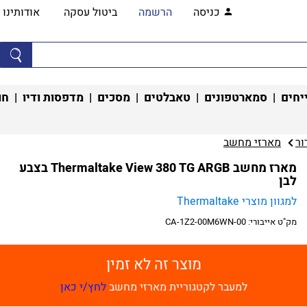
כניסה
הרשמה
ביטול עסקה
אודותינו
יחים
|
סמארטפונים
|
טאבלטים
|
מסכים
|
מדפסות ודיו
|
חו
ר‏
מארזי מחשב‏
מארז מחשב Thermaltake View 380 TG ARGB בצבע
לבן
למגוון מוצרי Thermaltake
מק"ט אייבורי:
CA-1Z2-00M6WN-00
מוצר זה לא זמין
למעבר לקטגוריית מארזי מחשב
לחץ/י כאן