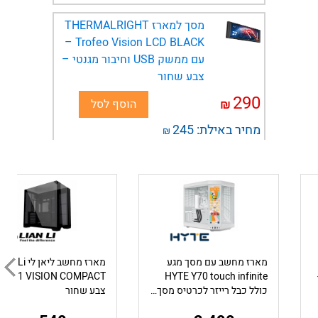
מסך למארז THERMALRIGHT
Trofeo Vision LCD BLACK –
עם ממשק USB וחיבור מגנטי –
צבע שחור
290
₪
הוסף לסל
מחיר באילת:
245
₪
ספריי לחץ אוויר דחוס למחשב
Boxer דגם BX-053
25
₪
הוסף לסל
מחיר באילת:
21
₪
מארז מחשב עם מסך מגע
מארז מחשב ליאן לי n Li
מברג ראצ'ט 23 ב-1 ARCTIC
ON COMPACT –
HYTE Y70 touch infinite
O11
Ratchet Screwdriver Toolkit
כולל כבל רייזר לכרטיס מסך - בצבע לבן
צבע שחור