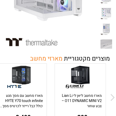
מוצרים מקטגוריית
מארזי מחשב
מארז מחשב ליאן לי Lian Li
מארז מחשב עם מסך מגע
HYTE Y70 touch infinite
O11 DYNAMIC MINI V2 –
צבע שחור
כולל כבל רייזר לכרטיס מסך - בצבע שחור