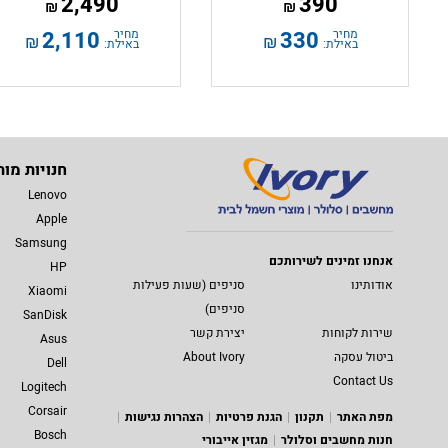
2,490
390
₪
₪
מחיר
330
מחיר
2,110
₪
₪
באילת:
באילת:
חנויות מות
Lenovo
Apple
Samsung
אנחנו זמינים לשירותכם
HP
אודותינו
סניפים (שעות פעילות
Xiaomi
סניפים)
SanDisk
שירות לקוחות
יצירת קשר
Asus
ביטול עסקה
About Ivory
Dell
Contact Us
Logitech
Corsair
מפת האתר
תקנון
הגנת פרטיות
הצהרות נגישות
Bosch
חנות מחשבים וסלולר
מגזין אייבורי