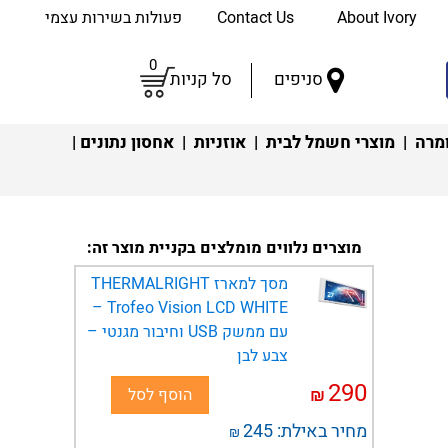
About Ivory
Contact Us
פעולות בשירות עצמי
0
סניפים
סל קניות
מרה
|
מוצרי חשמל לבית
|
אוזניות
|
אחסון נתונים
|
מוצרים נלווים מומלצים בקניית מוצר זה:
מסך למארז THERMALRIGHT
Trofeo Vision LCD WHITE –
עם ממשק USB וחיבור מגנטי –
צבע לבן
290
₪
הוסף לסל
מחיר באילת:
245
₪