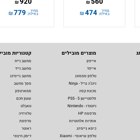
920
560
₪
₪
מחיר
474
מחיר
779
₪
₪
באילת:
באילת:
ג
מוצרים מובילים
קטגוריות מוביל
אייפון
מחשב נייח
אייפד
מחשב נייד
טלפון סמסונג
מחשב גיימינג
נינג'ה גריל - Ninja
מסך מחשב
מכונת קפה
סמארטפון
פלסטיישן 5 - PS5
שעון חכם
נינטנדו - Nintendo
טאבלט
מדפסת HP
טלוויזיה
אוזניות אלחוטיות
מדפסת
כיסא גיימינג
ראוטר
טלפון שיאומי - Xiaomi
דיסק חיצוני