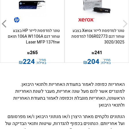
טונר למדפסת לייזר Xerox בצבע
טונר למדפסת לייזר HP בצבע
שחור דגם 106R02773 למדפסת
שחור דגם 106A W1106A תואם
Laser MFP 137fnw
3020/3025
265
241
₪
₪
224
204
מחיר
מחיר
₪
₪
באילת:
באילת:
האחריות כפופה לאמור בתעודת האחריות ולתנאי היבואן.
למוצרים אשר להם מעל שנה אחריות, מעבר לשנת האחריות
הראשונה, האחריות מוגבלת וכפופה לאמור בתעודת האחריות
ולתנאי היבואן
הנתונים נלקחים מאתר היצרן ו/או מנתוני היבואן ו/או מפרסומם
ועל אחריותם. הנתונים בכפוף להגדרות, שיטות ותנאי הבדיקה של