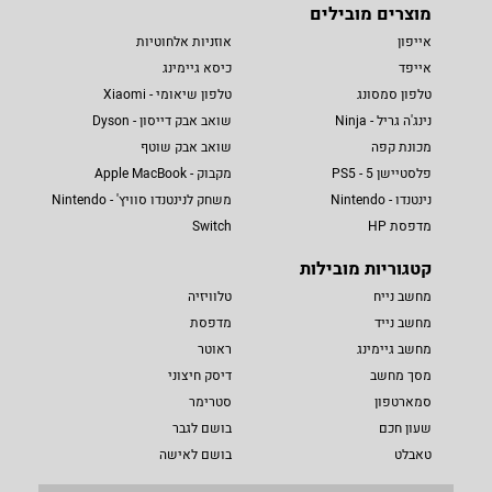
מוצרים מובילים
אייפון
אוזניות אלחוטיות
אייפד
כיסא גיימינג
טלפון סמסונג
טלפון שיאומי - Xiaomi
נינג'ה גריל - Ninja
שואב אבק דייסון - Dyson
מכונת קפה
שואב אבק שוטף
פלסטיישן 5 - PS5
מקבוק - Apple MacBook
נינטנדו - Nintendo
משחק לנינטנדו סוויץ' - Nintendo
מדפסת HP
Switch
קטגוריות מובילות
מחשב נייח
טלוויזיה
מחשב נייד
מדפסת
מחשב גיימינג
ראוטר
מסך מחשב
דיסק חיצוני
סמארטפון
סטרימר
שעון חכם
בושם לגבר
טאבלט
בושם לאישה