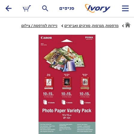
סניפים
מדפסות, מגרסות, סורקים ואביזרים
ניירות למדפסת / צילום‏