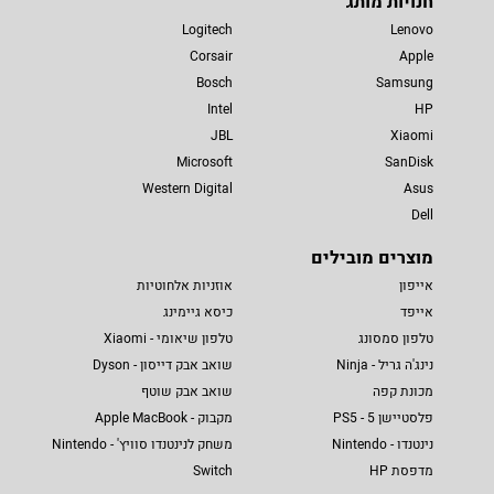
חנויות מותג
Logitech
Lenovo
Corsair
Apple
Bosch
Samsung
Intel
HP
JBL
Xiaomi
Microsoft
SanDisk
Western Digital
Asus
Dell
מוצרים מובילים
אייפון
אוזניות אלחוטיות
אייפד
כיסא גיימינג
טלפון סמסונג
טלפון שיאומי - Xiaomi
נינג'ה גריל - Ninja
שואב אבק דייסון - Dyson
מכונת קפה
שואב אבק שוטף
פלסטיישן 5 - PS5
מקבוק - Apple MacBook
נינטנדו - Nintendo
משחק לנינטנדו סוויץ' - Nintendo
מדפסת HP
Switch