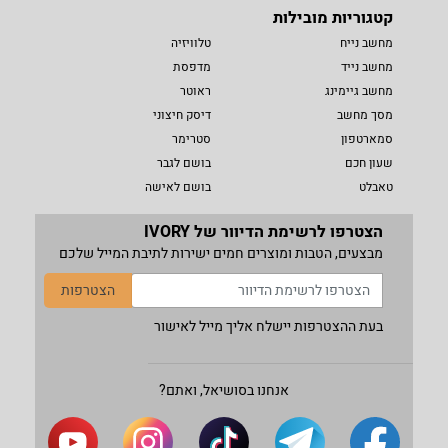
קטגוריות מובילות
מחשב נייח
טלוויזיה
מחשב נייד
מדפסת
מחשב גיימינג
ראוטר
מסך מחשב
דיסק חיצוני
סמארטפון
סטרימר
שעון חכם
בושם לגבר
טאבלט
בושם לאישה
הצטרפו לרשימת הדיוור של IVORY
מבצעים, הטבות ומוצרים חמים ישירות לתיבת המייל שלכם
הצטרפות
בעת ההצטרפות יישלח אליך מייל לאישור
אנחנו בסושיאל, ואתם?