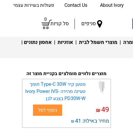
About Ivory
Contact Us
פעולות בשירות עצמי
0
סניפים
סל קניות
מרה
|
מוצרי חשמל לבית
|
אוזניות
|
אחסון נתונים
|
מוצרים נלווים מומלצים בקניית מוצר זה
מטען קיר Type-C 30W תומך
טעינה מהירה Ivory Power IVS-
PD30W-W בצבע לבן
49
₪
הוסף לסל
מחיר באילת:
41
₪