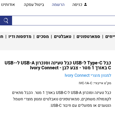
כניסה
הרשמה
ביטול עסקה
אודותינו
יחים
|
סמארטפונים
|
טאבלטים
|
מסכים
|
מדפסות ודיו
|
חו
כבל Type-C ל-USB​ כבל טעינה וסנכרון USB-A ל-USB-
C באורך 1 מטר - צבע לבן - Ivory Connect
למגוון מוצרי Ivory Connect
מק"ט אייבורי:
IVC-1A-C
כבל טעינה וסנכרון USB-A ל-USB-C באורך 1 מטר. הכבל מתאים
לקונסולת משחקים, סמארטפונים טאבלטים ומגוון מוצרי חשמל
הנטענים או מפועלים עם חיבור USB-C.