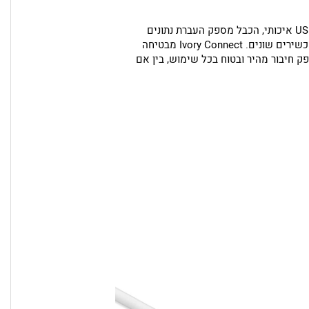
עם חיבור USB-A ל‑USB-C איכותי, הכבל מספק העברת נתונים
יציבה וטעינה יעילה למכשירים שונים. Ivory Connect מבטיחה
ק חיבור מהיר ובטוח בכל שימוש, בין אם