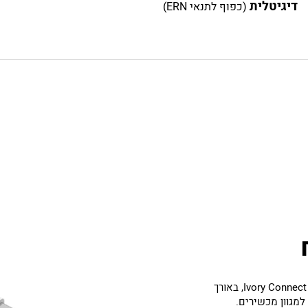
דיגיטלית
(כפוף לתנאי ERN)
כבל טעינה וסנכרון USB-A ל‑USB-C מבית Ivory Connect, באורך
 למגוון מכשירים.