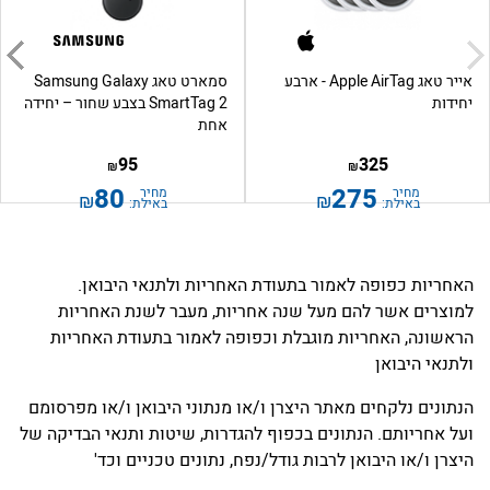
אייר טאג Apple AirTag - ארבע
סמארט טאג Samsung Galaxy
יחידות
SmartTag 2 בצבע שחור – יחידה
אחת
95
325
₪
₪
80
275
מחיר
מחיר
₪
₪
באילת:
באילת:
האחריות כפופה לאמור בתעודת האחריות ולתנאי היבואן.
למוצרים אשר להם מעל שנה אחריות, מעבר לשנת האחריות
הראשונה, האחריות מוגבלת וכפופה לאמור בתעודת האחריות
ולתנאי היבואן
הנתונים נלקחים מאתר היצרן ו/או מנתוני היבואן ו/או מפרסומם
ועל אחריותם. הנתונים בכפוף להגדרות, שיטות ותנאי הבדיקה של
היצרן ו/או היבואן לרבות גודל/נפח, נתונים טכניים וכד'