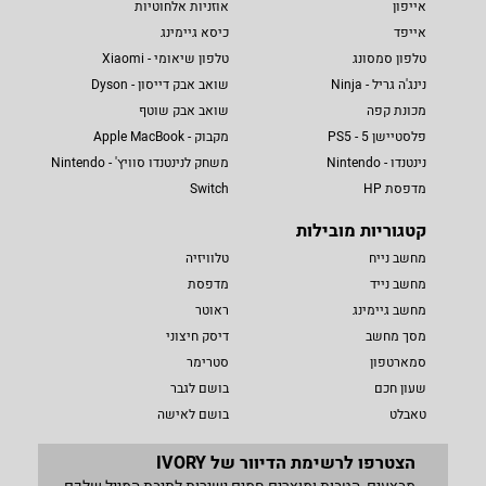
אייפון
אוזניות אלחוטיות
אייפד
כיסא גיימינג
טלפון סמסונג
טלפון שיאומי - Xiaomi
נינג'ה גריל - Ninja
שואב אבק דייסון - Dyson
מכונת קפה
שואב אבק שוטף
פלסטיישן 5 - PS5
מקבוק - Apple MacBook
נינטנדו - Nintendo
משחק לנינטנדו סוויץ' - Nintendo
מדפסת HP
Switch
קטגוריות מובילות
מחשב נייח
טלוויזיה
מחשב נייד
מדפסת
מחשב גיימינג
ראוטר
מסך מחשב
דיסק חיצוני
סמארטפון
סטרימר
שעון חכם
בושם לגבר
טאבלט
בושם לאישה
הצטרפו לרשימת הדיוור של IVORY