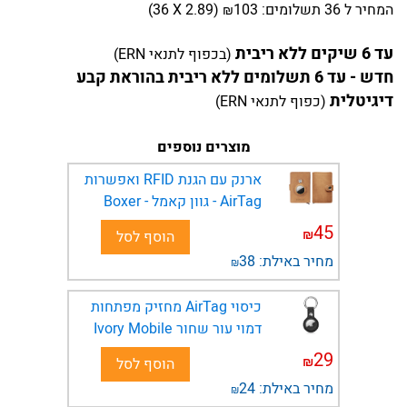
המחיר
ל 36 תשלומים:
103
)
2.89
(36 X
₪
עד 6 שיקים ללא ריבית
(בכפוף לתנאי ERN)
חדש - עד 6 תשלומים ללא ריבית בהוראת קבע
דיגיטלית
(כפוף לתנאי ERN)
מוצרים נוספים
ארנק עם הגנת RFID ואפשרות
AirTag - גוון קאמל - Boxer
45
₪
הוסף לסל
מחיר באילת:
38
₪
כיסוי AirTag מחזיק מפתחות
דמוי עור שחור Ivory Mobile
29
₪
הוסף לסל
מחיר באילת:
24
₪