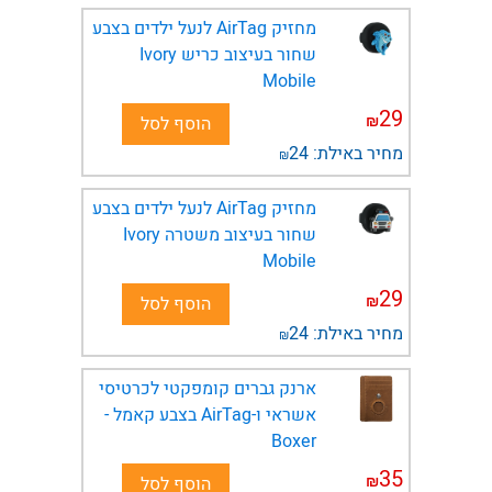
מחזיק AirTag לנעל ילדים בצבע
שחור בעיצוב כריש Ivory
Mobile
29
₪
הוסף לסל
מחיר באילת:
24
₪
מחזיק AirTag לנעל ילדים בצבע
שחור בעיצוב משטרה Ivory
Mobile
29
₪
הוסף לסל
מחיר באילת:
24
₪
ארנק גברים קומפקטי לכרטיסי
אשראי ו-AirTag בצבע קאמל -
Boxer
35
₪
הוסף לסל