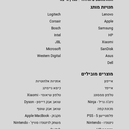
חנויות מותג
Logitech
Lenovo
Corsair
Apple
Bosch
Samsung
Intel
HP
JBL
Xiaomi
Microsoft
SanDisk
Western Digital
Asus
Dell
מוצרים מובילים
אייפון
אוזניות אלחוטיות
אייפד
כיסא גיימינג
טלפון סמסונג
טלפון שיאומי - Xiaomi
נינג'ה גריל - Ninja
שואב אבק דייסון - Dyson
מכונת קפה
שואב אבק שוטף
פלסטיישן 5 - PS5
מקבוק - Apple MacBook
נינטנדו - Nintendo
משחק לנינטנדו סוויץ' - Nintendo