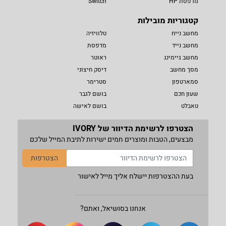
מדפסת HP
Switch
קטגוריות מובילות
מחשב נייח
טלוויזיה
מחשב נייד
מדפסת
מחשב גיימינג
ראוטר
מסך מחשב
דיסק חיצוני
סמארטפון
סטרימר
שעון חכם
בושם לגבר
טאבלט
בושם לאישה
הצטרפו לרשימת הדיוור של IVORY
מבצעים, הטבות ומוצרים חמים ישירות לתיבת המייל שלכם
הצטרפות
בעת ההצטרפות יישלח אליך מייל לאישור
אנחנו בסושיאל, ואתם?