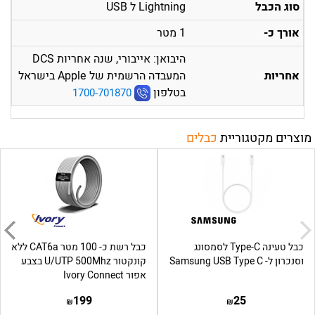
סוג הכבל
Lightning ל USB
אורך כ-
1 מטר
היבואן: אייבורי, שנה אחריות DCS
המעבדה הרשמית של Apple בישראל
אחריות
בטלפון
1700-701870
מוצרים מקטגוריית
כבלים
כבל טעינה Type-C​ לסמסונג
כבל רשת כ- 100 מטר CAT6a ללא
וסנכרון ל- Samsung USB Type C
קונקטור U/UTP 500Mhz בצבע
אפור Ivory Connect
199
25
₪
₪