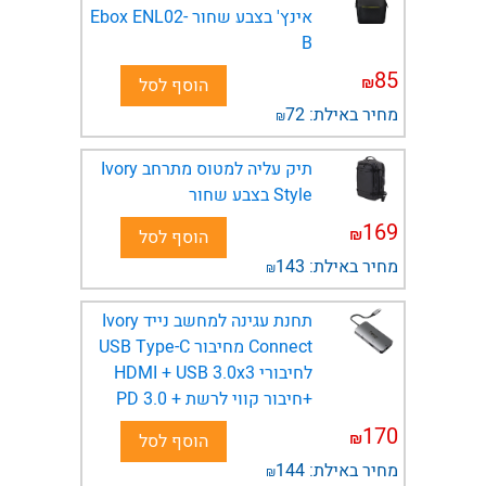
אינץ' בצבע שחור Ebox ENL02-
B
85
₪
הוסף לסל
מחיר באילת:
72
₪
תיק עליה למטוס מתרחב Ivory
Style בצבע שחור
169
₪
הוסף לסל
מחיר באילת:
143
₪
תחנת עגינה למחשב נייד Ivory
Connect מחיבור USB Type-C
לחיבורי HDMI + USB 3.0x3
+חיבור קווי לרשת + PD 3.0
170
₪
הוסף לסל
מחיר באילת:
144
₪