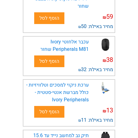
שחור
59
₪
הוסף לסל
מחיר באילת:
50
₪
עכבר אלחוטי Ivory
Peripherals M81 שחור
38
₪
הוסף לסל
מחיר באילת:
32
₪
ערכת ניקוי למסכים וטלוויזיות -
כולל מברשת אנטי-סטטית -
Ivory Peripherals
13
₪
הוסף לסל
מחיר באילת:
11
₪
תיק גב למחשב נייד עד 15.6