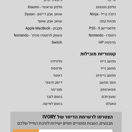
טלפון סמסונג
טלפון שיאומי - Xiaomi
נינג'ה גריל - Ninja
שואב אבק דייסון - Dyson
מכונת קפה
שואב אבק שוטף
פלסטיישן 5 - PS5
מקבוק - Apple MacBook
נינטנדו - Nintendo
משחק לנינטנדו סוויץ' - Nintendo
מדפסת HP
Switch
קטגוריות מובילות
מחשב נייח
טלוויזיה
מחשב נייד
מדפסת
מחשב גיימינג
ראוטר
מסך מחשב
דיסק חיצוני
סמארטפון
סטרימר
שעון חכם
בושם לגבר
טאבלט
בושם לאישה
הצטרפו לרשימת הדיוור של IVORY
מבצעים, הטבות ומוצרים חמים ישירות לתיבת המייל שלכם