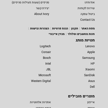
אודותינו
סניפים (שעות פעילות סניפים)
שירות לקוחות
יצירת קשר
ביטול עסקה
About Ivory
Contact Us
מפת האתר
תקנון
הגנת פרטיות
הצהרות נגישות
חנות מחשבים וסלולר
מגזין אייבורי
חנויות מותג
Logitech
Lenovo
Corsair
Apple
Bosch
Samsung
Intel
HP
JBL
Xiaomi
Microsoft
SanDisk
Western Digital
Asus
Dell
מוצרים מובילים
אייפון
אוזניות אלחוטיות
אייפד
כיסא גיימינג