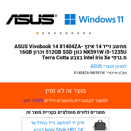
מחשב נייד 14 אינץ ASUS Vivobook 14 X1404ZA-
NK591W i5-1235U כונן 512GB SSD זכרון 16GB
מ.גרפי Intel Iris Xe בצבע Terra Cotta
למגוון מוצרי ASUS
מק"ט אייבורי:
X1404ZA-NK591W
מוצר זה לא זמין
למעבר לקטגוריית מחשבים ניידים
לחץ/י כאן
מוצרים נלווים מומלצים בקניית מוצר זה
תיק יד למחשב נייד בגודל עד
"14 Ivory Style HB1 בצבע