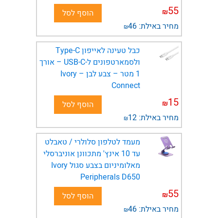
55
₪
הוסף לסל
מחיר באילת:
46
₪
ולסמארטפונים ל-USB-C – אורך
1 מטר – צבע לבן – Ivory
Connect
15
₪
הוסף לסל
מחיר באילת:
12
₪
מעמד לטלפון סלולרי / טאבלט
עד 10 אינץ' מתכוונן אוניברסלי
מאלומיניום בצבע סגול Ivory
Peripherals D650
55
₪
הוסף לסל
מחיר באילת:
46
₪