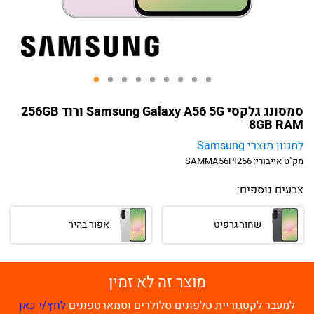
סמסונג גלקסי Samsung Galaxy A56 5G ורוד 256GB
8GB RAM
למגוון מוצרי Samsung
מק"ט אייבורי:
SAMMA56PI256
צבעים נוספים:
שחור גרפיט
אפור בהיר
מוצר זה לא זמין
למעבר לקטגוריית טלפונים סלולרים וסמארטפונים
לחץ/י כאן