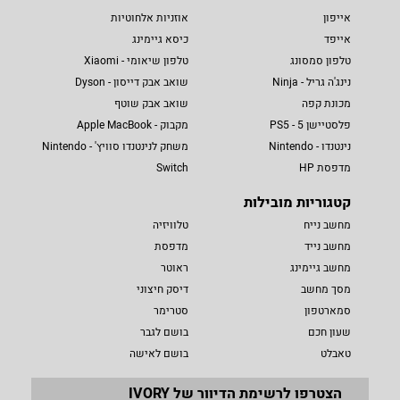
אייפון
אוזניות אלחוטיות
אייפד
כיסא גיימינג
טלפון סמסונג
טלפון שיאומי - Xiaomi
נינג'ה גריל - Ninja
שואב אבק דייסון - Dyson
מכונת קפה
שואב אבק שוטף
פלסטיישן 5 - PS5
מקבוק - Apple MacBook
נינטנדו - Nintendo
משחק לנינטנדו סוויץ' - Nintendo
מדפסת HP
Switch
קטגוריות מובילות
מחשב נייח
טלוויזיה
מחשב נייד
מדפסת
מחשב גיימינג
ראוטר
מסך מחשב
דיסק חיצוני
סמארטפון
סטרימר
שעון חכם
בושם לגבר
טאבלט
בושם לאישה
הצטרפו לרשימת הדיוור של IVORY