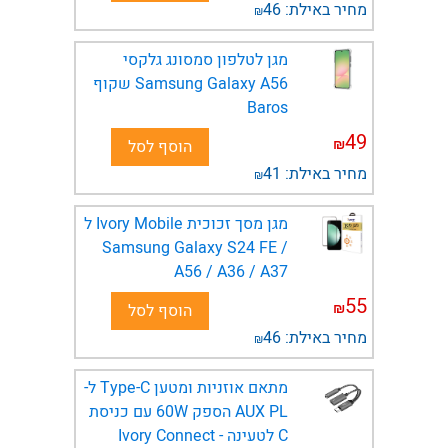
מחיר באילת:
46
₪
מגן לטלפון סמסונג גלקסי
Samsung Galaxy A56 שקוף
Baros
49
₪
הוסף לסל
מחיר באילת:
41
₪
מגן מסך זכוכית Ivory Mobile ל
Samsung Galaxy S24 FE /
A56 / A36 / A37
55
₪
הוסף לסל
מחיר באילת:
46
₪
מתאם אוזניות ומטען Type-C​ ל-
AUX PL הספק 60W עם כניסת
C לטעינה - Ivory Connect