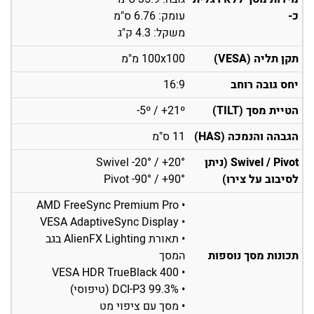
כ-
עומק: 6.76 ס"מ
משקל: 4.3 ק"ג
תקן תליה (VESA)
100x100 מ"מ
יחס גובה רוחב
16:9
הטיית מסך (TILT)
5º / +21º-
הגבהה והנמכה (HAS)
11 ס"מ
Swivel / Pivot (ניתן
Swivel -20° / +20°
לסיבוב על צירו)
Pivot -90° / +90°
• AMD FreeSync Premium Pro
• VESA AdaptiveSync Display
• תאורת AlienFX Lighting בגב
תכונות מסך נוספות
המסך
• VESA HDR TrueBlack 400
• DCI-P3 99.3% (טיפוסי)
• מסך עם ציפוי מט