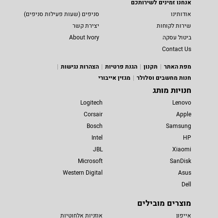
אנחנו זמינים לשירותכם
אודותינו
סניפים (שעות פעילות סניפים)
שירות לקוחות
יצירת קשר
ביטול עסקה
About Ivory
Contact Us
מפת האתר
תקנון
הגנת פרטיות
הצהרות נגישות
חנות מחשבים וסלולר
מגזין אייבורי
חנויות מותג
Logitech
Lenovo
Corsair
Apple
Bosch
Samsung
Intel
HP
JBL
Xiaomi
Microsoft
SanDisk
Western Digital
Asus
Dell
מוצרים מובילים
אייפון
אוזניות אלחוטיות