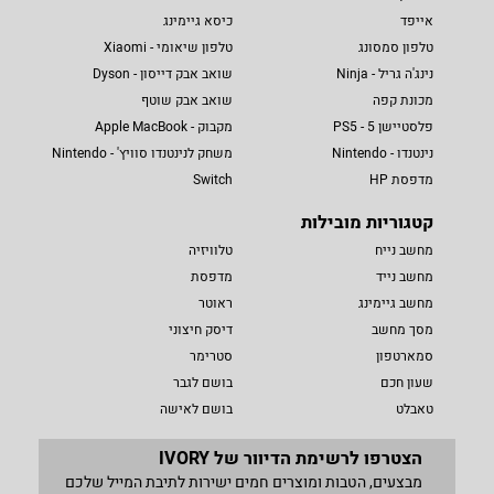
אייפד
כיסא גיימינג
טלפון סמסונג
טלפון שיאומי - Xiaomi
נינג'ה גריל - Ninja
שואב אבק דייסון - Dyson
מכונת קפה
שואב אבק שוטף
פלסטיישן 5 - PS5
מקבוק - Apple MacBook
נינטנדו - Nintendo
משחק לנינטנדו סוויץ' - Nintendo
מדפסת HP
Switch
קטגוריות מובילות
מחשב נייח
טלוויזיה
מחשב נייד
מדפסת
מחשב גיימינג
ראוטר
מסך מחשב
דיסק חיצוני
סמארטפון
סטרימר
שעון חכם
בושם לגבר
טאבלט
בושם לאישה
הצטרפו לרשימת הדיוור של IVORY
מבצעים, הטבות ומוצרים חמים ישירות לתיבת המייל שלכם