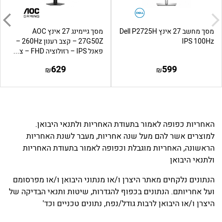
מסך מחשב 27 אינץ Dell P2725H
מסך גיימינג 27 אינץ AOC
IPS 100Hz
27G50Z – קצב רענון 260Hz –
פאנל IPS – רזולוציה FHD – צ...
629
599
₪
₪
האחריות כפופה לאמור בתעודת האחריות ולתנאי היבואן.
למוצרים אשר להם מעל שנה אחריות, מעבר לשנת האחריות
הראשונה, האחריות מוגבלת וכפופה לאמור בתעודת האחריות
ולתנאי היבואן
הנתונים נלקחים מאתר היצרן ו/או מנתוני היבואן ו/או מפרסומם
ועל אחריותם. הנתונים בכפוף להגדרות, שיטות ותנאי הבדיקה של
היצרן ו/או היבואן לרבות גודל/נפח, נתונים טכניים וכד'