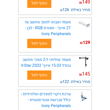
149
₪
הוסף לסל
מחיר באילת:
126
₪
מעמד הגבהה למסך מחשב עד
27 אינץ' - תאורת RGB - לבן -
Ivory Peripherals
129
₪
הוסף לסל
מעמד שולחני ל-2 מסכי מחשב
בגודל 15-33 אינץ' V-Star Z022
145
₪
הוסף לסל
מחיר באילת:
122
₪
ערכת ניקוי למסכים וטלוויזיות -
כולל מברשת אנטי-סטטית -
Ivory Peripherals