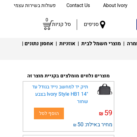
About Ivory
Contact Us
פעולות בשירות עצמי
0
סניפים
סל קניות
מרה
|
מוצרי חשמל לבית
|
אוזניות
|
אחסון נתונים
|
מוצרים נלווים מומלצים בקניית מוצר זה
תיק יד למחשב נייד בגודל עד
"14 Ivory Style HB1 בצבע
שחור
59
₪
הוסף לסל
מחיר באילת:
50
₪