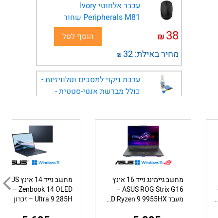
עכבר אלחוטי Ivory
Peripherals M81 שחור
38
₪
הוסף לסל
מחיר באילת:
32
₪
ערכת ניקוי למסכים וטלוויזיות -
כולל מברשת אנטי-סטטית -
Ivory Peripherals
13
₪
הוסף לסל
מחיר באילת:
11
₪
תיק גב למחשב נייד עד 15.6
אינץ' בצבע שחור Ebox ENL02-
מחשב גיימינג נייד 16 אינץ
מחשב נייד 14 אינץ ASUS
B
ASUS ROG Strix G16 –
Zenbook 14 OLED – מעבד
Inte – זכרון 16GB – כונן 512GB – מ.גרפי Intel Graphics – צב...
מעבד AMD Ryzen 9 9955HX – כונן 1TB – זכרון 16GB – כ.מסך GeForce RTX 5050
85
₪
הוסף לסל