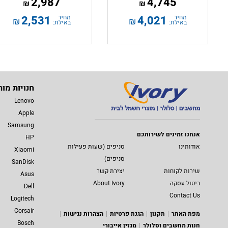
2,987
4,745
₪
₪
מחיר
4,021
מחיר
2,531
₪
₪
באילת:
באילת:
חנויות מות
Lenovo
Apple
Samsung
אנחנו זמינים לשירותכם
HP
אודותינו
סניפים (שעות פעילות
Xiaomi
סניפים)
SanDisk
שירות לקוחות
יצירת קשר
Asus
ביטול עסקה
About Ivory
Dell
Contact Us
Logitech
Corsair
מפת האתר
תקנון
הגנת פרטיות
הצהרות נגישות
Bosch
חנות מחשבים וסלולר
מגזין אייבורי