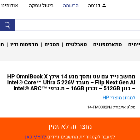
כניסה
הרשמה
ביטול עסקה
אודותינו
יחים
|
סמארטפונים
|
טאבלטים
|
מסכים
|
מדפסות ודיו
|
חו
מחשב נייד עם עט ומסך מגע 14 אינץ HP OmniBook X
Flip Next Gen AI – מעבד Intel® Core™ Ultra 5 226V
– כונן 512GB – זכרון 16GB – מ.גרפי ™Intel® ARC
למגוון מוצרי HP
מק"ט אייבורי:
14-FM0002NJ
מוצר זה לא זמין
למעבר לקטגוריית מחשבים ניידים
לחץ/י כאן