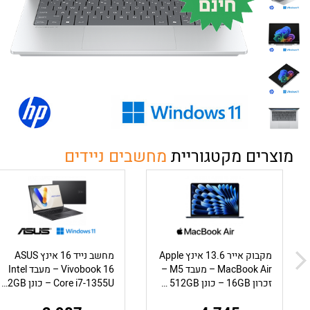
מוצרים מקטגוריית
מחשבים ניידים
מקבוק אייר 13.6 אינץ Apple
מחשב נייד 16 אינץ ASUS
MacBook Air – מעבד M5 –
Vivobook 16 – מעבד Intel
זכרון 16GB – כונן 512GB – מ.גרפי 8 ליבות – צבע Midnight
Core i7-1355U – כונן 512GB – זכרון 16GB – מ.גרפי Intel UHD – צבע Indie B...