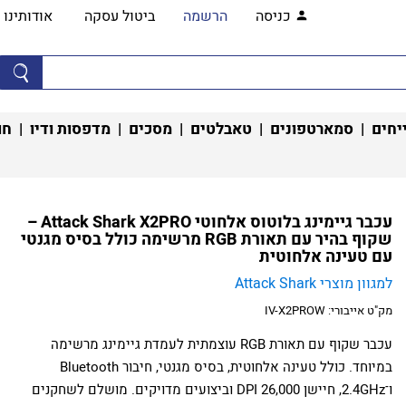
כניסה
הרשמה
ביטול עסקה
אודותינו
יחים
|
סמארטפונים
|
טאבלטים
|
מסכים
|
מדפסות ודיו
|
חו
עכבר גיימינג בלוטוס אלחוטי Attack Shark X2PRO –
שקוף בהיר עם תאורת RGB מרשימה כולל בסיס מגנטי
עם טעינה אלחוטית
למגוון מוצרי Attack Shark
מק"ט אייבורי:
IV-X2PROW
עכבר שקוף עם תאורת RGB עוצמתית לעמדת גיימינג מרשימה
במיוחד. כולל טעינה אלחוטית, בסיס מגנטי, חיבור Bluetooth
ו־2.4GHz, חיישן 26,000 DPI וביצועים מדויקים. מושלם לשחקנים