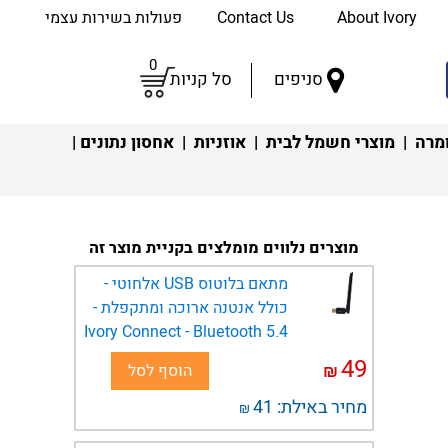
About Ivory
Contact Us
פעולות בשירות עצמי
0
סניפים
סל קניות
מרה
|
מוצרי חשמל לבית
|
אוזניות
|
אחסון נתונים
|
מוצרים נלווים מומלצים בקניית מוצר זה
מתאם בלוטוס USB אלחוטי -
כולל אנטנה ארוכה ומתקפלת -
Ivory Connect - Bluetooth 5.4
49
₪
הוסף לסל
מחיר באילת:
41
₪