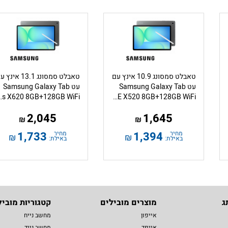
טאבלט סמסונג 10.9 אינץ עם
טאבלט סמסונג 13.1 אינ
עט Samsung Galaxy Tab
עט Samsung Galaxy Tab
S10 FE X520 8GB+128GB WiFi בצבע אפור
X620 8GB+128GB WiFi
2,045
1,645
₪
₪
מחיר
1,394
מחיר
1,733
₪
₪
באילת:
באילת:
ג
מוצרים מובילים
קטגוריות מוביל
אייפון
מחשב נייח
אייפד
מחשב נייד