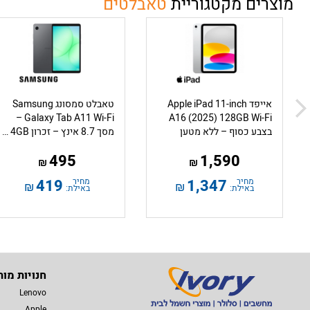
מוצרים מקטגוריית
טאבלטים
אייפד Apple iPad 11-inch
טאבלט סמסונג Samsung
Galaxy Tab A11 Wi-Fi –
A16 (2025) 128GB Wi-Fi
בצבע כסוף – ללא מטען
מסך 8.7 אינץ – זכרון 4GB – אחסון 64GB – צבע אפור – דגם SM-X133
495
1,590
₪
₪
מחיר
1,347
מחיר
419
₪
₪
באילת:
באילת:
חנויות מות
Lenovo
Apple