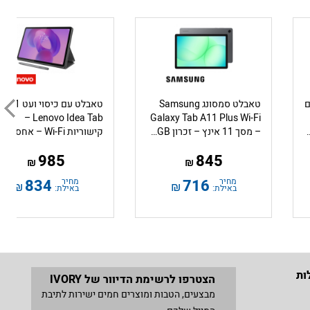
מחיר באילת:
275
₪
ץ עם
טאבלט סמסונג Samsung
טאבלט עם כיס
Lenovo Idea Tab –
Galaxy Tab A11 Plus Wi-Fi
S10 FE Plus  בצבע אפור
– מסך 11 אינץ – זכרון 6GB – אחסון 128GB – צבע אפור – דגם SM-X230
985
845
₪
₪
מחיר
716
מחיר
834
₪
₪
באילת:
באילת:
ות
הצטרפו לרשימת הדיוור של IVORY
מבצעים, הטבות ומוצרים חמים ישירות לתיבת