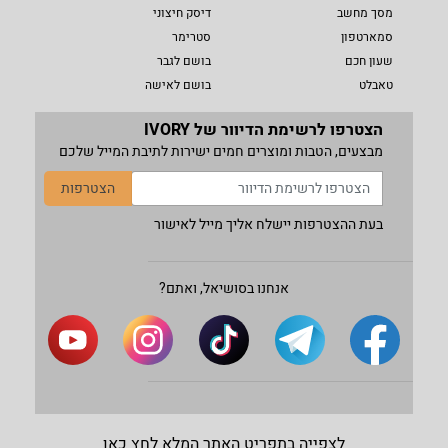
מסך מחשב
דיסק חיצוני
סמארטפון
סטרימר
שעון חכם
בושם לגבר
טאבלט
בושם לאישה
הצטרפו לרשימת הדיוור של IVORY
מבצעים, הטבות ומוצרים חמים ישירות לתיבת המייל שלכם
הצטרפות
בעת ההצטרפות יישלח אליך מייל לאישור
אנחנו בסושיאל, ואתם?
לצפייה בתפריט האתר המלא לחץ כאן