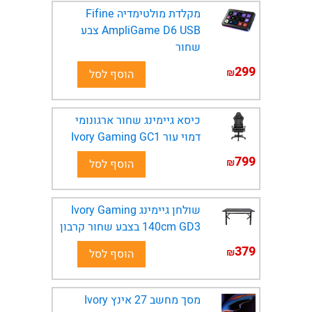
מקלדת מולטימדיה Fifine
AmpliGame D6 USB צבע
שחור
299
₪
הוסף לסל
כיסא גיימינג שחור ארגונומי
דמוי עור Ivory Gaming GC1
799
₪
הוסף לסל
שולחן גיימינג Ivory Gaming
140cm GD3 בצבע שחור קרבון
379
₪
הוסף לסל
מסך מחשב 27 אינץ Ivory