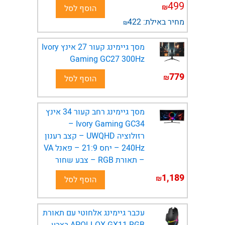
499
₪
הוסף לסל
מחיר באילת:
422
₪
מסך גיימינג קעור 27 אינץ Ivory
Gaming GC27 300Hz
779
₪
הוסף לסל
מסך גיימינג רחב קעור 34 אינץ
Ivory Gaming GC34 –
רזולוציה UWQHD – קצב רענון
240Hz – יחס 21:9 – פאנל VA
– תאורת RGB – צבע שחור
1,189
₪
הוסף לסל
עכבר גיימינג אלחוטי עם תאורת
APOLLOX GX11 RGB בצבע