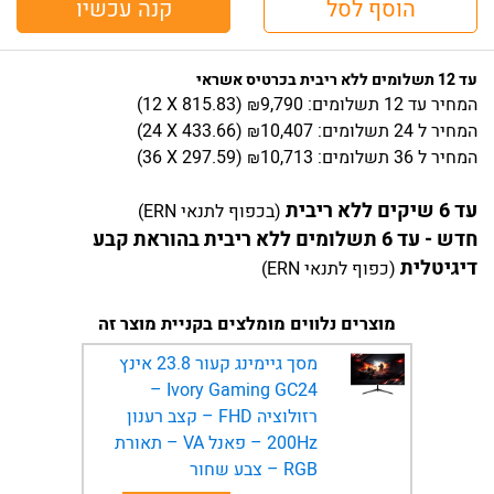
הוסף לסל
קנה עכשיו
עד 12 תשלומים ללא ריבית בכרטיס אשראי
המחיר
עד 12 תשלומים:
9,790
)
815.83
(12 X
₪
המחיר
ל 24 תשלומים:
10,407
)
433.66
(24 X
₪
המחיר
ל 36 תשלומים:
10,713
)
297.59
(36 X
₪
עד 6 שיקים ללא ריבית
(בכפוף לתנאי ERN)
חדש - עד 6 תשלומים ללא ריבית בהוראת קבע
דיגיטלית
(כפוף לתנאי ERN)
מוצרים נלווים מומלצים בקניית מוצר זה
מסך גיימינג קעור 23.8 אינץ
Ivory Gaming GC24 –
רזולוציה FHD – קצב רענון
200Hz – פאנל VA – תאורת
RGB – צבע שחור