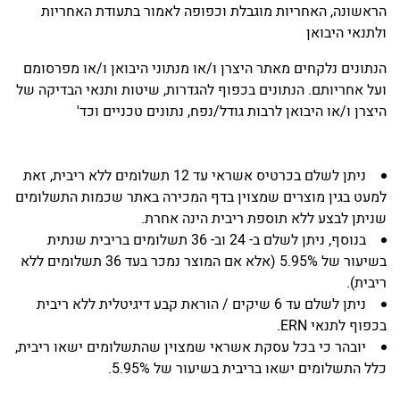
הראשונה, האחריות מוגבלת וכפופה לאמור בתעודת האחריות
ולתנאי היבואן
הנתונים נלקחים מאתר היצרן ו/או מנתוני היבואן ו/או מפרסומם
ועל אחריותם. הנתונים בכפוף להגדרות, שיטות ותנאי הבדיקה של
היצרן ו/או היבואן לרבות גודל/נפח, נתונים טכניים וכד'
ניתן לשלם בכרטיס אשראי עד 12 תשלומים ללא ריבית, זאת
למעט בגין מוצרים שמצוין בדף המכירה באתר שכמות התשלומים
שניתן לבצע ללא תוספת ריבית הינה אחרת.
בנוסף, ניתן לשלם ב- 24 וב- 36 תשלומים בריבית שנתית
בשיעור של 5.95% (אלא אם המוצר נמכר בעד 36 תשלומים ללא
ריבית).
ניתן לשלם עד 6 שיקים / הוראת קבע דיגיטלית ללא ריבית
בכפוף לתנאי ERN.
יובהר כי בכל עסקת אשראי שמצוין שהתשלומים ישאו ריבית,
כלל התשלומים ישאו בריבית בשיעור של 5.95%.