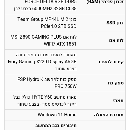
זכרון פנימי (RAM)
FORCE DELTA RGB DDR5
6000MHz 32GB CL38 בצבע לבן
כונן Team Group MP44L M.2
כונן SSD
PCIe4.0 2TB SSD
לוח אם MSI Z890 GAMING PLUS
לוח אם
WIFI7 ATX 1851
מאוורר למעבד עם צג טמפרטורה
קירור למעבד
Ivory Gaming X220 Display ARGB
בצבע שחור
ספק כוח למחשב FSP Hydro K
ספק כח
PRO 750W
מארז מחשב HYTE Y60 כולל כבל
מארז
רייזר לכרטיס מסך - בצבע שחור
מערכת הפעלה
Windows 11 Home
חיבורים בגב המחשב