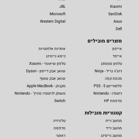
JBL
Xiaomi
Microsoft
SanDisk
Western Digital
Asus
Dell
מוצרים מובילים
אייפון
אוזניות אלחוטיות
אייפד
כיסא גיימינג
טלפון סמסונג
טלפון שיאומי - Xiaomi
נינג'ה גריל - Ninja
שואב אבק דייסון - Dyson
מכונת קפה
שואב אבק שוטף
פלסטיישן 5 - PS5
מקבוק - Apple MacBook
נינטנדו - Nintendo
משחק לנינטנדו סוויץ' - Nintendo
מדפסת HP
Switch
קטגוריות מובילות
מחשב נייח
טלוויזיה
מחשב נייד
מדפסת
מחשב גיימינג
ראוטר