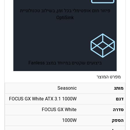
פיזור חום אופטימלי בכל זמן, בשילוב טכנולוגיית
OptiSink
ביצועים שקטים במיוחד במצב Fanless
מפרט המוצר
מותג
Seasonic
דגם
FOCUS GX White ATX 3.1 1000W
סדרה
FOCUS GX White
הספק
1000W