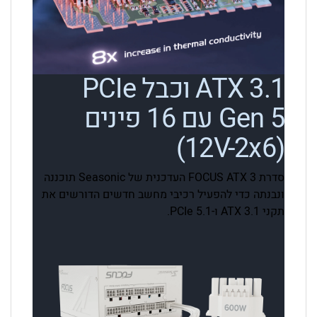
ATX 3.1 וכבל PCIe
Gen 5 עם 16 פינים
(12V-2x6)
סדרת FOCUS ATX 3 העדכנית של Seasonic תוכננה
ונבנתה כדי להפעיל רכיבי מחשב חדשים הדורשים את
תקני ATX 3.1 ו-PCIe 5.1.