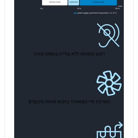
רעש מופחת ללא עלייה בטמפרטורה
הארכת חיי המאוורר בזכות פחות סיבובים