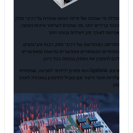
הגדלה פי שמונה של פיזור החום שומרת על רכיבי ספק
הכוח קרירים יותר, מה שתורם לשיפור איכות המוצר,
אמינות לאורך זמן ויעילות גבוהה יותר.
הפריסה המחודשת של רכיבי ספק הכוח והביצועים
התרמיים המשופרים מאפשרים גמישות ומאפשרים
לכם להתקין את הספק בבטחה בכל כיוון.
עיצוב OptiSink הוא פתרון ידידותי לסביבה, שמפחית
עלויות חומר וייצור וגם מוביל לחיסכון באנרגיה לאורך
זמן.