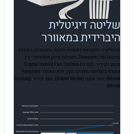
שליטה דיגיטלית
היברידית במאוורר
טכנולוגיה מתקדמת ראשונה מסוגה בתעשייה, המוגנת
בפטנט של Seasonic, מספקת איזון אופטימלי בין
שקט לקירור. מערכת Digital Hybrid Fan Control
פועלת בשלושה מצבים: מצב ללא מאוורר (Fanless
Mode), מצב שקט (Silent Mode), מצב קירור (Cooling
Mode).