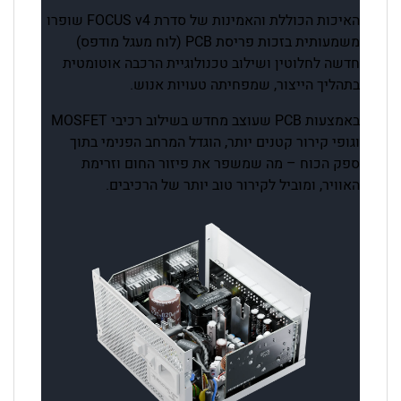
האיכות הכוללת והאמינות של סדרת FOCUS v4 שופרו
משמעותית בזכות פריסת PCB (לוח מעגל מודפס)
חדשה לחלוטין ושילוב טכנולוגיית הרכבה אוטומטית
בתהליך הייצור, שמפחיתה טעויות אנוש.
באמצעות PCB שעוצב מחדש בשילוב רכיבי MOSFET
וגופי קירור קטנים יותר, הוגדל המרחב הפנימי בתוך
ספק הכוח – מה שמשפר את פיזור החום וזרימת
האוויר, ומוביל לקירור טוב יותר של הרכיבים.