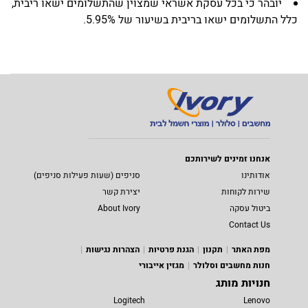
יובהר כי בכל עסקת אשראי שמצוין שהתשלומים ישאו ריבית,
כלל התשלומים ישאו בריבית בשיעור של 5.95%.
אנחנו זמינים לשירותכם
אודותינו
סניפים (שעות פעילות סניפים)
שירות לקוחות
יצירת קשר
ביטול עסקה
About Ivory
Contact Us
מפת האתר
תקנון
הגנת פרטיות
הצהרות נגישות
חנות מחשבים וסלולר
מגזין אייבורי
חנויות מותג
Logitech
Lenovo