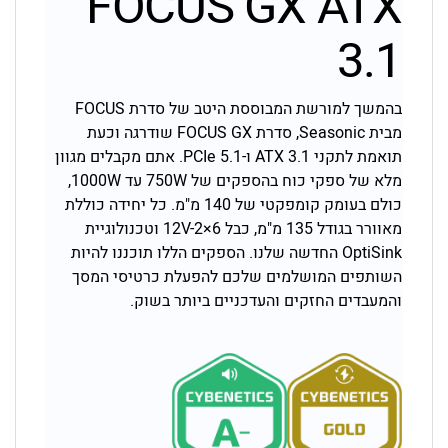
FOCUS GX ATX
3.1
בהמשך למורשת המבוססת היטב של סדרת FOCUS
מבית Seasonic, סדרת FOCUS GX שודרגה וכעת
תואמת לתקני ATX 3.1 ו-PCIe 5.1. אתם מקבלים מגוון
מלא של ספקי כוח בהספקים של 750W עד 1000W,
כולם בעומק קומפקטי של 140 מ"מ. כל יחידה כוללת
מאוורר בגודל 135 מ"מ, כבל 12V-2×6 וטכנולוגיית
OptiSink החדשה שלנו. הספקים הללו תוכננו להיות
השותפים המושלמים שלכם להפעלת כרטיסי המסך
והמעבדים החזקים והעדכניים ביותר בשוק.