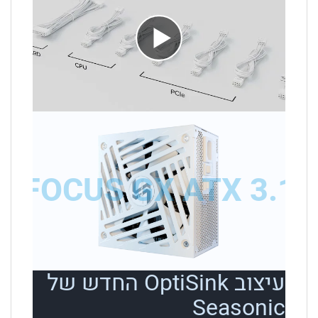
עיצוב OptiSink החדש של
Seasonic