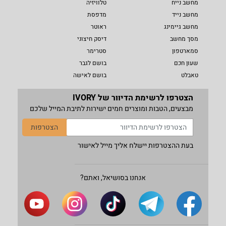
מחשב נייח
טלוויזיה
מחשב נייד
מדפסת
מחשב גיימינג
ראוטר
מסך מחשב
דיסק חיצוני
סמארטפון
סטרימר
שעון חכם
בושם לגבר
טאבלט
בושם לאישה
הצטרפו לרשימת הדיוור של IVORY
מבצעים, הטבות ומוצרים חמים ישירות לתיבת המייל שלכם
הצטרפות
בעת ההצטרפות יישלח אליך מייל לאישור
אנחנו בסושיאל, ואתם?