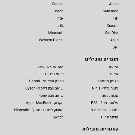
Corsair
Apple
Bosch
Samsung
Intel
HP
JBL
Xiaomi
Microsoft
SanDisk
Western Digital
Asus
Dell
מוצרים מובילים
אייפון
אוזניות אלחוטיות
אייפד
כיסא גיימינג
טלפון סמסונג
טלפון שיאומי - Xiaomi
נינג'ה גריל - Ninja
שואב אבק דייסון - Dyson
מכונת קפה
שואב אבק שוטף
פלסטיישן 5 - PS5
מקבוק - Apple MacBook
נינטנדו - Nintendo
משחק לנינטנדו סוויץ' - Nintendo
מדפסת HP
Switch
קטגוריות מובילות