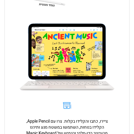
ציירו, כתבו והקלידו בקלות. צרו עם Apple Pencil,
הקלידו בנוחות, השתמשו במשטח מגע ותיהנו
מהעיצוב הדו-חלקי והגמיש של Magic Keyboard