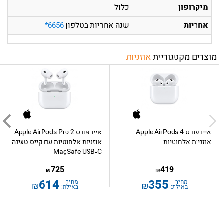
מיקרופון
כלול
אחריות
שנה אחריות בטלפון
6656*
מוצרים מקטגוריית
אוזניות
איירפודס Apple AirPods 4
איירפודס Apple AirPods Pro 2
אוזניות אלחוטיות
אוזניות אלחוטיות עם קייס טעינה
MagSafe USB‑C
725
419
₪
₪
614
355
מחיר
מחיר
₪
₪
באילת:
באילת: