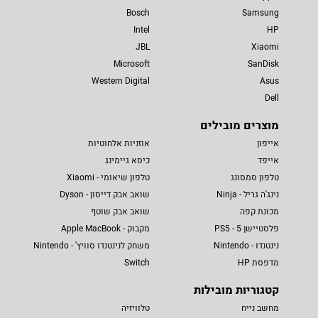
Bosch
Samsung
Intel
HP
JBL
Xiaomi
Microsoft
SanDisk
Western Digital
Asus
Dell
מוצרים מובילים
אייפון
אוזניות אלחוטיות
אייפד
כיסא גיימינג
טלפון סמסונג
טלפון שיאומי - Xiaomi
נינג'ה גריל - Ninja
שואב אבק דייסון - Dyson
מכונת קפה
שואב אבק שוטף
פלסטיישן 5 - PS5
מקבוק - Apple MacBook
נינטנדו - Nintendo
משחק לנינטנדו סוויץ' - Nintendo
מדפסת HP
Switch
קטגוריות מובילות
מחשב נייח
טלוויזיה