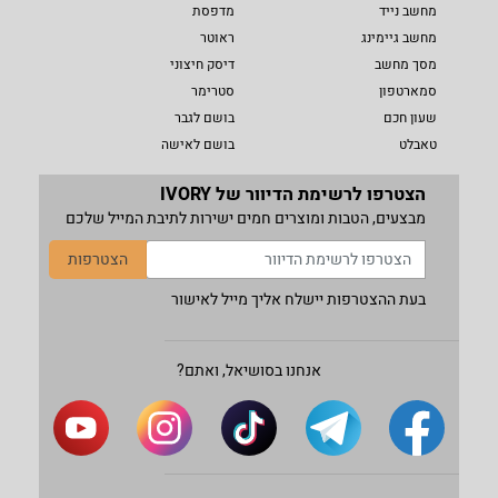
מחשב נייד
מדפסת
מחשב גיימינג
ראוטר
מסך מחשב
דיסק חיצוני
סמארטפון
סטרימר
שעון חכם
בושם לגבר
טאבלט
בושם לאישה
הצטרפו לרשימת הדיוור של IVORY
מבצעים, הטבות ומוצרים חמים ישירות לתיבת המייל שלכם
הצטרפות
בעת ההצטרפות יישלח אליך מייל לאישור
אנחנו בסושיאל, ואתם?