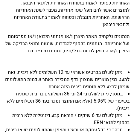
האחריות כפופה לאמור בתעודת האחריות ולתנאי היבואן.
למוצרים אשר להם מעל שנה אחריות, מעבר לשנת האחריות
הראשונה, האחריות מוגבלת וכפופה לאמור בתעודת האחריות
ולתנאי היבואן
הנתונים נלקחים מאתר היצרן ו/או מנתוני היבואן ו/או מפרסומם
ועל אחריותם. הנתונים בכפוף להגדרות, שיטות ותנאי הבדיקה של
היצרן ו/או היבואן לרבות גודל/נפח, נתונים טכניים וכד'
ניתן לשלם בכרטיס אשראי עד 12 תשלומים ללא ריבית, זאת
למעט בגין מוצרים שמצוין בדף המכירה באתר שכמות התשלומים
שניתן לבצע ללא תוספת ריבית הינה אחרת.
בנוסף, ניתן לשלם ב- 24 וב- 36 תשלומים בריבית שנתית
בשיעור של 5.95% (אלא אם המוצר נמכר בעד 36 תשלומים ללא
ריבית).
ניתן לשלם עד 6 שיקים / הוראת קבע דיגיטלית ללא ריבית
בכפוף לתנאי ERN.
יובהר כי בכל עסקת אשראי שמצוין שהתשלומים ישאו ריבית,