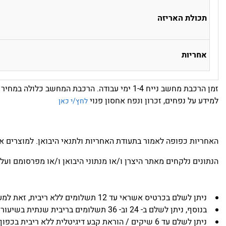
תכולת האריזה
אחריות
זמן הרכבת מחשב נייח 1-4 ימי עבודה. הרכבת המחשב כלולה במחיר ואינה כרוכה בתשלום נוסף
למידע על נפחים, זכרון ונפח אחסון פנוי
לחץ/י כאן
האחריות כפופה לאמור בתעודת האחריות ולתנאי היבואן. למוצרים א
הנתונים נלקחים מאתר היצרן ו/או מנתוני היבואן ו/או מפרסומם ועל 
ניתן לשלם בכרטיס אשראי עד 12 תשלומים ללא ריבית, זאת למעט בגין מוצרים שמצוין בדף המכירה באתר שכמות התשלומים שניתן לבצע ללא תוספת ריבית הינה אחרת.
בנוסף, ניתן לשלם ב- 24 וב- 36 תשלומים בריבית שנתית בשיעור של 5.95% (אלא אם המוצר נמכר בעד 36 תשלומים ללא ריבית).
ניתן לשלם עד 6 שיקים / הוראת קבע דיגיטלית ללא ריבית בכפוף לתנאי ERN.