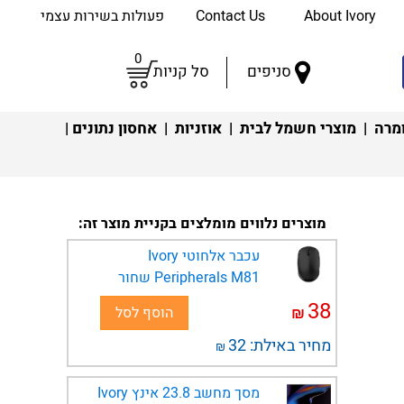
About Ivory
Contact Us
פעולות בשירות עצמי
0
סניפים
סל קניות
מרה
|
מוצרי חשמל לבית
|
אוזניות
|
אחסון נתונים
|
מוצרים נלווים מומלצים בקניית מוצר זה:
עכבר אלחוטי Ivory
Peripherals M81 שחור
38
₪
הוסף לסל
מחיר באילת:
32
₪
מסך מחשב 23.8 אינץ Ivory