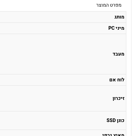
מפרט המוצר
מותג
מיני PC
מעבד
לוח אם
זיכרון
כונן SSD
מאיץ גרפי