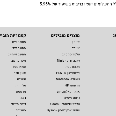
שלומים ישאו בריבית בשיעור של 5.95%.
ג
מוצרים מובילים
קטגוריות מוביל
אייפון
מחשב נייח
אייפד
מחשב נייד
טלפון סמסונג
מחשב גיימינג
נינג'ה גריל - Ninja
מסך מחשב
מכונת קפה
סמארטפון
פלסטיישן 5 - PS5
שעון חכם
נינטנדו - Nintendo
טאבלט
מדפסת HP
טלוויזיה
אוזניות אלחוטיות
מדפסת
כיסא גיימינג
ראוטר
טלפון שיאומי - Xiaomi
דיסק חיצוני
שואב אבק דייסון - Dyson
סטרימר