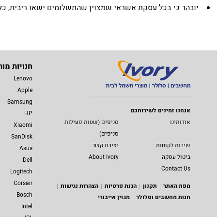
יובהר כי בכל עסקת אשראי שמצוין שהתשלומים ישאו ריבית, כלל הת
חנויות מות
Lenovo
Apple
Samsung
אנחנו זמינים לשירותכם
HP
אודותינו
סניפים (שעות פעילות
Xiaomi
סניפים)
SanDisk
שירות לקוחות
יצירת קשר
Asus
ביטול עסקה
About Ivory
Dell
Contact Us
Logitech
Corsair
מפת האתר
תקנון
הגנת פרטיות
הצהרות נגישות
Bosch
חנות מחשבים וסלולר
מגזין אייבורי
Intel