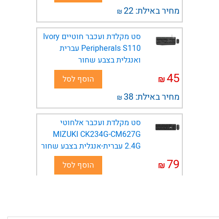
מחיר באילת:
22
₪
סט מקלדת ועכבר חוטיים Ivory
Peripherals S110 עברית
ואנגלית בצבע שחור
45
₪
הוסף לסל
מחיר באילת:
38
₪
סט מקלדת ועכבר אלחוטי
MIZUKI CK234G-CM627G
2.4G עברית-אנגלית בצבע שחור
79
₪
הוסף לסל
מחיר באילת:
66
₪