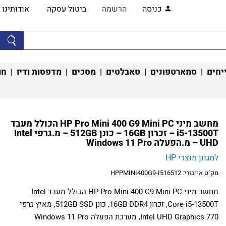
כניסה
הרשמה
ביטול עסקה
אודותינו
יחים
|
סמארטפונים
|
טאבלטים
|
מסכים
|
מדפסות ודיו
|
חו
מחשב מיני HP Pro Mini 400 G9 Mini PC הכולל מעבד
i5-13500T – זכרון 16GB – כונן 512GB – מ.גרפי Intel
UHD – מ.הפעלה Windows 11 Pro
למגוון מוצרי HP
מק"ט אייבורי:
HPPMINI400G9-I516512
מחשב מיני HP Pro Mini 400 G9 Mini PC הכולל מעבד Intel
Core i5-13500T, זכרון 16GB DDR4, כונן 512GB SSD, מאיץ גרפי
Intel UHD Graphics 770, מערכת הפעלה Windows 11 Pro