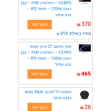
C24IPS – רזולוציה FHD – קצב
רענון 120Hz – פאנל IPS –
צבע שחור
370
₪
הוסף לסל
מחיר באילת:
313
₪
מסך מחשב 27 אינץ Ivory
C27IPS – רזולוציה FHD – קצב
רענון 120Hz – פאנל IPS –
צבע שחור
465
₪
הוסף לסל
משטח ג'ל לעכבר Ivory Style
בצבע שחור
26
₪
הוסף לסל