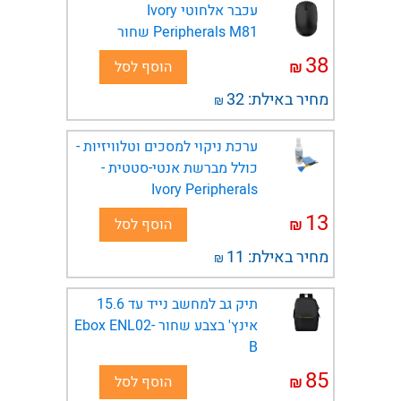
עכבר אלחוטי Ivory
Peripherals M81 שחור
38
₪
הוסף לסל
מחיר באילת:
32
₪
ערכת ניקוי למסכים וטלוויזיות -
כולל מברשת אנטי-סטטית -
Ivory Peripherals
13
₪
הוסף לסל
מחיר באילת:
11
₪
תיק גב למחשב נייד עד 15.6
אינץ' בצבע שחור Ebox ENL02-
B
85
₪
הוסף לסל