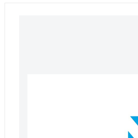
NC15 – צבע כסוף – 2
מאווררים – תאורת RGB – כולל
מעמד לטלפון
95
₪
הוסף לסל
מחיר באילת:
80
₪
משטח קירור למחשב נייד עד
15.6 אינץ HYPERION HYP-
NC10 – צבע שחור – 2
מאווררים
55
₪
הוסף לסל
מחיר באילת:
46
₪