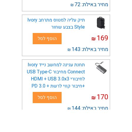
מחיר באילת:
72
₪
תיק עליה למטוס מתרחב Ivory
Style בצבע שחור
169
₪
הוסף לסל
מחיר באילת:
143
₪
תחנת עגינה למחשב נייד Ivory
Connect מחיבור USB Type-C
לחיבורי HDMI + USB 3.0x3
+חיבור קווי לרשת + PD 3.0
170
₪
הוסף לסל
מחיר באילת:
144
₪
משטח קירור למחשב נייד עד
15.6 אינץ HYPERION HYP-