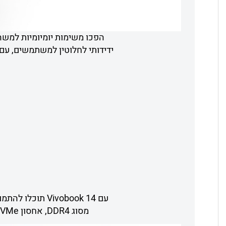
מסוג DDR4, אחסון SSD NVMe חדשני, וחיבור אלחוטי מתקדם WiFi 6 — תוכלו להטעין תוכן מקוון במהירות הבזק.