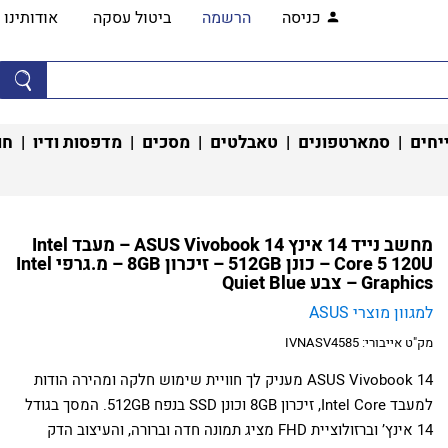
כניסה
הרשמה
ביטול עסקה
אודותינו
יחים
|
סמארטפונים
|
טאבלטים
|
מסכים
|
מדפסות ודיו
|
חו
מחשב נייד 14 אינץ ASUS Vivobook 14 – מעבד Intel
Core 5 120U – כונן 512GB – זיכרון 8GB – מ.גרפי Intel
Graphics – צבע Quiet Blue
למגוון מוצרי ASUS
מק"ט אייבורי:
IVNASV4585
ASUS Vivobook 14 מעניק לך חוויית שימוש חלקה ומהירה הודות
למעבד Intel Core, זיכרון 8GB וכונן SSD בנפח 512GB. המסך בגודל
14 אינץ’ וברזולוציית FHD מציג תמונה חדה וברורה, והעיצוב הדק