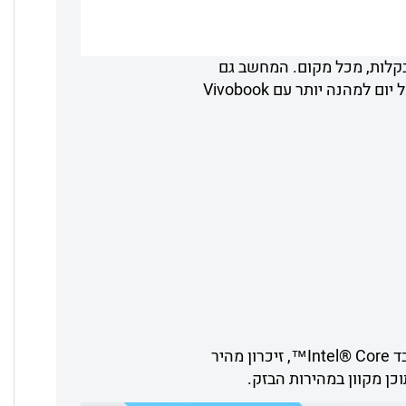
ני שלכם לביצוע מטלות בקלות, מכל מקום. המחשב גם
ידידותי לחלוטין למשתמשים, עם ציר פתיחה שטוח עד 180° ומכסה פיזי למצלמת הרשת. הפכו כל יום למהנה יותר עם Vivobook
עם Vivobook 14 תוכלו להתמודד עם כל משימה יומיומית — עבודה, משחק או בידור. בזכות מעבד Intel® Core™, זיכרון מהיר