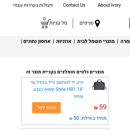
About Ivory
Contact Us
פעולות בשירות עצמי
0
סניפים
סל קניות
מרה
|
מוצרי חשמל לבית
|
אוזניות
|
אחסון נתונים
|
מוצרים נלווים מומלצים בקניית מוצר זה
תיק יד למחשב נייד בגודל עד
"14 Ivory Style HB1 בצבע
שחור
59
₪
הוסף לסל
מחיר באילת:
50
₪