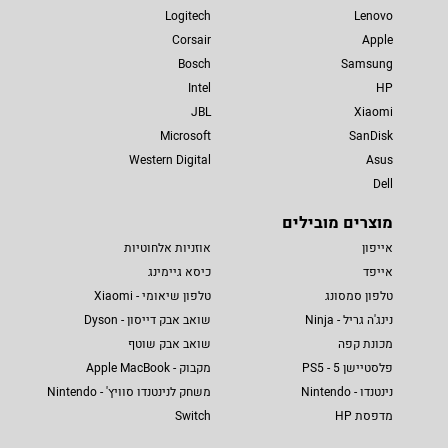
Logitech
Lenovo
Corsair
Apple
Bosch
Samsung
Intel
HP
JBL
Xiaomi
Microsoft
SanDisk
Western Digital
Asus
Dell
מוצרים מובילים
אייפון
אוזניות אלחוטיות
אייפד
כיסא גיימינג
טלפון סמסונג
טלפון שיאומי - Xiaomi
נינג'ה גריל - Ninja
שואב אבק דייסון - Dyson
מכונת קפה
שואב אבק שוטף
פלסטיישן 5 - PS5
מקבוק - Apple MacBook
נינטנדו - Nintendo
משחק לנינטנדו סוויץ' - Nintendo
מדפסת HP
Switch