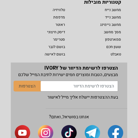
קטגוריות מובילות
מחשב נייח
טלוויזיה
מחשב נייד
מדפסת
מחשב גיימינג
ראוטר
מסך מחשב
דיסק חיצוני
סמארטפון
סטרימר
שעון חכם
בושם לגבר
טאבלט
בושם לאישה
הצטרפו לרשימת הדיוור של IVORY
מבצעים, הטבות ומוצרים חמים ישירות לתיבת המייל שלכם
הצטרפות
בעת ההצטרפות יישלח אליך מייל לאישור
אנחנו בסושיאל, ואתם?