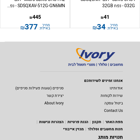
032G - נפח 32GB
SDSQXAV-512G-GN6MN - נפח...
445
41
₪
₪
377
34
מחיר
מחיר
₪
₪
באילת:
באילת:
אנחנו זמינים לשירותכם
אודותינו
סניפים (שעות פעילות סניפים)
שירות לקוחות
יצירת קשר
ביטול עסקה
About Ivory
Contact Us
מפת האתר
תקנון
הגנת פרטיות
הצהרות נגישות
חנות מחשבים וסלולר
מגזין אייבורי
חנויות מותג