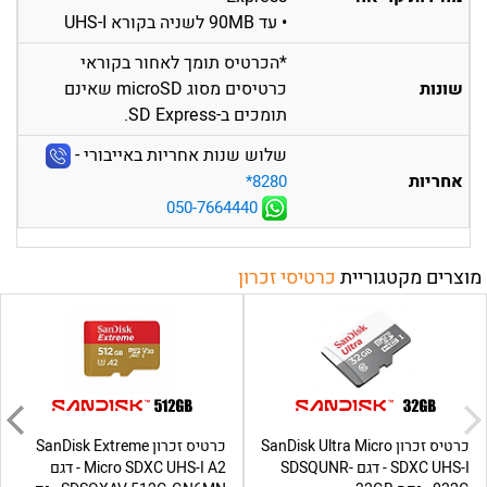
• עד 90MB לשניה בקורא UHS-I
*הכרטיס תומך לאחור בקוראי
שונות
כרטיסים מסוג microSD שאינם
תומכים ב-SD Express.
שלוש שנות אחריות באייבורי -
אחריות
‎*8280
050-7664440
מוצרים מקטגוריית
כרטיסי זכרון
כרטיס זכרון SanDisk Ultra Micro
כרטיס זכרון SanDisk Extreme
SDXC UHS-I - דגם SDSQUNR-
Micro SDXC UHS-I A2 - דגם