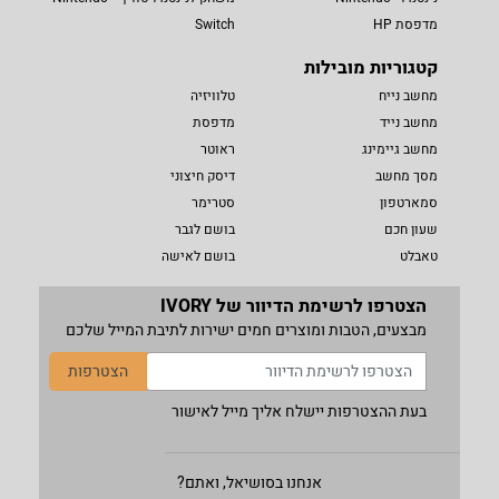
מדפסת HP
Switch
קטגוריות מובילות
מחשב נייח
טלוויזיה
מחשב נייד
מדפסת
מחשב גיימינג
ראוטר
מסך מחשב
דיסק חיצוני
סמארטפון
סטרימר
שעון חכם
בושם לגבר
טאבלט
בושם לאישה
הצטרפו לרשימת הדיוור של IVORY
מבצעים, הטבות ומוצרים חמים ישירות לתיבת המייל שלכם
הצטרפות
בעת ההצטרפות יישלח אליך מייל לאישור
אנחנו בסושיאל, ואתם?