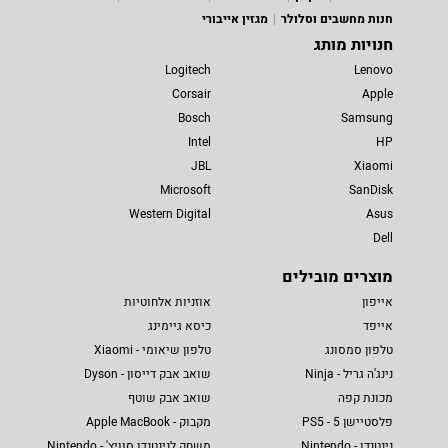
חנות מחשבים וסלולר
מגזין אייבורי
חנויות מותג
Logitech
Lenovo
Corsair
Apple
Bosch
Samsung
Intel
HP
JBL
Xiaomi
Microsoft
SanDisk
Western Digital
Asus
Dell
מוצרים מובילים
אייפון
אוזניות אלחוטיות
אייפד
כיסא גיימינג
טלפון סמסונג
טלפון שיאומי - Xiaomi
נינג'ה גריל - Ninja
שואב אבק דייסון - Dyson
מכונת קפה
שואב אבק שוטף
פלסטיישן 5 - PS5
מקבוק - Apple MacBook
נינטנדו - Nintendo
משחק לנינטנדו סוויץ' - Nintendo