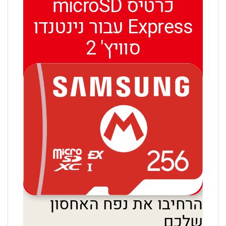
כרטיס microSD
Express עבור נינטנדו
סוויץ' 2
הרחיבו את נפח האחסון
שלכם