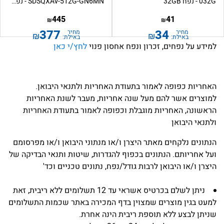
032G - נפח 32GB
SDSQXAV-512G-GN6MN - נפח...
445
41
₪
₪
377
34
מחיר
מחיר
₪
₪
באילת:
באילת:
למידע על נפחים, זכרון ונפח אחסון פנוי
לחץ/י כאן
האחריות כפופה לאמור בתעודת האחריות ולתנאי היבואן.
למוצרים אשר להם מעל שנה אחריות, מעבר לשנת האחריות
הראשונה, האחריות מוגבלת וכפופה לאמור בתעודת האחריות
ולתנאי היבואן
הנתונים נלקחים מאתר היצרן ו/או מנתוני היבואן ו/או מפרסומם
ועל אחריותם. הנתונים בכפוף להגדרות, שיטות ותנאי הבדיקה של
היצרן ו/או היבואן לרבות גודל/נפח, נתונים טכניים וכד'
ניתן לשלם בכרטיס אשראי עד 12 תשלומים ללא ריבית, זאת
למעט בגין מוצרים שמצוין בדף המכירה באתר שכמות התשלומים
שניתן לבצע ללא תוספת ריבית הינה אחרת.