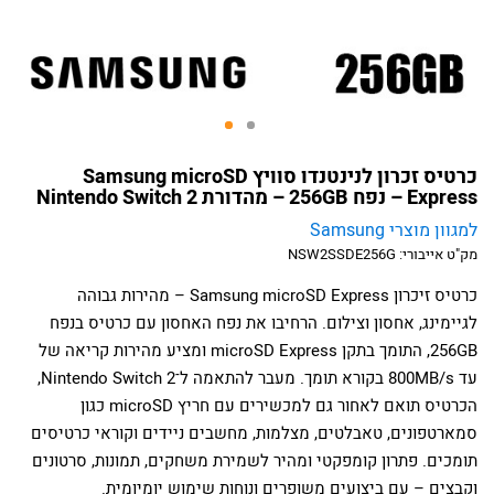
כרטיס זכרון לנינטנדו סוויץ Samsung microSD
Express – נפח 256GB – מהדורת Nintendo Switch 2
למגוון מוצרי Samsung
מק"ט אייבורי:
NSW2SSDE256G
כרטיס זיכרון Samsung microSD Express – מהירות גבוהה
לגיימינג, אחסון וצילום. הרחיבו את נפח האחסון עם כרטיס בנפח
256GB, התומך בתקן microSD Express ומציע מהירות קריאה של
עד 800MB/s בקורא תומך. מעבר להתאמה ל־Nintendo Switch 2,
הכרטיס תואם לאחור גם למכשירים עם חריץ microSD כגון
סמארטפונים, טאבלטים, מצלמות, מחשבים ניידים וקוראי כרטיסים
תומכים. פתרון קומפקטי ומהיר לשמירת משחקים, תמונות, סרטונים
וקבצים – עם ביצועים משופרים ונוחות שימוש יומיומית.