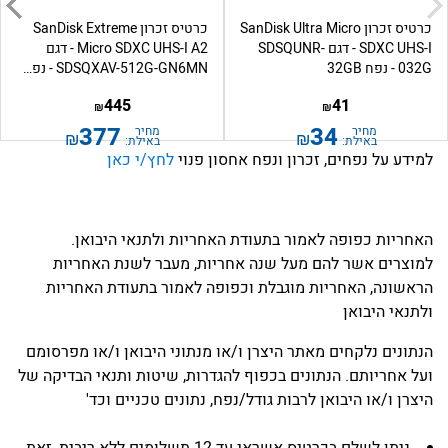
כרטיס זכרון SanDisk Ultra Micro
כרטיס זכרון SanDisk Extreme
SDXC UHS-I - דגם SDSQUNR-
Micro SDXC UHS-I A2 - דגם
032G - נפח 32GB
SDSQXAV-512G-GN6MN - נפח...
445
41
₪
₪
377
34
מחיר
מחיר
₪
₪
באילת:
באילת:
למידע על נפחים, זכרון ונפח אחסון פנוי
לחץ/י כאן
האחריות כפופה לאמור בתעודת האחריות ולתנאי היבואן.
למוצרים אשר להם מעל שנה אחריות, מעבר לשנת האחריות
הראשונה, האחריות מוגבלת וכפופה לאמור בתעודת האחריות
ולתנאי היבואן
הנתונים נלקחים מאתר היצרן ו/או מנתוני היבואן ו/או מפרסומם
ועל אחריותם. הנתונים בכפוף להגדרות, שיטות ותנאי הבדיקה של
היצרן ו/או היבואן לרבות גודל/נפח, נתונים טכניים וכד'
ניתן לשלם בכרטיס אשראי עד 12 תשלומים ללא ריבית, זאת