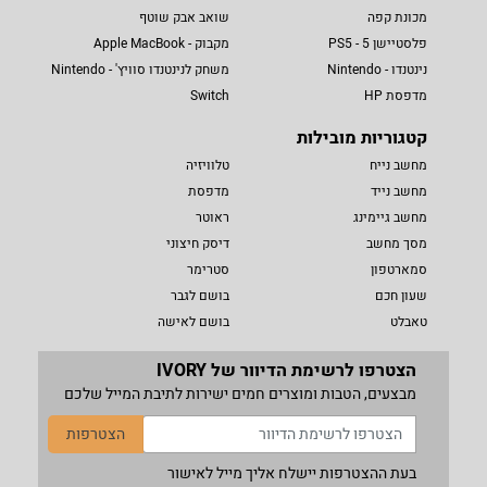
מכונת קפה
שואב אבק שוטף
פלסטיישן 5 - PS5
מקבוק - Apple MacBook
נינטנדו - Nintendo
משחק לנינטנדו סוויץ' - Nintendo
מדפסת HP
Switch
קטגוריות מובילות
מחשב נייח
טלוויזיה
מחשב נייד
מדפסת
מחשב גיימינג
ראוטר
מסך מחשב
דיסק חיצוני
סמארטפון
סטרימר
שעון חכם
בושם לגבר
טאבלט
בושם לאישה
הצטרפו לרשימת הדיוור של IVORY
מבצעים, הטבות ומוצרים חמים ישירות לתיבת המייל שלכם
הצטרפות
בעת ההצטרפות יישלח אליך מייל לאישור