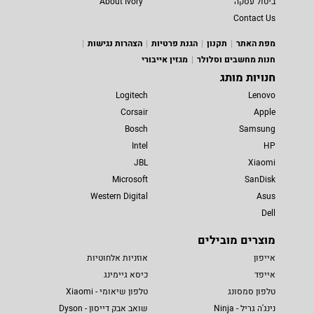
ביטול עסקה
About Ivory
Contact Us
מפת האתר
תקנון
הגנת פרטיות
הצהרות נגישות
חנות מחשבים וסלולר
מגזין אייבורי
חנויות מותג
Logitech
Lenovo
Corsair
Apple
Bosch
Samsung
Intel
HP
JBL
Xiaomi
Microsoft
SanDisk
Western Digital
Asus
Dell
מוצרים מובילים
אייפון
אוזניות אלחוטיות
אייפד
כיסא גיימינג
טלפון סמסונג
טלפון שיאומי - Xiaomi
נינג'ה גריל - Ninja
שואב אבק דייסון - Dyson