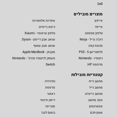
Dell
מוצרים מובילים
אייפון
אוזניות אלחוטיות
אייפד
כיסא גיימינג
טלפון סמסונג
טלפון שיאומי - Xiaomi
נינג'ה גריל - Ninja
שואב אבק דייסון - Dyson
מכונת קפה
שואב אבק שוטף
פלסטיישן 5 - PS5
מקבוק - Apple MacBook
נינטנדו - Nintendo
משחק לנינטנדו סוויץ' - Nintendo
מדפסת HP
Switch
קטגוריות מובילות
מחשב נייח
טלוויזיה
מחשב נייד
מדפסת
מחשב גיימינג
ראוטר
מסך מחשב
דיסק חיצוני
סמארטפון
סטרימר
שעון חכם
בושם לגבר