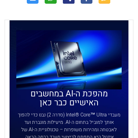
מהפכת ה-AI במחשבים
האישיים כבר כאן
מעבדי Intel® Core™ Ultra (סדרה 2) נבנו כדי להפוך
אותך למוביל בתחום ה-AI. מיעילות מוגברת ועד
לאבטחה ומהירות משופרות – טכנולוגיית ה-AI של
אינטל היא המפתח לביצועי מעבד ברמה הבאה.