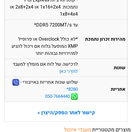
• קונפיגורציות PCI Express
נתמכות: 1x16+2x4 או 2x8+2x4 או
1x8+4x4
עד DDR5 7200MT/s*
מהירות זכרון נתמכת
*לא כולל Overclock או פרופיל
XMP המופעל בלוח אם ויכול להגיע
למהירויות גבוהות יותר
לרכישה של לוח אם מומלץ למעבד
שונות
לחץ/י כאן
שלוש שנות אחריות באייבורי -
אחריות
‎*8280
050-7664440
קישור לאתר הספק/היצרן »
מוצרים מקטגוריית
מעבדי אינטל