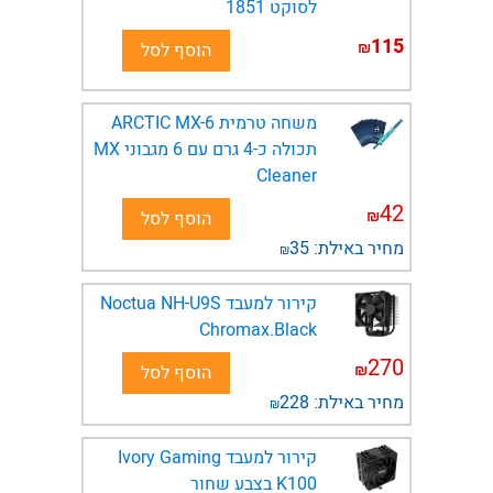
לסוקט 1851
115
₪
הוסף לסל
משחה טרמית ARCTIC MX-6
תכולה כ-4 גרם עם 6 מגבוני MX
Cleaner
42
₪
הוסף לסל
מחיר באילת:
35
₪
קירור למעבד Noctua NH-U9S
Chromax.Black
270
₪
הוסף לסל
מחיר באילת:
228
₪
קירור למעבד Ivory Gaming
K100 בצבע שחור