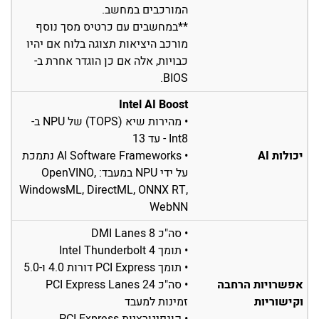
המורכבים במחשב.
**במחשבים עם כרטיס מסך נוסף
מורכב היציאות תצוגה בלוח אם יהיו
כבויות, אלה אם כן הוגדר אחרת ב-
BIOS.
Intel AI Boost
• מהירות שיא (TOPS) של NPU ב-
Int8 - עד 13
יכולות AI
• AI Software Frameworks נתמכת
על ידי NPU במעבד: OpenVINO,
WindowsML, DirectML, ONNX RT,
WebNN
• סה"כ 8 DMI Lanes
• תומך Intel Thunderbolt 4
• תומך PCI Express דורות 4.0 ו-5.0
אפשרויות הרחבה
• סה"כ 24 PCI Express Lanes
וקישוריות
זמינות למעבד