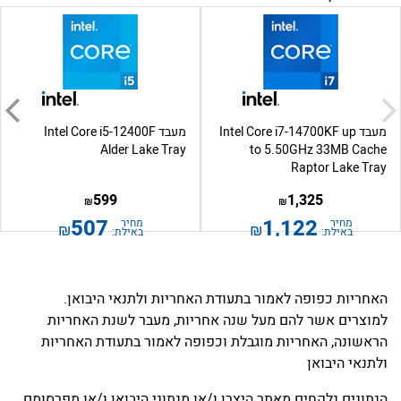
מעבד Intel Core i7-14700KF up
מעבד Intel Core i5-12400F
Alder Lake Tray
to 5.50GHz 33MB Cache
Raptor Lake Tray
599
1,325
₪
₪
507
1,122
מחיר
מחיר
₪
₪
באילת:
באילת:
האחריות כפופה לאמור בתעודת האחריות ולתנאי היבואן.
למוצרים אשר להם מעל שנה אחריות, מעבר לשנת האחריות
הראשונה, האחריות מוגבלת וכפופה לאמור בתעודת האחריות
ולתנאי היבואן
הנתונים נלקחים מאתר היצרן ו/או מנתוני היבואן ו/או מפרסומם