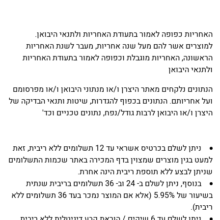
האחריות כפופה לאמור בתעודת האחריות ולתנאי היבואן.
למוצרים אשר להם מעל שנה אחריות, מעבר לשנת האחריות
הראשונה, האחריות מוגבלת וכפופה לאמור בתעודת האחריות
ולתנאי היבואן
הנתונים נלקחים מאתר היצרן ו/או מנתוני היבואן ו/או מפרסומם
ועל אחריותם. הנתונים בכפוף להגדרות, שיטות ותנאי הבדיקה של
היצרן ו/או היבואן לרבות גודל/נפח, נתונים טכניים וכד'
ניתן לשלם בכרטיס אשראי עד 12 תשלומים ללא ריבית, זאת
למעט בגין מוצרים שמצוין בדף המכירה באתר שכמות התשלומים
שניתן לבצע ללא תוספת ריבית הינה אחרת.
בנוסף, ניתן לשלם ב- 24 וב- 36 תשלומים בריבית שנתית
בשיעור של 5.95% (אלא אם המוצר נמכר בעד 36 תשלומים ללא
ריבית).
ניתן לשלם עד 6 שיקים / הוראת קבע דיגיטלית ללא ריבית