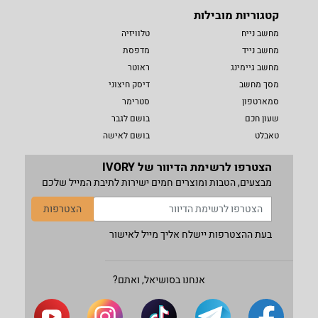
קטגוריות מובילות
מחשב נייח
טלוויזיה
מחשב נייד
מדפסת
מחשב גיימינג
ראוטר
מסך מחשב
דיסק חיצוני
סמארטפון
סטרימר
שעון חכם
בושם לגבר
טאבלט
בושם לאישה
הצטרפו לרשימת הדיוור של IVORY
מבצעים, הטבות ומוצרים חמים ישירות לתיבת המייל שלכם
הצטרפות
בעת ההצטרפות יישלח אליך מייל לאישור
אנחנו בסושיאל, ואתם?