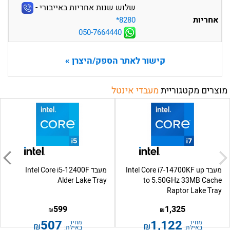
שלוש שנות אחריות באייבורי -
אחריות
‎*8280
050-7664440
קישור לאתר הספק/היצרן »
מוצרים מקטגוריית
מעבדי אינטל
מעבד Intel Core i7-14700KF up
מעבד Intel Core i5-12400F
Alder Lake Tray
to 5.50GHz 33MB Cache
Raptor Lake Tray
599
1,325
₪
₪
507
1,122
מחיר
מחיר
₪
₪
באילת:
באילת: