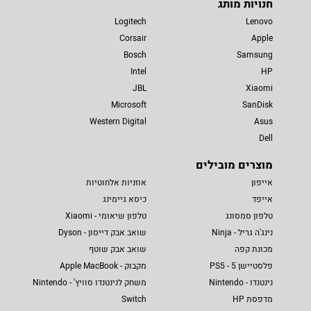
חנויות מותג
Logitech
Lenovo
Corsair
Apple
Bosch
Samsung
Intel
HP
JBL
Xiaomi
Microsoft
SanDisk
Western Digital
Asus
Dell
מוצרים מובילים
אייפון
אוזניות אלחוטיות
אייפד
כיסא גיימינג
טלפון סמסונג
טלפון שיאומי - Xiaomi
נינג'ה גריל - Ninja
שואב אבק דייסון - Dyson
מכונת קפה
שואב אבק שוטף
פלסטיישן 5 - PS5
מקבוק - Apple MacBook
נינטנדו - Nintendo
משחק לנינטנדו סוויץ' - Nintendo
מדפסת HP
Switch