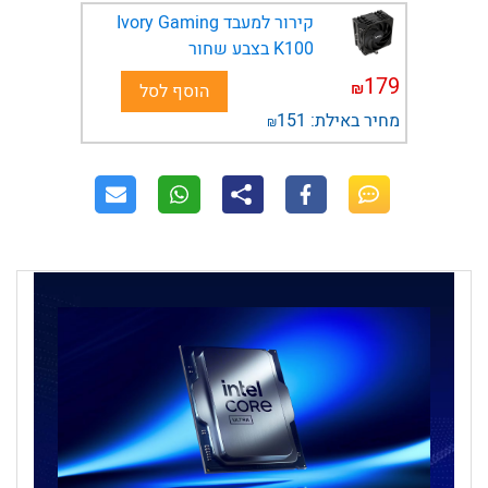
קירור למעבד Ivory Gaming
K100 בצבע שחור
179
₪
הוסף לסל
מחיר באילת:
151
₪