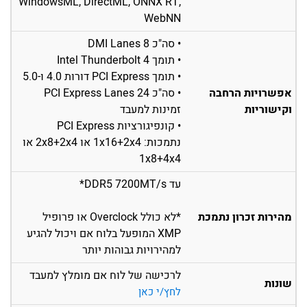
WindowsML, DirectML, ONNX RT,
WebNN
• סה"כ 8 DMI Lanes
• תומך Intel Thunderbolt 4
• תומך PCI Express דורות 4.0 ו-5.0
אפשרויות הרחבה
• סה"כ 24 PCI Express Lanes
וקישוריות
זמינות למעבד
• קונפיגורציות PCI Express
נתמכות: 1x16+2x4 או 2x8+2x4 או
1x8+4x4
עד DDR5 7200MT/s*
מהירות זכרון נתמכת
*לא כולל Overclock או פרופיל
XMP המופעל בלוח אם ויכול להגיע
למהירויות גבוהות יותר
לרכישה של לוח אם מומלץ למעבד
שונות
לחץ/י כאן