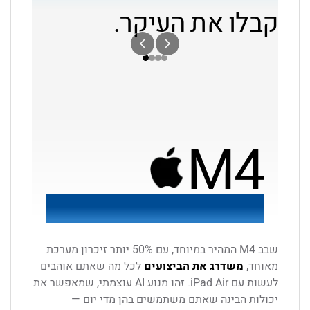
Intelligence
קבלו את העיקר.
יוצאי דופן
יוצאי דופן
— צרו,
וגרפיקה
וגרפיקה
תקשרו
מתקדמת עם
מתקדמת עם
והשלימו
Ray Tracing
Ray Tracing
משימות
מואץ חומרה.
מואץ חומרה.
בקלות.¹
בנוי ל-Apple
בנוי ל-Apple
Intelligence.
Intelligence.
M4
העצימו את הביצועים.
שבב M4 המהיר במיוחד, עם ‎50%‎ יותר זיכרון מערכת
מאוחד,
משדרג את הביצועים
לכל מה שאתם אוהבים
לעשות עם iPad Air. זהו מנוע AI עוצמתי, שמאפשר את
יכולות הבינה שאתם משתמשים בהן מדי יום —