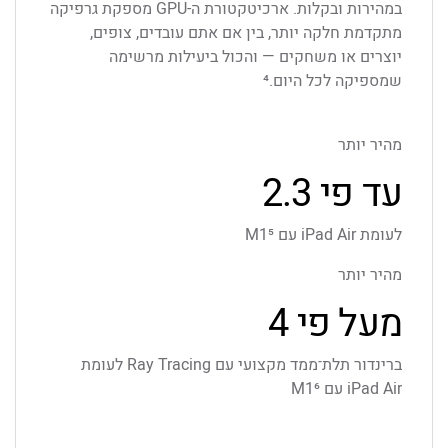
במהירות ובקלות. ארכיטקטורת ה-GPU מספקת גרפיקה
מתקדמת חלקה יותר, בין אם אתם עובדים, צופים,
יוצרים או משחקים — והכול ביעילות מרשימה
שמספיקה לכל היום.⁴
מהיר יותר
עד פי ‎2.3
לעומת iPad Air עם M1⁵
מהיר יותר
מעל פי ‎4
ברינדור תלת־ממד מקצועי עם Ray Tracing לעומת
iPad Air עם M1⁶