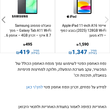
אייפד Apple iPad 11-inch A16
טאבלט סמסונג Samsung
(2025) 128GB Wi-Fi בצבע כסוף
Galaxy Tab A11 Wi-Fi – מסך
– ללא מטען
8.7 אינץ – זכרון 4GB – אחסון 6...
495
1,590
₪
₪
419
1,347
מחיר
מחיר
₪
₪
באילת:
באילת:
נפח האחסון הפנוי לשימוש נמוך מנפח האחסון הכולל של
המכשיר, עקב מערכת ההפעלה, חלוקה למחיצות פנימיות
בטאבלט, תוכנות וכו'
למידע על נפחים, זכרון ונפח אחסון פנוי
לחץ/י כאן
האחריות כפופה לאמור בתעודת האחריות ולתנאי היבואן.