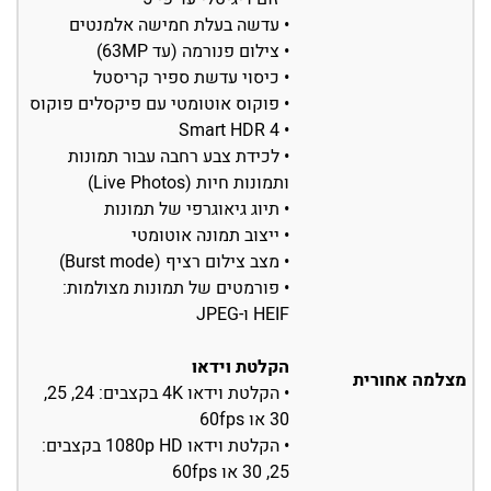
• עדשה בעלת חמישה אלמנטים
• צילום פנורמה (עד 63MP)
• כיסוי עדשת ספיר קריסטל
• פוקוס אוטומטי עם פיקסלים פוקוס
• Smart HDR 4
• לכידת צבע רחבה עבור תמונות
ותמונות חיות (Live Photos)
• תיוג גיאוגרפי של תמונות
• ייצוב תמונה אוטומטי
• מצב צילום רציף (Burst mode)
• פורמטים של תמונות מצולמות:
HEIF ו-JPEG
הקלטת וידאו
מצלמה אחורית
• הקלטת וידאו 4K בקצבים: ‎24‏, ‎25‏,
‎30‏ או ‎60fps
• הקלטת וידאו 1080p HD בקצבים:
‎25‏, ‎30‏ או ‎60fps