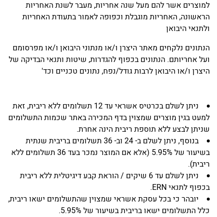
למוצרים אשר להם מעל שנה אחריות, מעבר לשנת האחריות
הראשונה, האחריות מוגבלת וכפופה לאמור בתעודת האחריות
ולתנאי היבואן
הנתונים נלקחים מאתר היצרן ו/או מנתוני היבואן ו/או מפרסומם
ועל אחריותם. הנתונים בכפוף להגדרות, שיטות ותנאי הבדיקה של
היצרן ו/או היבואן לרבות גודל/נפח, נתונים טכניים וכד'
ניתן לשלם בכרטיס אשראי עד 12 תשלומים ללא ריבית, זאת
למעט בגין מוצרים שמצוין בדף המכירה באתר שכמות התשלומים
שניתן לבצע ללא תוספת ריבית הינה אחרת.
בנוסף, ניתן לשלם ב- 24 וב- 36 תשלומים בריבית שנתית
בשיעור של 5.95% (אלא אם המוצר נמכר בעד 36 תשלומים ללא
ריבית).
ניתן לשלם עד 6 שיקים / הוראת קבע דיגיטלית ללא ריבית
בכפוף לתנאי ERN.
יובהר כי בכל עסקת אשראי שמצוין שהתשלומים ישאו ריבית,
כלל התשלומים ישאו בריבית בשיעור של 5.95%.