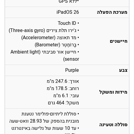
*ללא GPS
מערכת הפעלה
iPadOS 26
• Touch ID
• ג'ירו תלת צירים (Three‐axis gyro)
• מד תאוצה (Accelerometer)
חיישנים
• בָּרוֹמֶטֶר (Barometer)
• חיישן אור סביבתי (Ambient light
sensor)
צבע
Purple
אורך: 247.6 מ"מ
רוחב: 178.5 מ"מ
מידות ומשקל
עובי: 6.1 מ"מ
משקל: 464 גרם
• סוללת ליתיום-פולימר נטענת
מובנית בהספק של 28.93 וואט-שעה
סוללה וטעינה
• עד 10 שעות של גלישה באינטרנט