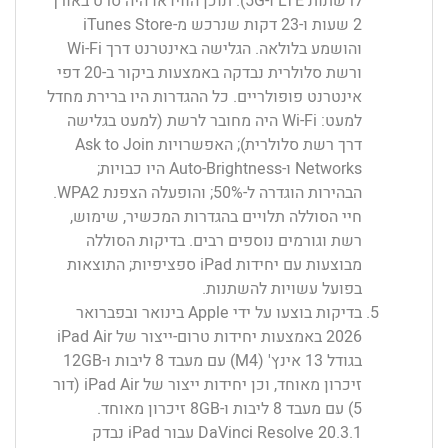
לרשתות LTE ו-5G). תוכן הווידאו היה סרט באורך
2 שעות ו-23 דקות שנרכש מ-iTunes Store
והושמע בלולאה. הגלישה באינטרנט דרך Wi-Fi
ורשת סלולרית נבדקה באמצעות ביקור ב-20 דפי
אינטרנט פופולריים. כל ההגדרות היו ברירת מחדל
למעט: Wi-Fi היה מחובר לרשת (למעט בגלישה
דרך רשת סלולרית); האפשרויות Ask to Join
Networks ו-Auto-Brightness היו כבויות;
הבהירות הוגדרה ל-50%; והופעלה הצפנת WPA2.
חיי הסוללה תלויים בהגדרות המכשיר, שימוש,
רשת וגורמים נוספים רבים. בדיקות הסוללה
מבוצעות עם יחידות iPad ספציפיות; התוצאות
בפועל עשויות להשתנות.
בדיקות בוצעו על ידי Apple בינואר ובפברואר
2026 באמצעות יחידות טרום-ייצור של iPad Air
בגודל 13 אינץ' (M4) עם מעבד 8 ליבות ו-12GB
זיכרון מאוחד, וכן יחידות ייצור של iPad Air (דור
5) עם מעבד 8 ליבות ו-8GB זיכרון מאוחד.
‏DaVinci Resolve 20.3.1 עבור iPad נבדק