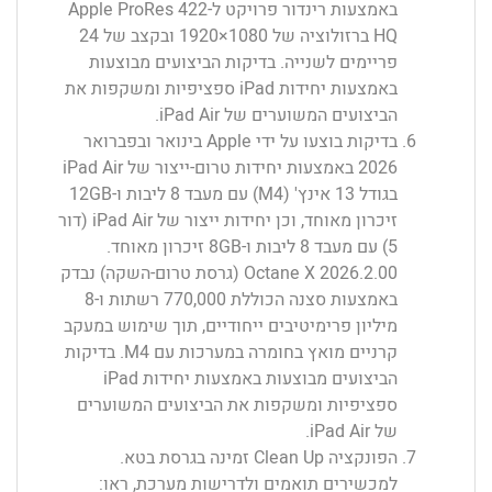
באמצעות רינדור פרויקט ל-Apple ProRes 422
HQ ברזולוציה של ‎1920×1080 ובקצב של 24
פריימים לשנייה. בדיקות הביצועים מבוצעות
באמצעות יחידות iPad ספציפיות ומשקפות את
הביצועים המשוערים של iPad Air.
בדיקות בוצעו על ידי Apple בינואר ובפברואר
2026 באמצעות יחידות טרום-ייצור של iPad Air
בגודל 13 אינץ' (M4) עם מעבד 8 ליבות ו-12GB
זיכרון מאוחד, וכן יחידות ייצור של iPad Air (דור
5) עם מעבד 8 ליבות ו-8GB זיכרון מאוחד.
‏Octane X 2026.2.00 (גרסת טרום-השקה) נבדק
באמצעות סצנה הכוללת 770,000 רשתות ו-8
מיליון פרימיטיבים ייחודיים, תוך שימוש במעקב
קרניים מואץ בחומרה במערכות עם M4. בדיקות
הביצועים מבוצעות באמצעות יחידות iPad
ספציפיות ומשקפות את הביצועים המשוערים
של iPad Air.
הפונקציה Clean Up זמינה בגרסת בטא.
למכשירים תואמים ולדרישות מערכת, ראו: