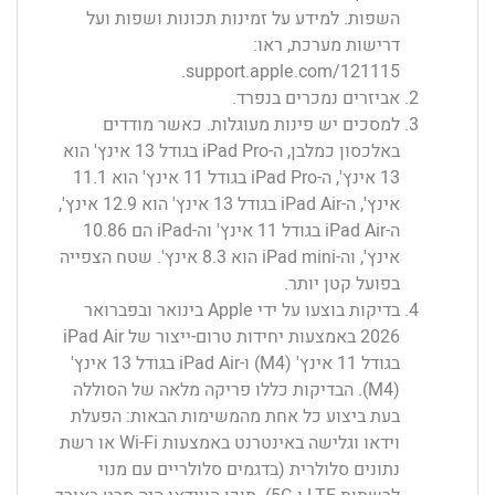
השפות. למידע על זמינות תכונות ושפות ועל
דרישות מערכת, ראו:
.
support.apple.com/121115
אביזרים נמכרים בנפרד.
למסכים יש פינות מעוגלות. כאשר מודדים
באלכסון כמלבן, ה-iPad Pro בגודל 13 אינץ' הוא
13 אינץ', ה-iPad Pro בגודל 11 אינץ' הוא 11.1
אינץ', ה-iPad Air בגודל 13 אינץ' הוא 12.9 אינץ',
ה-iPad Air בגודל 11 אינץ' וה-iPad הם 10.86
אינץ', וה-iPad mini הוא 8.3 אינץ'. שטח הצפייה
בפועל קטן יותר.
בדיקות בוצעו על ידי Apple בינואר ובפברואר
2026 באמצעות יחידות טרום-ייצור של iPad Air
בגודל 11 אינץ' (M4) ו-iPad Air בגודל 13 אינץ'
(M4). הבדיקות כללו פריקה מלאה של הסוללה
בעת ביצוע כל אחת מהמשימות הבאות: הפעלת
וידאו וגלישה באינטרנט באמצעות Wi-Fi או רשת
נתונים סלולרית (בדגמים סלולריים עם מנוי