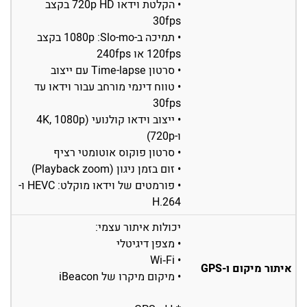
• הקלטת וידאו 720p HD בקצב
‎30fps
• תמיכה ב-Slo-mo: ‏1080p בקצב
‎120fps או ‎240fps
• סרטון Time-lapse עם ייצוב
• טווח דינמי מורחב עבור וידאו עד
30fps
• ייצוב וידאו קולנועי (4K, 1080p
ו-720p)
• סרטון פוקוס אוטומטי רציף
• זום בזמן ניגון (Playback zoom)
• פורמטים של וידאו מוקלט: HEVC ו-
H.264
יכולות איתור עצמי:
• מצפן דיגיטלי
• Wi‑Fi
איתור מיקום ו-GPS
• מיקום מיקרו של iBeacon