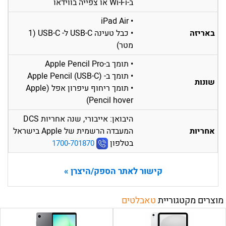
ב-Wi-Fi או צפייה בווידאו
• iPad Air
באריזה
• כבל טעינה USB-C ל- USB-C (1
מטר)
• תומך ב-Apple Pencil Pro
• תומך ב- Apple Pencil (USB-C)
שונות
• תומך ריחוף עיפרון אפל (Apple
Pencil hover)
היבואן: אייבורי, שנה אחריות DCS
המעבדה הרשמית של Apple בישראל
אחריות
בטלפון
1700-701870
קישור לאתר הספק/היצרן »
מוצרים מקטגוריית
טאבלטים