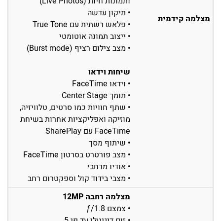
ותמונות חיות (Live Photos)
• תיקון עדשה
מצלמה קידמית
• פלאש רשתית עם True Tone
• ייצוב תמונה אוטומטי
• מצב צילום רציף (Burst mode)
שיחות וידאו
• וידאו FaceTime
• תומך Center Stage
• שתף חוויות כמו סרטים, טלוויזיה,
מוזיקה ואפליקציות אחרות בשיחת
FaceTime עם SharePlay
• שיתוף מסך
• מצב פורטרט בסרטון FaceTime
• אודיו מרחבי
• מצבי בידוד קול וספקטרום רחב
מצלמה רחבה 12MP
• צמצם ƒ/1.8
• זום דיגיטלי עד פי 5