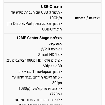
חיבור USB-C
• תומך USB 3 עם העברת מידע עד
יציאות / כניסות
10Gb/s
• תומך תצוגה בתקן DisplayPort דרך
חיבור USB-C
מצלמת 12MP Center Stage
אופקית
• צמצם ƒ/2.0
• Smart HDR 4
• צילום וידאו 1080p HD בקצבים 25‏,
30 או 60fps
• תומך Time-lapse עם ייצוב
• טווח דינמי מורחב עבור וידאו עד
30fps
• ייצוב וידאו קולנועי (1080p
ו-720p)
• לכידת צבע רחבה עבור תמונות