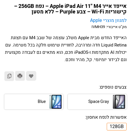
אייפד אייר Apple iPad Air 11'' M4 – נפח 256GB –
קישוריות Wi-Fi – צבע Purple – ללא מטען
למגוון מוצרי Apple
מק"ט אייבורי:
IVMH39
האייפד החדש מבית Apple משלב עוצמה של שבב M4 עם תצוגת
Liquid Retina חדה ומרהיבה, לחוויית שימוש חלקה בכל משימה. עם
יכולות AI מתקדמות ו-iPadOS חכם, הוא מתאים גם לעבודה מקצועית
וגם לבידור יומיומי. קל, מהיר וחכם.
צבעים נוספים:
Blue
Space Gray
אפשרות לנפח אחסון:
128GB