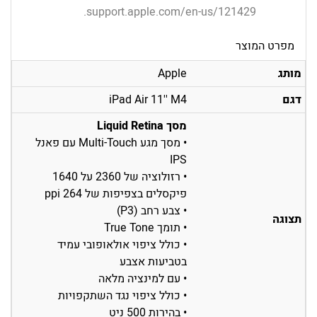
.
support.apple.com/en-us/121429
מפרט המוצר
מותג
Apple
דגם
iPad Air 11'' M4
מסך Liquid Retina
• מסך מגע Multi-Touch עם פאנל
IPS
• רזולוציה של 2360 על 1640
פיקסלים בצפיפות של 264 ppi
• צבע רחב (P3)
תצוגה
• תומך True Tone
• כולל ציפוי אולאופובי עמיד
בטביעות אצבע
• עם למינציה מלאה
• כולל ציפוי נגד השתקפויות
• בהירות 500 ניט