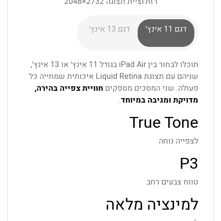
רזולוציית תצוגה 2732×2048
דגם ‎11‎ אינץ׳
דגם ‎13‎ אינץ׳
תוכלו לבחור בין iPad Air בגודל ‎11‎ אינץ׳ או ‎13‎ אינץ׳,
שניהם עם תצוגת Liquid Retina איכותית שמחייה כל
פעולה. שני המסכים מספקים
חוויית צפייה בהירה,
מדויקת ומגיבה במיוחד
.
True Tone
לצפייה נוחה
P3
טווח צבעים רחב
למינציה מלאה