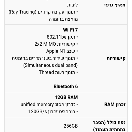
מאיץ גרפי
ליבות
• תומך עקיבת קרניים (Ray Tracing)
מואצת בחומרה
Wi-Fi 7
• תקן 802.11be
• קישוריות 2x2 MIMO
• שבב Apple N1
קישוריות
• תומך שידור בשני תדרים בו־זמנית
(Simultaneous dual band)
• תומך רשת Thread
Bluetooth 6
12GB RAM
זכרון RAM
• זכרון מסוג unified memory
• רוחב פס זכרון 120GB/s
נפח כולל (הסבר
256GB
בתחתית העמוד)