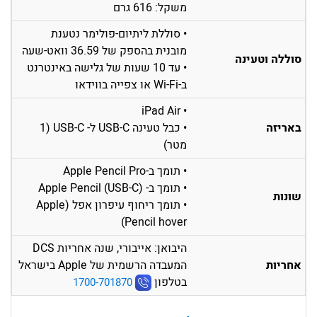
משקל: 616 גרם
• סוללת ליתיום-פולימר נטענת
מובנית בהספק של 36.59 וואט-שעה
סוללה וטעינה
• עד 10 שעות של גלישה באינטרנט
ב-Wi-Fi או צפייה בווידאו
• iPad Air
באריזה
• כבל טעינה USB-C ל- USB-C (1
מטר)
• תומך ב-Apple Pencil Pro
• תומך ב- Apple Pencil (USB-C)
שונות
• תומך ריחוף עיפרון אפל (Apple
Pencil hover)
היבואן: אייבורי, שנה אחריות DCS
המעבדה הרשמית של Apple בישראל
אחריות
בטלפון
1700-701870