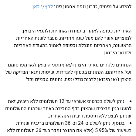
למידע על נפחים, זכרון ונפח אחסון פנוי
לחץ/י כאן
האחריות כפופה לאמור בתעודת האחריות ולתנאי היבואן.
למוצרים אשר להם מעל שנה אחריות, מעבר לשנת האחריות
הראשונה, האחריות מוגבלת וכפופה לאמור בתעודת האחריות
ולתנאי היבואן
הנתונים נלקחים מאתר היצרן ו/או מנתוני היבואן ו/או מפרסומם
ועל אחריותם. הנתונים בכפוף להגדרות, שיטות ותנאי הבדיקה של
היצרן ו/או היבואן לרבות גודל/נפח, נתונים טכניים וכד'
ניתן לשלם בכרטיס אשראי עד 12 תשלומים ללא ריבית, זאת
למעט בגין מוצרים שמצוין בדף המכירה באתר שכמות התשלומים
שניתן לבצע ללא תוספת ריבית הינה אחרת.
בנוסף, ניתן לשלם ב- 24 וב- 36 תשלומים בריבית שנתית
בשיעור של 5.95% (אלא אם המוצר נמכר בעד 36 תשלומים ללא