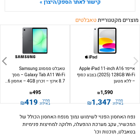
קישור לאתר הספק/היצרן »
מוצרים מקטגוריית
טאבלטים
אייפד Apple iPad 11-inch A16
טאבלט סמסונג Samsung
(2025) 128GB Wi-Fi בצבע כסוף
Galaxy Tab A11 Wi-Fi – מסך
– ללא מטען
8.7 אינץ – זכרון 4GB – אחסון 6...
495
1,590
₪
₪
419
1,347
מחיר
מחיר
₪
₪
באילת:
באילת:
נפח האחסון הפנוי לשימוש נמוך מנפח האחסון הכולל של
המכשיר, עקב מערכת ההפעלה, חלוקה למחיצות פנימיות
בטאבלט, תוכנות וכו'