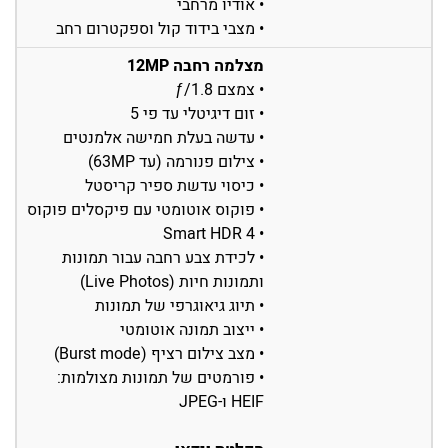
• אודיו מרחבי
• מצבי בידוד קול וספקטרום רחב
מצלמה רחבה 12MP
• צמצם ƒ/1.8
• זום דיגיטלי עד פי 5
• עדשה בעלת חמישה אלמנטים
• צילום פנורמה (עד 63MP)
• כיסוי עדשת ספיר קריסטל
• פוקוס אוטומטי עם פיקסלים פוקוס
• Smart HDR 4
• לכידת צבע רחבה עבור תמונות
ותמונות חיות (Live Photos)
• תיוג גיאוגרפי של תמונות
• ייצוב תמונה אוטומטי
• מצב צילום רציף (Burst mode)
• פורמטים של תמונות מצולמות:
HEIF ו-JPEG