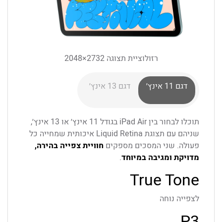
רזולוציית תצוגה 2732×2048
דגם ‎11‎ אינץ׳
דגם ‎13‎ אינץ׳
תוכלו לבחור בין iPad Air בגודל ‎11‎ אינץ׳ או ‎13‎ אינץ׳,
שניהם עם תצוגת Liquid Retina איכותית שמחייה כל
פעולה. שני המסכים מספקים
חוויית צפייה בהירה,
מדויקת ומגיבה במיוחד
.
True Tone
לצפייה נוחה
P3