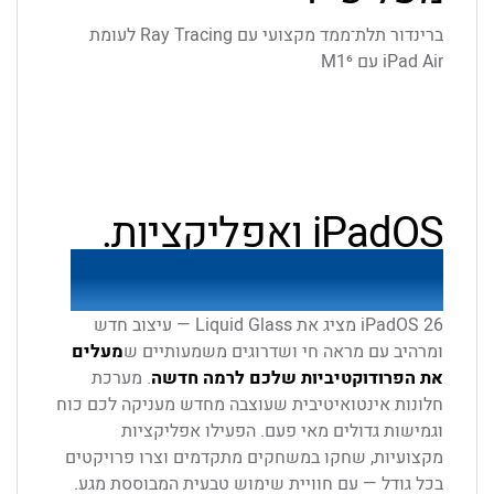
ברינדור תלת־ממד מקצועי עם Ray Tracing לעומת
iPad Air עם M1⁶
iPadOS ואפליקציות.
תעברו את הכול בקלות.
iPadOS 26 מציג את Liquid Glass — עיצוב חדש
ומרהיב עם מראה חי ושדרוגים משמעותיים ש
מעלים
את הפרודוקטיביות שלכם לרמה חדשה
. מערכת
חלונות אינטואיטיבית שעוצבה מחדש מעניקה לכם כוח
וגמישות גדולים מאי פעם. הפעילו אפליקציות
מקצועיות, שחקו במשחקים מתקדמים וצרו פרויקטים
בכל גודל — עם חוויית שימוש טבעית המבוססת מגע.