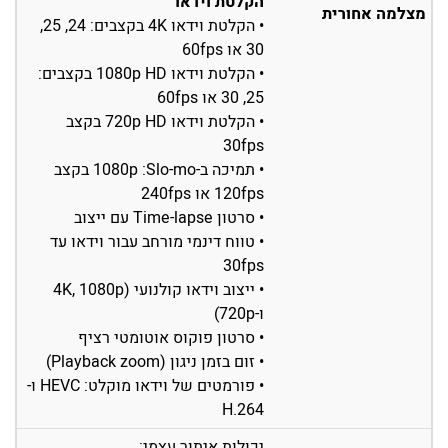
הקלטת וידאו
מצלמה אחורית
• הקלטת וידאו 4K בקצבים: ‎24‏, ‎25‏,
‎30‏ או ‎60fps
• הקלטת וידאו 1080p HD בקצבים:
‎25‏, ‎30‏ או ‎60fps
• הקלטת וידאו 720p HD בקצב
‎30fps
• תמיכה ב-Slo-mo: ‏1080p בקצב
‎120fps או ‎240fps
• סרטון Time-lapse עם ייצוב
• טווח דינמי מורחב עבור וידאו עד
30fps
• ייצוב וידאו קולנועי (4K, 1080p
ו-720p)
• סרטון פוקוס אוטומטי רציף
• זום בזמן ניגון (Playback zoom)
• פורמטים של וידאו מוקלט: HEVC ו-
H.264
יכולות איתור עצמי: