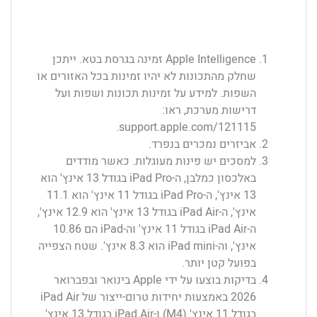
Apple Intelligence זמינה בגרסת בטא. ייתכן
שחלק מהתכונות לא יהיו זמינות בכל האזורים או
השפות. למידע על זמינות תכונות ושפות ועל
דרישות מערכת, ראו:
.
support.apple.com/121115
אביזרים נמכרים בנפרד.
למסכים יש פינות מעוגלות. כאשר מודדים
באלכסון כמלבן, ה-iPad Pro בגודל 13 אינץ' הוא
13 אינץ', ה-iPad Pro בגודל 11 אינץ' הוא 11.1
אינץ', ה-iPad Air בגודל 13 אינץ' הוא 12.9 אינץ',
ה-iPad Air בגודל 11 אינץ' וה-iPad הם 10.86
אינץ', וה-iPad mini הוא 8.3 אינץ'. שטח הצפייה
בפועל קטן יותר.
בדיקות בוצעו על ידי Apple בינואר ובפברואר
2026 באמצעות יחידות טרום-ייצור של iPad Air
בגודל 11 אינץ' (M4) ו-iPad Air בגודל 13 אינץ'