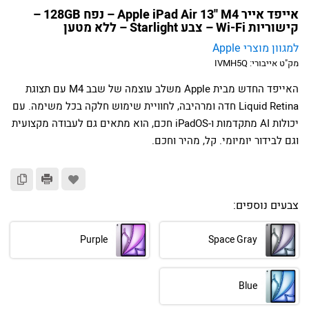
אייפד אייר Apple iPad Air 13'' M4 – נפח 128GB –
קישוריות Wi-Fi – צבע Starlight – ללא מטען
למגוון מוצרי Apple
מק"ט אייבורי:
IVMH5Q
האייפד החדש מבית Apple משלב עוצמה של שבב M4 עם תצוגת
Liquid Retina חדה ומרהיבה, לחוויית שימוש חלקה בכל משימה. עם
יכולות AI מתקדמות ו-iPadOS חכם, הוא מתאים גם לעבודה מקצועית
וגם לבידור יומיומי. קל, מהיר וחכם.
צבעים נוספים:
Purple
Space Gray
Blue