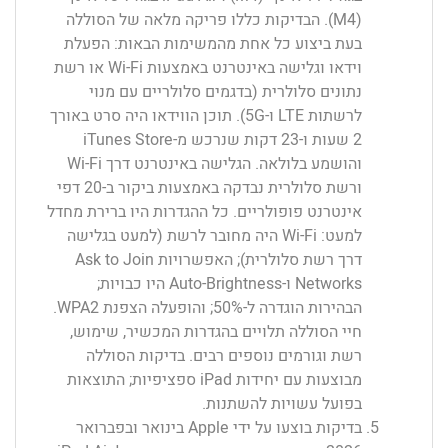
(M4). הבדיקות כללו פריקה מלאה של הסוללה
בעת ביצוע כל אחת מהמשימות הבאות: הפעלת
וידאו וגלישה באינטרנט באמצעות Wi-Fi או רשת
נתונים סלולרית (בדגמים סלולריים עם מנוי
לרשתות LTE ו-5G). תוכן הווידאו היה סרט באורך
2 שעות ו-23 דקות שנרכש מ-iTunes Store
והושמע בלולאה. הגלישה באינטרנט דרך Wi-Fi
ורשת סלולרית נבדקה באמצעות ביקור ב-20 דפי
אינטרנט פופולריים. כל ההגדרות היו ברירת מחדל
למעט: Wi-Fi היה מחובר לרשת (למעט בגלישה
דרך רשת סלולרית); האפשרויות Ask to Join
Networks ו-Auto-Brightness היו כבויות;
הבהירות הוגדרה ל-50%; והופעלה הצפנת WPA2.
חיי הסוללה תלויים בהגדרות המכשיר, שימוש,
רשת וגורמים נוספים רבים. בדיקות הסוללה
מבוצעות עם יחידות iPad ספציפיות; התוצאות
בפועל עשויות להשתנות.
בדיקות בוצעו על ידי Apple בינואר ובפברואר