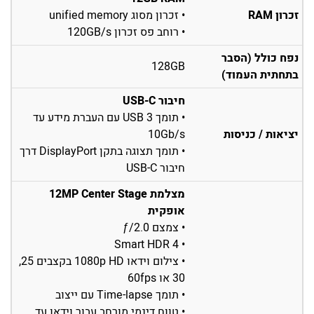
זכרון RAM
• זכרון מסוג unified memory
• רוחב פס זכרון 120GB/s
נפח כולל (הסבר
128GB
בתחתית העמוד)
חיבור USB-C
• תומך USB 3 עם העברת מידע עד
יציאות / כניסות
10Gb/s
• תומך תצוגה בתקן DisplayPort דרך
חיבור USB-C
מצלמת 12MP Center Stage
אופקית
• צמצם ƒ/2.0
• Smart HDR 4
• צילום וידאו 1080p HD בקצבים 25‏,
30 או 60fps
• תומך Time-lapse עם ייצוב
• טווח דינמי מורחב עבור וידאו עד