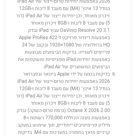
2026 באמצעות יחידות טרום-ייצור של iPad Air
בגודל 13 אינץ' (M4) עם מעבד 8 ליבות ו-12GB
זיכרון מאוחד, וכן יחידות ייצור של iPad Air (דור
5) עם מעבד 8 ליבות ו-8GB זיכרון מאוחד.
‏DaVinci Resolve 20.3.1 עבור iPad נבדק
באמצעות רינדור פרויקט ל-Apple ProRes 422
HQ ברזולוציה של ‎1920×1080 ובקצב של 24
פריימים לשנייה. בדיקות הביצועים מבוצעות
באמצעות יחידות iPad ספציפיות ומשקפות את
הביצועים המשוערים של iPad Air.
בדיקות בוצעו על ידי Apple בינואר ובפברואר
2026 באמצעות יחידות טרום-ייצור של iPad Air
בגודל 13 אינץ' (M4) עם מעבד 8 ליבות ו-12GB
זיכרון מאוחד, וכן יחידות ייצור של iPad Air (דור
5) עם מעבד 8 ליבות ו-8GB זיכרון מאוחד.
‏Octane X 2026.2.00 (גרסת טרום-השקה) נבדק
באמצעות סצנה הכוללת 770,000 רשתות ו-8
מיליון פרימיטיבים ייחודיים, תוך שימוש במעקב
קרניים מואץ בחומרה במערכות עם M4. בדיקות