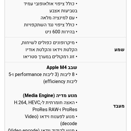
• כולל ציפוי אולאופובי עמיד
בטביעות אצבע
• עם למינציה מלאה
• כולל ציפוי נגד השתקפויות
• בהירות 600 ניט
• מיקרופונים כפולים לשיחות,
שמע
הקלטת וידאו והקלטת אודיו
• זוג רמקולים במערך סטריאו
שבב Apple M4
• 8 ליבות (3 ליבות performance ו-5
ליבות efficiency)
מנוע מדיה (Media Engine)
• האצה חומרתית ל-H.264, HEVC,
מעבד
ProRes ו-ProRes RAW
• מנוע לפענוח וידאו (Video
decode)
• מנוע לקידוד וידאו (Video encode)