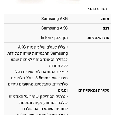
מפרט המוצר
מותג
Samsung AKG
דגם
Samsung AKG
סוג האוזניות
תוך אוזן - In Ear
• צללו לעולם של אוזניות AKG
Samsung המבטיחות שיחות צלולות
כבדולח וסאונד סוחף לאיכות שמע
ללא תחרות
• עיצוב המותאם למכשירים בעלי
חיבור שמע 3.5mm, כולל טלפונים
סלולריים, טאבלטים, מחשבים ניידים
סקירה ומאפיינים
ונגנים
• נרתיק הסיליקון שומר על האוזניות
שלכם בטוחות, נקיות ומוכנות
לחוויית השמע הבאה שלכם
• כולל מוביל סאונד עשוי פלדת