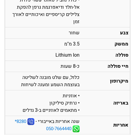
אל-חלד ודיאפרגמת גרפן להפקת
צלילים קריספיים ואיכותיים לאורך
זמן
צבע
שחור
ממשק
3.5 מ"מ
סוללה
Lithium Ion
חיי סוללה
כ-8 שעות
כלול, עם שלט מובנה לשליטה
מיקרופון
בעוצמת השמע ומענה לשיחות
• אוזניות
באריזה
• נרתיק סיליקון
• מתאמים לאוזניים ב-3 גדלים
שנה אחריות באייבורי -
‎*8280
אחריות
050-7664440