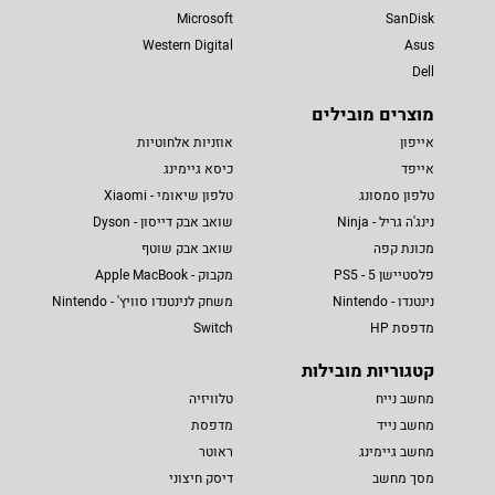
Microsoft
SanDisk
Western Digital
Asus
Dell
מוצרים מובילים
אייפון
אוזניות אלחוטיות
אייפד
כיסא גיימינג
טלפון סמסונג
טלפון שיאומי - Xiaomi
נינג'ה גריל - Ninja
שואב אבק דייסון - Dyson
מכונת קפה
שואב אבק שוטף
פלסטיישן 5 - PS5
מקבוק - Apple MacBook
נינטנדו - Nintendo
משחק לנינטנדו סוויץ' - Nintendo
מדפסת HP
Switch
קטגוריות מובילות
מחשב נייח
טלוויזיה
מחשב נייד
מדפסת
מחשב גיימינג
ראוטר
מסך מחשב
דיסק חיצוני