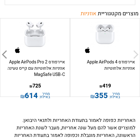
מוצרים מקטגוריית
אוזניות
איירפודס Apple AirPods 4
איירפודס Apple AirPods Pro 2
אוזניות אלחוטיות
אוזניות אלחוטיות עם קייס טעינה
MagSafe USB‑C
725
419
₪
₪
614
355
מחיר
מחיר
₪
₪
באילת:
באילת:
האחריות כפופה לאמור בתעודת האחריות ולתנאי היבואן.
למוצרים אשר להם מעל שנה אחריות, מעבר לשנת האחריות
הראשונה, האחריות מוגבלת וכפופה לאמור בתעודת האחריות