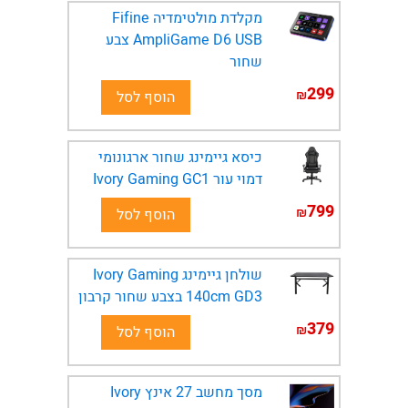
מקלדת מולטימדיה Fifine
AmpliGame D6 USB צבע
שחור
299
₪
הוסף לסל
כיסא גיימינג שחור ארגונומי
דמוי עור Ivory Gaming GC1
799
₪
הוסף לסל
שולחן גיימינג Ivory Gaming
140cm GD3 בצבע שחור קרבון
379
₪
הוסף לסל
מסך מחשב 27 אינץ Ivory