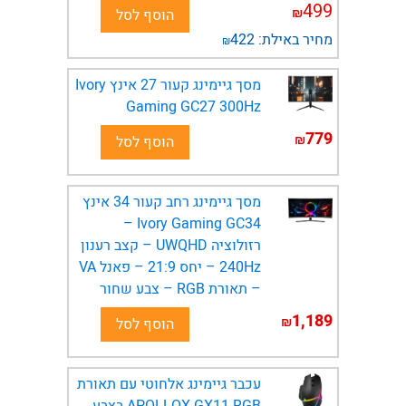
499
₪
הוסף לסל
מחיר באילת:
422
₪
מסך גיימינג קעור 27 אינץ Ivory
Gaming GC27 300Hz
779
₪
הוסף לסל
מסך גיימינג רחב קעור 34 אינץ
Ivory Gaming GC34 –
רזולוציה UWQHD – קצב רענון
240Hz – יחס 21:9 – פאנל VA
– תאורת RGB – צבע שחור
1,189
₪
הוסף לסל
עכבר גיימינג אלחוטי עם תאורת
APOLLOX GX11 RGB בצבע