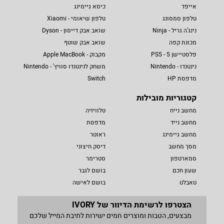
אייפד
כיסא גיימינג
טלפון סמסונג
טלפון שיאומי - Xiaomi
נינג'ה גריל - Ninja
שואב אבק דייסון - Dyson
מכונת קפה
שואב אבק שוטף
פלסטיישן 5 - PS5
מקבוק - Apple MacBook
נינטנדו - Nintendo
משחק לנינטנדו סוויץ' - Nintendo
מדפסת HP
Switch
קטגוריות מובילות
מחשב נייח
טלוויזיה
מחשב נייד
מדפסת
מחשב גיימינג
ראוטר
מסך מחשב
דיסק חיצוני
סמארטפון
סטרימר
שעון חכם
בושם לגבר
טאבלט
בושם לאישה
הצטרפו לרשימת הדיוור של IVORY
מבצעים, הטבות ומוצרים חמים ישירות לתיבת המייל שלכם