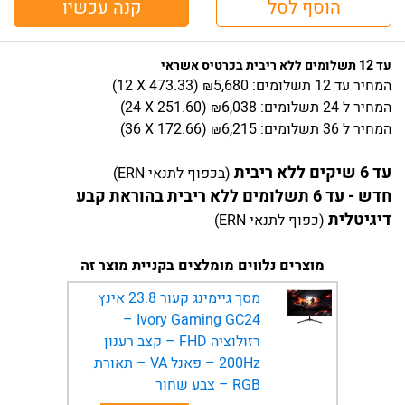
הוסף לסל
קנה עכשיו
עד 12 תשלומים ללא ריבית בכרטיס אשראי
המחיר
עד 12 תשלומים:
5,680
)
473.33
(12 X
₪
המחיר
ל 24 תשלומים:
6,038
)
251.60
(24 X
₪
המחיר
ל 36 תשלומים:
6,215
)
172.66
(36 X
₪
עד 6 שיקים ללא ריבית
(בכפוף לתנאי ERN)
חדש - עד 6 תשלומים ללא ריבית בהוראת קבע
דיגיטלית
(כפוף לתנאי ERN)
מוצרים נלווים מומלצים בקניית מוצר זה
מסך גיימינג קעור 23.8 אינץ
Ivory Gaming GC24 –
רזולוציה FHD – קצב רענון
200Hz – פאנל VA – תאורת
RGB – צבע שחור