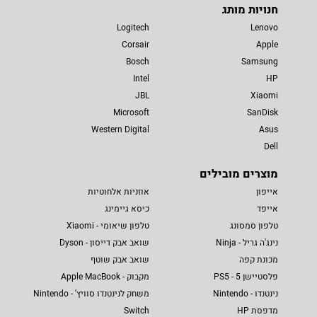
חנויות מותג
Logitech
Lenovo
Corsair
Apple
Bosch
Samsung
Intel
HP
JBL
Xiaomi
Microsoft
SanDisk
Western Digital
Asus
Dell
מוצרים מובילים
אייפון
אוזניות אלחוטיות
אייפד
כיסא גיימינג
טלפון סמסונג
טלפון שיאומי - Xiaomi
נינג'ה גריל - Ninja
שואב אבק דייסון - Dyson
מכונת קפה
שואב אבק שוטף
פלסטיישן 5 - PS5
מקבוק - Apple MacBook
נינטנדו - Nintendo
משחק לנינטנדו סוויץ' - Nintendo
מדפסת HP
Switch