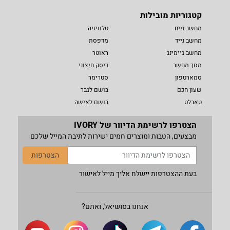
קטגוריות מובילות
מחשב נייח
טלוויזיה
מחשב נייד
מדפסת
מחשב גיימינג
ראוטר
מסך מחשב
דיסק חיצוני
סמארטפון
סטרימר
שעון חכם
בושם לגבר
טאבלט
בושם לאישה
הצטרפו לרשימת הדיוור של IVORY
מבצעים, הטבות ומוצרים חמים ישירות לתיבת המייל שלכם
הצטרפות
בעת ההצטרפות יישלח אליך מייל לאישור
אנחנו בסושיאל, ואתם?