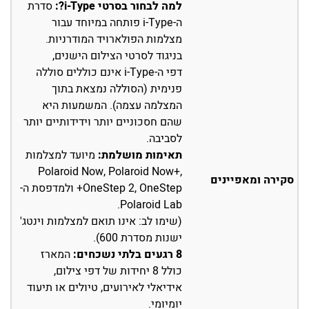
למה לבחור בסרטי i-Type?:
סדרת
ה-i-Type פותחה במיוחד עבור
מצלמות הפולארויד המודרניות.
בניגוד לסרטי הצילום הישנים,
דפי ה-i-Type אינם כוללים סוללה
פנימית (הסוללה נמצאת בתוך
המצלמה עצמה). המשמעות היא
שהם חסכוניים יותר וידידותיים יותר
לסביבה.
תאימות מושלמת:
מיועד למצלמות
Polaroid Now, Polaroid Now+,
סקירה ומאפיינים
OneStep 2, OneStep+ ולמדפסת ה-
Polaroid Lab.
(שימו לב: אינו תואם למצלמות וינטג'
ישנות מסדרת 600).
8 רגעים בלתי נשכחים:
המארז
כולל 8 יחידות של דפי צילום,
אידיאלי לאירועים, טיולים או תיעוד
יומיומי.