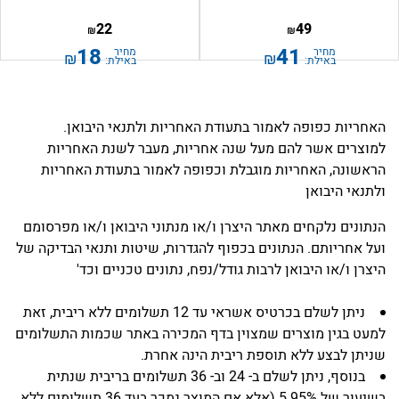
22
49
₪
₪
18
41
מחיר
מחיר
₪
₪
באילת:
באילת:
האחריות כפופה לאמור בתעודת האחריות ולתנאי היבואן.
למוצרים אשר להם מעל שנה אחריות, מעבר לשנת האחריות
הראשונה, האחריות מוגבלת וכפופה לאמור בתעודת האחריות
ולתנאי היבואן
הנתונים נלקחים מאתר היצרן ו/או מנתוני היבואן ו/או מפרסומם
ועל אחריותם. הנתונים בכפוף להגדרות, שיטות ותנאי הבדיקה של
היצרן ו/או היבואן לרבות גודל/נפח, נתונים טכניים וכד'
ניתן לשלם בכרטיס אשראי עד 12 תשלומים ללא ריבית, זאת
למעט בגין מוצרים שמצוין בדף המכירה באתר שכמות התשלומים
שניתן לבצע ללא תוספת ריבית הינה אחרת.
בנוסף, ניתן לשלם ב- 24 וב- 36 תשלומים בריבית שנתית
בשיעור של 5.95% (אלא אם המוצר נמכר בעד 36 תשלומים ללא