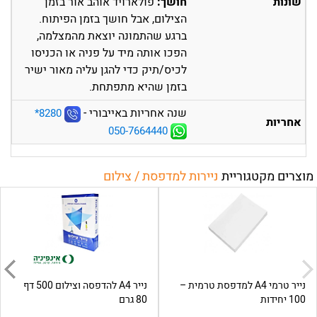
שונות
חושך:
פולארויד אוהב אור בזמן
הצילום, אבל חושך בזמן הפיתוח.
ברגע שהתמונה יוצאת מהמצלמה,
הפכו אותה מיד על פניה או הכניסו
לכיס/תיק כדי להגן עליה מאור ישיר
בזמן שהיא מתפתחת.
שנה אחריות באייבורי -
‎*8280
אחריות
050-7664440
מוצרים מקטגוריית
ניירות למדפסת / צילום
נייר טרמי A4 למדפסת טרמית –
נייר A4 להדפסה וצילום 500 דף
100 יחידות
80 גרם