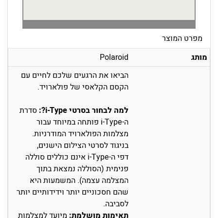
מפרט המוצר
מותג
Polaroid
הביאו את הרגעים שלכם לחיים עם
הקסם הקלאסי של פולארויד.
למה לבחור בסרטי i-Type?:
סדרת
ה-i-Type פותחה במיוחד עבור
מצלמות הפולארויד המודרניות.
בניגוד לסרטי הצילום הישנים,
דפי ה-i-Type אינם כוללים סוללה
פנימית (הסוללה נמצאת בתוך
המצלמה עצמה). המשמעות היא
שהם חסכוניים יותר וידידותיים יותר
לסביבה.
תאימות מושלמת:
מיועד למצלמות