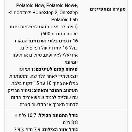
Polaroid Now, Polaroid Now+,
סקירה ומאפיינים
OneStep 2, OneStep+ ולמדפסת ה-
Polaroid Lab.
(שימו לב: אינו תואם למצלמות וינטג'
ישנות מסדרת 600).
16 רגעים בלתי נשכחים:
המארז
כולל 16 יחידות של דפי צילום,
אידיאלי לאירועים, טיולים או תיעוד
יומיומי.
פיתוח קסום לעיניכם:
התמונה
יוצאת מיד לאחר הלחיצה, ומתפתחת
במלואה בתוך 10 עד 15 דקות בלבד.
העיצוב המוכר והאהוב:
גימור מבריק
עם שוליים לבנים שמשאירים מקום
לכתוב תאריך או הקדשה קצרה.
גודל התמונה הכולל:
10.7 ס"מ ×
8.8 ס"מ
גודל אזור הצילום:
7.9 ס"מ × 7.9