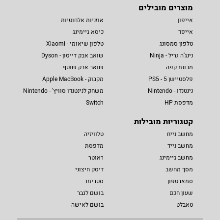
מוצרים מובילים
אייפון
אוזניות אלחוטיות
אייפד
כיסא גיימינג
טלפון סמסונג
טלפון שיאומי - Xiaomi
נינג'ה גריל - Ninja
שואב אבק דייסון - Dyson
מכונת קפה
שואב אבק שוטף
פלסטיישן 5 - PS5
מקבוק - Apple MacBook
נינטנדו - Nintendo
משחק לנינטנדו סוויץ' - Nintendo
מדפסת HP
Switch
קטגוריות מובילות
מחשב נייח
טלוויזיה
מחשב נייד
מדפסת
מחשב גיימינג
ראוטר
מסך מחשב
דיסק חיצוני
סמארטפון
סטרימר
שעון חכם
בושם לגבר
טאבלט
בושם לאישה