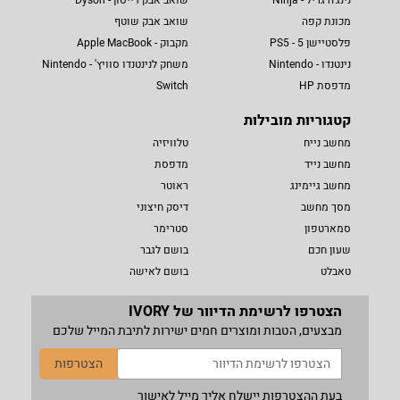
מכונת קפה
שואב אבק שוטף
פלסטיישן 5 - PS5
מקבוק - Apple MacBook
נינטנדו - Nintendo
משחק לנינטנדו סוויץ' - Nintendo
מדפסת HP
Switch
קטגוריות מובילות
מחשב נייח
טלוויזיה
מחשב נייד
מדפסת
מחשב גיימינג
ראוטר
מסך מחשב
דיסק חיצוני
סמארטפון
סטרימר
שעון חכם
בושם לגבר
טאבלט
בושם לאישה
הצטרפו לרשימת הדיוור של IVORY
מבצעים, הטבות ומוצרים חמים ישירות לתיבת המייל שלכם
הצטרפות
בעת ההצטרפות יישלח אליך מייל לאישור