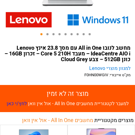
מחשב לנובו All in One עם מסך 23.8 אינץ Lenovo
IdeaCentre AIO i – מעבד Core 5 210H – זכרון 16GB –
כונן 512GB – צבע Cloud Grey
למגוון מוצרי Lenovo
מק"ט אייבורי:
F0HN00WGIV
מוצר זה לא זמין
למעבר לקטגוריית מחשבים All In One - אול אין וואן
לחץ/י כאן
מוצרים מקטגוריית
מחשבים All In One - אול אין וואן