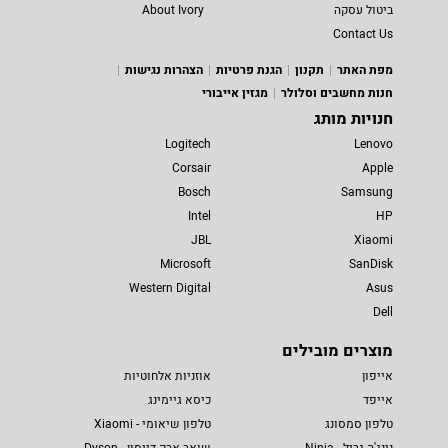
ביטול עסקה
About Ivory
Contact Us
מפת האתר
תקנון
הגנת פרטיות
הצהרות נגישות
חנות מחשבים וסלולר
מגזין אייבורי
חנויות מותג
Logitech
Lenovo
Corsair
Apple
Bosch
Samsung
Intel
HP
JBL
Xiaomi
Microsoft
SanDisk
Western Digital
Asus
Dell
מוצרים מובילים
אייפון
אוזניות אלחוטיות
אייפד
כיסא גיימינג
טלפון סמסונג
טלפון שיאומי - Xiaomi
נינג'ה גריל - Ninja
שואב אבק דייסון - Dyson