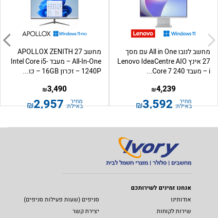
מחשב לנובו All in One עם מסך
מחשב APOLLOX ZENITH 27
27 אינץ Lenovo IdeaCentre AIO
All-In-One – מעבד Intel Core i5-
i – מעבד Core 7 240...
1240P – זכרון 16GB – כו...
3,490
4,239
₪
₪
2,957
3,592
מחיר
מחיר
₪
₪
באילת:
באילת:
אנחנו זמינים לשירותכם
אודותינו
סניפים (שעות פעילות סניפים)
שירות לקוחות
יצירת קשר