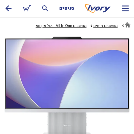
סניפים
מחשבים נייחים
מחשבים All In One - אול אין וואן‏