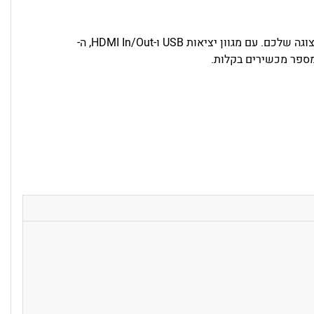
העבירו נתונים בצורה חלקה והרחיבו את אפשרויות התצוגה שלכם. עם מגוון יציאות USB ו-HDMI In/Out, ה-