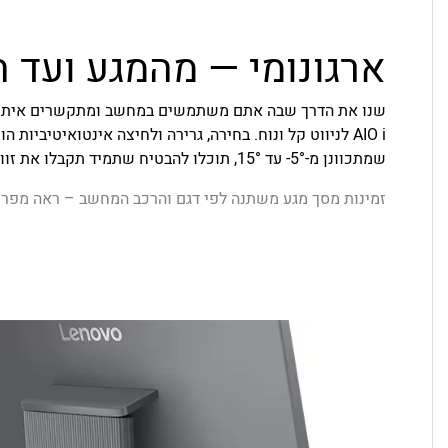
ארגונומי — מהמגע ועד 
AIO i לניווט קל ונוח. בחירה, גרירה ולחיצה אינטואיטיביו
שמתכוונן מ-‎-5°‎ עד ‎15°‎, תוכלו להבטיח שתמיד תקבלו את זווית הצפייה האופטימלית — בכל גובה ובכל תנוחה.
זמינות מסך מגע משתנה לפי דגם והרכב המחשב – ראה מפרט