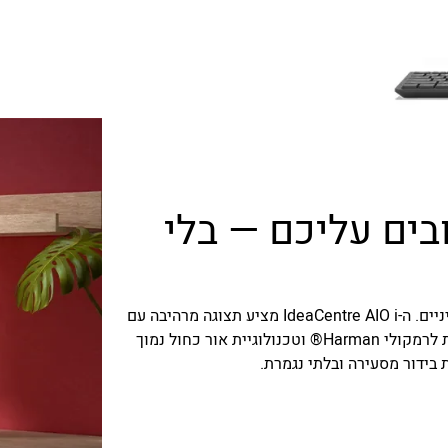
בים עליכם — בלי
צללו אל הסרטים והסדרות האהובים עליכם בלי לאמץ את העיניים. ה-IdeaCentre AIO i מציע תצוגה מרהיבה עם
צבעים מציאותיים ומלאי חיים. בנוסף, עם שמע עוצמתי הודות לרמקולי Harman® וטכנולוגיית אור כחול נמוך