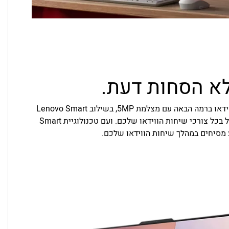
ללא הסחות דעת.
שמרו על קשר בבהירות יוצאת דופן. הצטרפו לשיחות וידאו ברמה הבאה עם מצלמת 5MP, בשילוב Lenovo Smart
Meeting — פתרון מצלמה מבוסס אלגוריתם AI שמטפל בכל צורכי שיחות הווידאו שלכם. ועם טכנולוגיית Smart