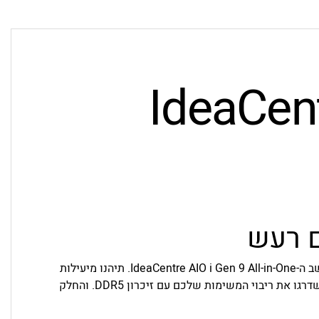
IdeaCen
ם רעש
עבדו, שחקו וערכו — הכול ללא הסחות דעת — עם מחשב ה-All-in-One ‏IdeaCentre AIO i Gen 9. תיהנו מיעילות
יוצאת דופן ומביצועים מרשימים הודות למעבדי Intel. שדרגו את ריבוי המשימות שלכם עם זיכרון DDR5. והחלק