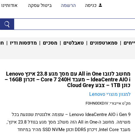
כניסה
הרשמה
ביטול עסקה
אודותינו
יחים
|
סמארטפונים
|
טאבלטים
|
מסכים
|
מדפסות ודיו
|
חו
מחשב לנובו All in One עם מסך מגע 23.8 אינץ Lenovo
IdeaCentre AIO i – מעבד Core 7 240H – זכרון 16GB –
כונן 1TB – צבע Cloud Grey
למגוון מוצרי Lenovo
מק"ט אייבורי:
F0HN00XDIV
Lenovo IdeaCentre AIO i Gen 9 – עוצמה אלגנטית שנוגעת בכל
משימה. מחשב ה-All in One הזה משלב מסך מגע בגודל 23.8 אינץ',
מעבד Intel Core, זיכרון DDR5 וכונן SSD NVMe מהיר במיוחד