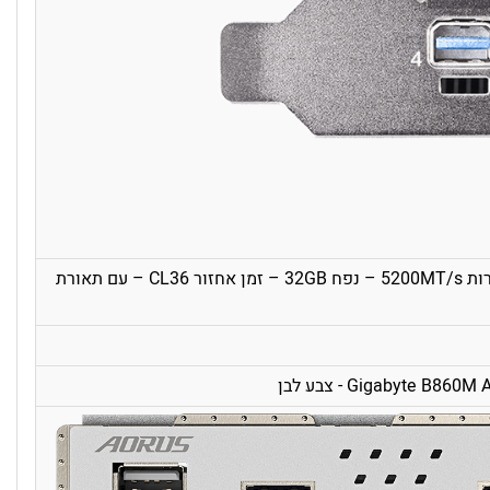
מצלמת רשת Logitech C270
HD Webcam 720p כולל
מיקרופון מובנה
109
₪
הוסף לסל
מחיר באילת:
92
₪
צורב חיצוני Ivory Peripherals
OPT-002 CD / DVD חיבור
USB-A / UAB-C
זכרון למחשב Patriot Viper Elite 5 RGB DDR5 – מהירות 5200MT/s – נפח 32GB – זמן אחזור CL36 – עם תאורת
129
₪
הוסף לסל
מחיר באילת:
109
₪
משטח ג'ל לעכבר Ivory Style
בצבע שחור
26
₪
הוסף לסל