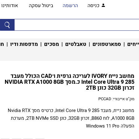
כניסה
הרשמה
ביטול עסקה
אודותינו
יחים
|
סמארטפונים
|
טאבלטים
|
מסכים
|
מדפסות ודיו
|
חו
מחשב נייח IVORY לעריכה גרפית ו־CAD הכולל מעבד
Intel Core Ultra 9 285 כ.מסך NVIDIA RTX A1000 8GB
זכרון 32GB כונן 2TB
מק"ט אייבורי:
PCCAD
מחשב נייח, מעבד Intel Core Ultra 9 285, כרטיס מסך Nvidia RTX
A1000 8GB, לוח B860, זכרון 32GB, כונן 2TB NVMe SSD, מערכת
הפעלה Windows 11 Pro