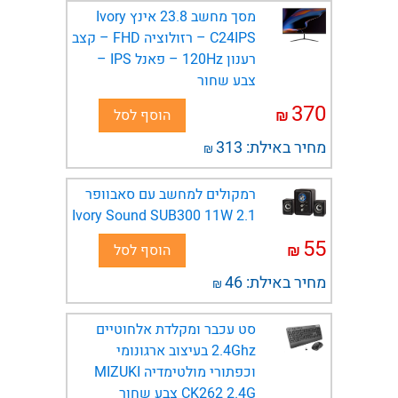
מסך מחשב 23.8 אינץ Ivory
C24IPS – רזולוציה FHD – קצב
רענון 120Hz – פאנל IPS –
צבע שחור
370
₪
הוסף לסל
מחיר באילת:
313
₪
רמקולים למחשב עם סאבוופר
2.1 Ivory Sound SUB300 11W
55
₪
הוסף לסל
מחיר באילת:
46
₪
סט עכבר ומקלדת אלחוטיים
2.4Ghz בעיצוב ארגונומי
וכפתורי מולטימדיה MIZUKI
CK262 2.4G צבע שחור