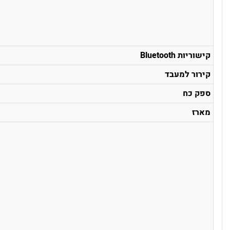
קישוריות Bluetooth
קירור למעבד
ספק כח
מארז