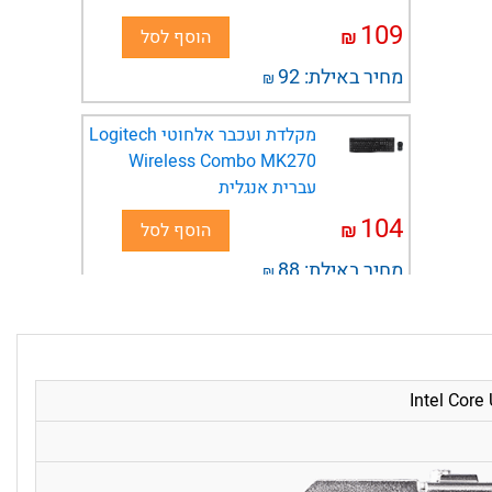
109
₪
הוסף לסל
מחיר באילת:
92
₪
מקלדת ועכבר אלחוטי Logitech
Wireless Combo MK270
עברית אנגלית
104
₪
הוסף לסל
מחיר באילת:
88
₪
מעמד מתכוונן איכותי למחשב
נייח - צבע שחור - Ivory
Peripherals
49
₪
הוסף לסל
מחיר באילת:
41
₪