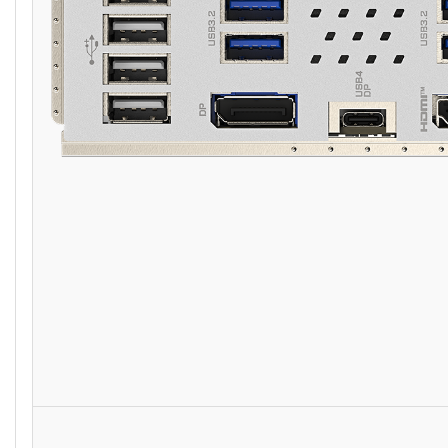
מחיר באילת:
22
₪
אוזניות Logitech Stereo
Headset H151 עם מיקרופון
בצבע שחור
69
₪
הוסף לסל
מחיר באילת:
58
₪