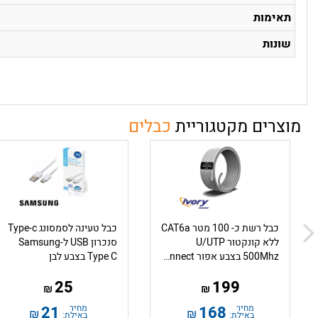
תאימות
שונות
מוצרים מקטגוריית
כבלים
כבל רשת כ- 100 מטר CAT6a
כבל טעינה לסמסונג​ Type-c
ללא קונקטור U/UTP
סנכרון USB ל-Samsung
500Mhz בצבע אפור Ivory Connect
Type C בצבע לבן
25
199
₪
₪
מחיר
168
מחיר
21
₪
₪
באילת:
באילת: