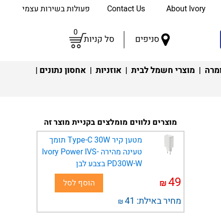
About Ivory
Contact Us
פעולות בשירות עצמי
0
סניפים
סל קניות
מרה
|
מוצרי חשמל לבית
|
אוזניות
|
אחסון נתונים
|
מוצרים נלווים מומלצים בקניית מוצר זה
מטען קיר Type-C 30W תומך
טעינה מהירה Ivory Power IVS-
PD30W-W בצבע לבן
49
₪
הוסף לסל
מחיר באילת:
41
₪