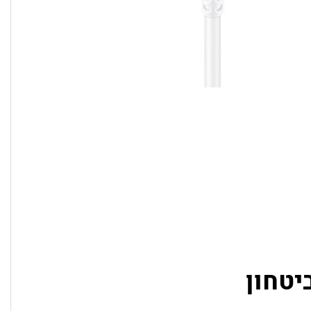
יטחון