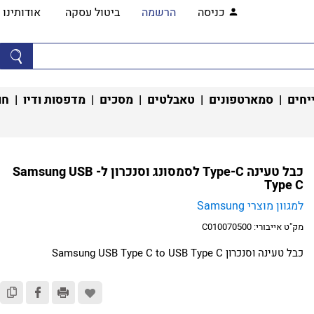
כניסה
הרשמה
ביטול עסקה
אודותינו
יחים
|
סמארטפונים
|
טאבלטים
|
מסכים
|
מדפסות ודיו
|
חו
כבל טעינה Type-C​ לסמסונג וסנכרון ל- Samsung USB
Type C
למגוון מוצרי Samsung
מק"ט אייבורי:
C010070500
כבל טעינה וסנכרון Samsung USB Type C to USB Type C