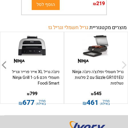
219
₪
הוסף לסל
מוצרים מקטגוריית
גריל חשמלי וגריל גז
גריל חשמלי ופלנצ'ה נינג'ה Ninja
נינג'ה גריל XL אייר פרייר וגריל
Sizzle GR101EU עם 2 פלטות
חשמלי חכם 6 ב-1 Ninja Grill
נשלפות
Foodi Smart
799
545
₪
₪
677
461
מחיר
מחיר
₪
₪
באילת:
באילת: