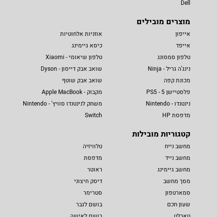
Dell
מוצרים מובילים
אייפון
אוזניות אלחוטיות
אייפד
כיסא גיימינג
טלפון סמסונג
טלפון שיאומי - Xiaomi
נינג'ה גריל - Ninja
שואב אבק דייסון - Dyson
מכונת קפה
שואב אבק שוטף
פלסטיישן 5 - PS5
מקבוק - Apple MacBook
נינטנדו - Nintendo
משחק לנינטנדו סוויץ' - Nintendo
מדפסת HP
Switch
קטגוריות מובילות
מחשב נייח
טלוויזיה
מחשב נייד
מדפסת
מחשב גיימינג
ראוטר
מסך מחשב
דיסק חיצוני
סמארטפון
סטרימר
שעון חכם
בושם לגבר
טאבלט
בושם לאישה