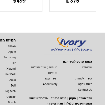
499
375
₪
₪
חנויות מות
Lenovo
Apple
Samsung
אנחנו זמינים לשירותכם
HP
אודותינו
סניפים (שעות פעילות
Xiaomi
סניפים)
SanDisk
שירות לקוחות
יצירת קשר
Asus
ביטול עסקה
About Ivory
Dell
Contact Us
Logitech
Corsair
מפת האתר
תקנון
הגנת פרטיות
הצהרות נגישות
Bosch
חנות מחשבים וסלולר
מגזין אייבורי