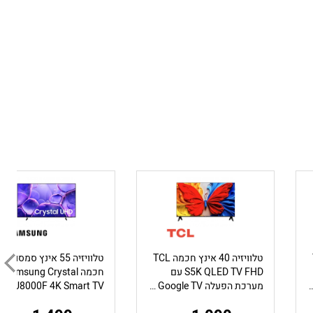
T
טלוויזיה 40 אינץ חכמה TCL
טלוויזיה 55 אינץ סמסונג
S5K QLED TV FHD עם
חכמה Samsung Crystal
Google TV – משלוח חינם
מערכת הפעלה Google TV – משלוח חינם
HD U8000F 4K Smart TV