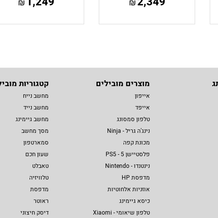
1,249
2,349
₪
₪
ג
מוצרים מובילים
קטגוריות מוביל
אייפון
מחשב נייח
אייפד
מחשב נייד
טלפון סמסונג
מחשב גיימינג
נינג'ה גריל - Ninja
מסך מחשב
מכונת קפה
סמארטפון
פלסטיישן 5 - PS5
שעון חכם
נינטנדו - Nintendo
טאבלט
מדפסת HP
טלוויזיה
אוזניות אלחוטיות
מדפסת
כיסא גיימינג
ראוטר
טלפון שיאומי - Xiaomi
דיסק חיצוני