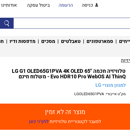
כניסה
הרשמה
ביטול עסקה
אודותינו
יחים
|
סמארטפונים
|
טאבלטים
|
מסכים
|
מדפסות ודיו
|
חו
זיות‏
טלוויזיה חכמה "65 LG G1 OLED65G1PVA 4K OLED
Evo HDR10 Pro WebOS AI ThinQ - משלוח חינם
למגוון מוצרי LG
מק"ט אייבורי:
LGOLED65G1PVA
מוצר זה לא זמין
למעבר לקטגוריית טלוויזיות
לחץ/י כאן