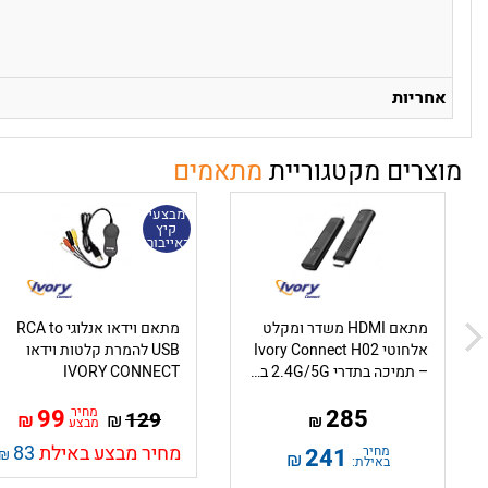
אחריות
מוצרים מקטגוריית
מתאמים
מבצעי
קיץ
באייבורי
מתאם HDMI משדר ומקלט
מתאם וידאו אנלוגי RCA to
אלחוטי Ivory Connect H02
USB להמרת קלטות וידאו
– תמיכה בתדרי 2.4G/5G באיכות 4K
IVORY CONNECT
285
מחיר
99
129
₪
₪
₪
מבצע
מחיר מבצע באילת
83
מחיר
241
₪
₪
באילת: