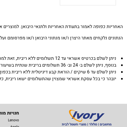
האחריות כפופה לאמור בתעודת האחריות ולתנאי היבואן. למוצרים א
הנתונים נלקחים מאתר היצרן ו/או מנתוני היבואן ו/או מפרסומם ועל 
ניתן לשלם בכרטיס אשראי עד 12 תשלומים ללא ריבית, זאת למעט בגין מוצרים שמצוין בדף המכירה באתר שכמות התשלומים שניתן לבצע ללא תוספת ריבית הינה אחרת.
בנוסף, ניתן לשלם ב- 24 וב- 36 תשלומים בריבית שנתית בשיעור של 5.95% (אלא אם המוצר נמכר בעד 36 תשלומים ללא ריבית).
ניתן לשלם עד 6 שיקים / הוראת קבע דיגיטלית ללא ריבית בכפוף לתנאי ERN.
יובהר כי בכל עסקת אשראי שמצוין שהתשלומים ישאו ריבית, כלל הת
חנויות מות
Lenovo
Apple