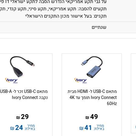
על גבי תקע אמריקאי הנדרש הסבה לתקע ישראלי דו פינ
תקעים להסבה: תקע אמריקאי, תקע סיני, תקע קנדי, תקע
תקנים: בעל אישור מכון התקנים הישראלי
שנתיים
מתאם USB-C ל- HDMI מבית
מתאם USB-C זכר ל- USB-A
Ivory Connect תומך עד 4K
נקבה Ivory Connect
60Hz
29
49
₪
₪
מחיר
41
מחיר
24
₪
₪
באילת:
באילת: