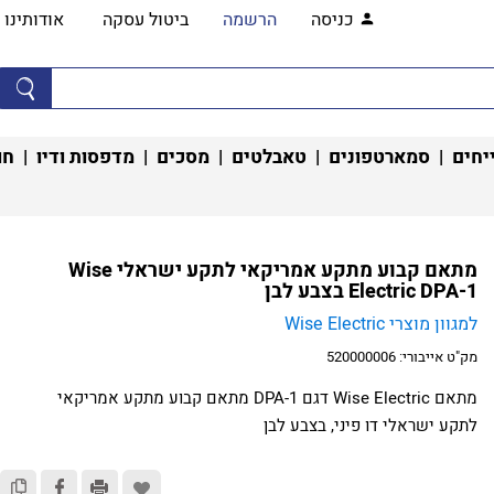
כניסה
הרשמה
ביטול עסקה
אודותינו
יחים
|
סמארטפונים
|
טאבלטים
|
מסכים
|
מדפסות ודיו
|
חו
מתאם קבוע מתקע אמריקאי לתקע ישראלי Wise
Electric DPA-1 בצבע לבן
למגוון מוצרי Wise Electric
מק"ט אייבורי:
520000006
מתאם Wise Electric דגם DPA-1 מתאם קבוע מתקע אמריקאי
לתקע ישראלי דו פיני, בצבע לבן