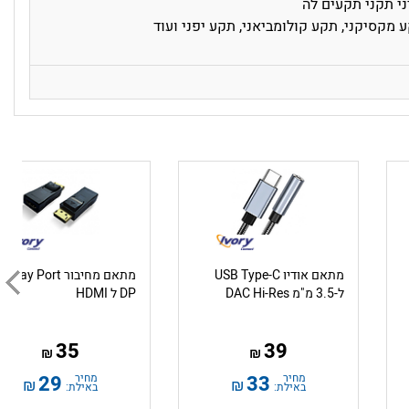
י תקני תקעים לה
 מקסיקני, תקע קולומביאני, תקע יפני ועוד
מתאם אודיו USB Type-C
מתאם מחיבור splay Port
ל-3.5 מ"מ DAC Hi-Res
DP ל HDMI
35
39
₪
₪
מחיר
33
מחיר
29
₪
₪
באילת:
באילת: